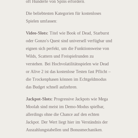
oft Hunderte von Spins erfordern.
Die beliebtesten Kategorien für kostenloses
Spielen umfassen:
Video-Slots:
Titel wie Book of Dead, Starburst
oder Gonzo's Quest sind universell verfügbar und
eignen sich perfekt, um die Funktionsweise von
Wilds, Scattern und Freispielrunden zu
verstehen. Bei Hochvolatilitätsspielen wie Dead
or Alive 2 ist das kostenlose Testen fast Pflicht –
die Trockenphasen können im Echtgeldmodus
das Budget schnell aufzehren.
Jackpot-Slots:
Progressive Jackpots wie Mega
Moolah sind meist im Demo-Modus spielbar,
allerdings ohne die Chance auf den echten
Jackpot. Der Wert liegt hier im Verständnis der
Auszahlungstabellen und Bonusmechaniken.