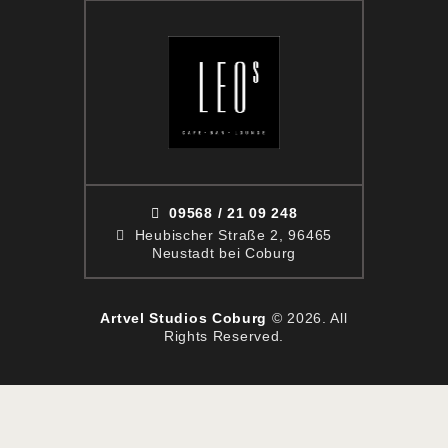
09568 / 21 09 248
Heubischer Straße 2, 96465
Neustadt bei Coburg
Artvel Studios Coburg
© 2026. All
Rights Reserved.