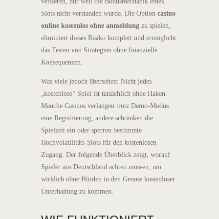
verlieren, nur weil die Bonusmechanik eines
Slots nicht verstanden wurde. Die Option
casino
online kostenlos ohne anmeldung
zu spielen,
eliminiert dieses Risiko komplett und ermöglicht
das Testen von Strategien ohne finanzielle
Konsequenzen.
Was viele jedoch übersehen: Nicht jedes
„kostenlose“ Spiel ist tatsächlich ohne Haken.
Manche Casinos verlangen trotz Demo-Modus
eine Registrierung, andere schränken die
Spielzeit ein oder sperren bestimmte
Hochvolatilitäts-Slots für den kostenlosen
Zugang. Der folgende Überblick zeigt, worauf
Spieler aus Deutschland achten müssen, um
wirklich ohne Hürden in den Genuss kostenloser
Unterhaltung zu kommen.