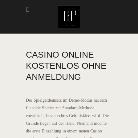
CASINO ONLINE
KOSTENLOS OHNE
ANMELDUNG
Der Spielgeldeinsatz im Demo-Modus hat sich
für viele Spieler zur Standard-Methode
entwickelt, bevor echtes Geld riskiert wird. Die
Gründe liegen auf der Hand: Niemand möchte
die erste Einzahlung in einem neuen Casino