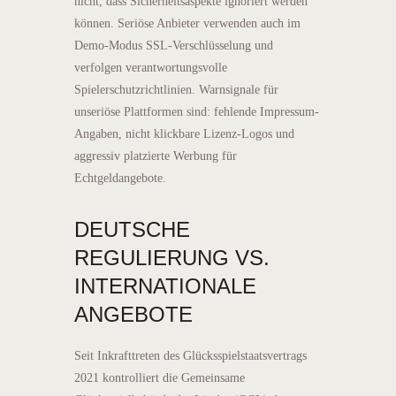
nicht, dass Sicherheitsaspekte ignoriert werden
können. Seriöse Anbieter verwenden auch im
Demo-Modus SSL-Verschlüsselung und
verfolgen verantwortungsvolle
Spielerschutzrichtlinien. Warnsignale für
unseriöse Plattformen sind: fehlende Impressum-
Angaben, nicht klickbare Lizenz-Logos und
aggressiv platzierte Werbung für
Echtgeldangebote.
DEUTSCHE
REGULIERUNG VS.
INTERNATIONALE
ANGEBOTE
Seit Inkrafttreten des Glücksspielstaatsvertrags
2021 kontrolliert die Gemeinsame