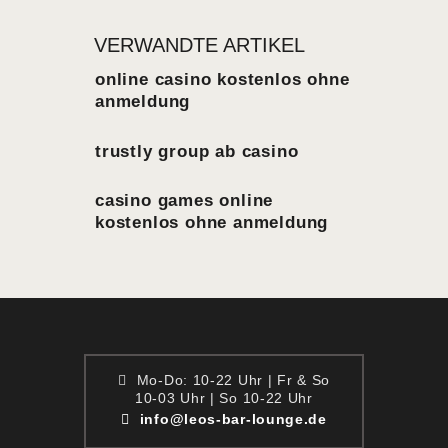
VERWANDTE ARTIKEL
online casino kostenlos ohne
anmeldung
trustly group ab casino
casino games online
kostenlos ohne anmeldung
Mo-Do: 10-22 Uhr | Fr & So
10-03 Uhr | So 10-22 Uhr
info@leos-bar-lounge.de