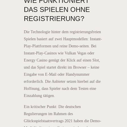
WIE FUNKTIONIERT
DAS SPIELEN OHNE
REGISTRIERUNG?
Die Technologie hinter dem registrierungsfreien
Spielen basiert auf zwei Hauptmodellen: Instant-
Play-Plattformen und reine Demo-seiten. Bei
Instant-Play-Casinos wie Vulkan Vegas oder
Energy Casino genügt der Klick auf einen Slot,
und das Spiel startet direkt im Browser – keine
Eingabe von E-Mail oder Handynummer
erforderlich. Die Anbieter setzen hierbei auf die
Hoffnung, dass Spieler nach dem Testen eine
Einzahlung tätigen.
Ein kritischer Punkt: Die deutschen
Regulierungen im Rahmen des
Glücksspielstaatsvertrags 2021 haben die Demo-