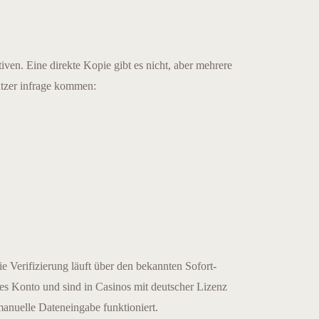
iven. Eine direkte Kopie gibt es nicht, aber mehrere
utzer infrage kommen:
e Verifizierung läuft über den bekannten Sofort-
tes Konto und sind in Casinos mit deutscher Lizenz
manuelle Dateneingabe funktioniert.