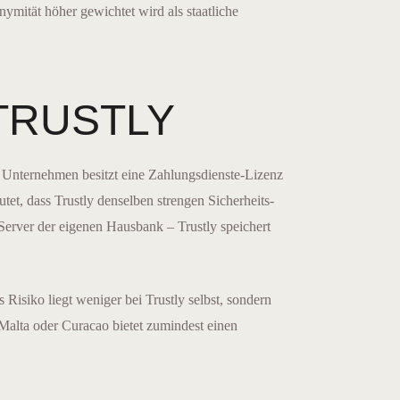
mität höher gewichtet wird als staatliche
 TRUSTLY
 Unternehmen besitzt eine Zahlungsdienste-Lizenz
et, dass Trustly denselben strengen Sicherheits-
 Server der eigenen Hausbank – Trustly speichert
s Risiko liegt weniger bei Trustly selbst, sondern
 Malta oder Curacao bietet zumindest einen