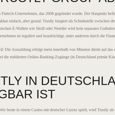
s Fintech-Unternehmen, das 2008 gegründet wurde. Der Hauptsitz befin
kbar einfach, aber genial: Trustly fungiert als Schnittstelle zwischen
sischen E-Wallets wie Skrill oder Neteller wird kein separates Guthabe
ehmen ist reguliert und beaufsichtigt, unter anderem durch die Fina
eil: Die Auszahlung erfolgt meist innerhalb von Minuten direkt auf da
i die etablierten Online-Banking-Zugänge (in Deutschland primär Klarn
TLY IN DEUTSCHL
GBAR IST
er heute in einem Casino mit deutscher Lizenz spielt, wird Trustly al