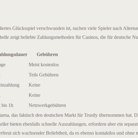
iertes Glücksspiel verschwunden ist, suchen viele Spieler nach Alternat
abelle zeigt beliebte Zahlungsmethoden für Casinos, die für deutsche N
ahlungsdauer
Gebühren
age
Meist kostenlos
t
Teils Gebühren
inzahlung
Keine
t
Keine
 bis 1h
Netzwerkgebühren
larna, das faktisch den deutschen Markt für Trustly übernommen hat. Di
ller bieten ebenfalls schnelle Auszahlungen, erfordern aber ein separa
freut sich wachsender Beliebtheit, da es ebenso kontaktlos und ohne 