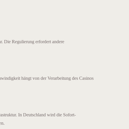
r. Die Regulierung erfordert andere
hwindigkeit hängt von der Verarbeitung des Casinos
struktur. In Deutschland wird die Sofort-
en.