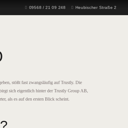
09568 / 21 09 248
Heubischer Straße 2
O
ben, stößt fast zwangsläufig auf Trustly. Die
rgt sich eigentlich hinter der Trustly Group AB,
r, als es auf den ersten Blick scheint.
?