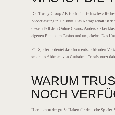
Die Trustly Group AB ist ein finnisch-schwedische
Niederlassung in Helsinki. Das Kerngeschäft ist den
diesem Fall dem Online Casino. Anders als bei klas
eigenen Bank zum Casino und umgekehrt. Das Untern
Für Spieler bedeutet das einen entscheidenden Vort
separates Abheben von Guthaben. Trustly nutzt dabe
WARUM TRUS
NOCH VERFÜ
Hier kommt der große Haken für deutsche Spieler. W