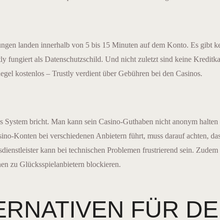
hlungen landen innerhalb von 5 bis 15 Minuten auf dem Konto. Es gibt 
y fungiert als Datenschutzschild. Und nicht zuletzt sind keine Kreditka
Regel kostenlos – Trustly verdient über Gebühren bei den Casinos.
as System bricht. Man kann sein Casino-Guthaben nicht anonym halten 
-Konten bei verschiedenen Anbietern führt, muss darauf achten, dass
ienstleister kann bei technischen Problemen frustrierend sein. Zudem
nen zu Glücksspielanbietern blockieren.
ERNATIVEN FÜR D