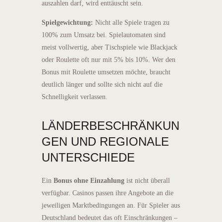
auszahlen darf, wird enttäuscht sein.
Spielgewichtung:
Nicht alle Spiele tragen zu
100% zum Umsatz bei. Spielautomaten sind
meist vollwertig, aber Tischspiele wie Blackjack
oder Roulette oft nur mit 5% bis 10%. Wer den
Bonus mit Roulette umsetzen möchte, braucht
deutlich länger und sollte sich nicht auf die
Schnelligkeit verlassen.
LÄNDERBESCHRÄNKUN
GEN UND REGIONALE
UNTERSCHIEDE
Ein
Bonus ohne Einzahlung
ist nicht überall
verfügbar. Casinos passen ihre Angebote an die
jeweiligen Marktbedingungen an. Für Spieler aus
Deutschland bedeutet das oft Einschränkungen –