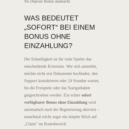
No Deposit Bonus ausmacht.
WAS BEDEUTET
„SOFORT“ BEI EINEM
BONUS OHNE
EINZAHLUNG?
Die Schnelligkeit ist für viele Spieler das
entscheidende Kriterium. Wer sich anmeldet,
möchte nicht erst Dokumente hochladen, den
Support kontaktieren oder 24 Stunden warten,
bis die Freispiele oder das Startguthaben
gutgeschrieben werden. Ein echter
sofort
verfügbarer Bonus ohne Einzahlung
wird
automatisch nach der Registrierung aktiviert –
manchmal reicht sogar ein simpler Klick auf
„Claim“ im Kontobereich.