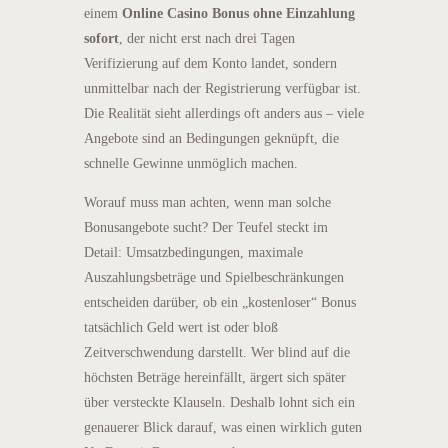
einem
Online Casino Bonus ohne Einzahlung
sofort
, der nicht erst nach drei Tagen
Verifizierung auf dem Konto landet, sondern
unmittelbar nach der Registrierung verfügbar ist.
Die Realität sieht allerdings oft anders aus – viele
Angebote sind an Bedingungen geknüpft, die
schnelle Gewinne unmöglich machen.
Worauf muss man achten, wenn man solche
Bonusangebote sucht? Der Teufel steckt im
Detail: Umsatzbedingungen, maximale
Auszahlungsbeträge und Spielbeschränkungen
entscheiden darüber, ob ein „kostenloser“ Bonus
tatsächlich Geld wert ist oder bloß
Zeitverschwendung darstellt. Wer blind auf die
höchsten Beträge hereinfällt, ärgert sich später
über versteckte Klauseln. Deshalb lohnt sich ein
genauerer Blick darauf, was einen wirklich guten