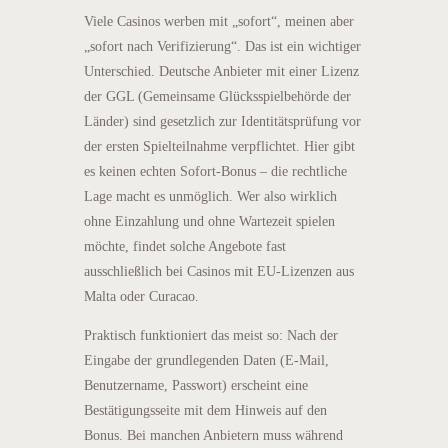
Viele Casinos werben mit „sofort“, meinen aber
„sofort nach Verifizierung“. Das ist ein wichtiger
Unterschied. Deutsche Anbieter mit einer Lizenz
der GGL (Gemeinsame Glücksspielbehörde der
Länder) sind gesetzlich zur Identitätsprüfung vor
der ersten Spielteilnahme verpflichtet. Hier gibt
es keinen echten Sofort-Bonus – die rechtliche
Lage macht es unmöglich. Wer also wirklich
ohne Einzahlung und ohne Wartezeit spielen
möchte, findet solche Angebote fast
ausschließlich bei Casinos mit EU-Lizenzen aus
Malta oder Curacao.
Praktisch funktioniert das meist so: Nach der
Eingabe der grundlegenden Daten (E-Mail,
Benutzername, Passwort) erscheint eine
Bestätigungsseite mit dem Hinweis auf den
Bonus. Bei manchen Anbietern muss während