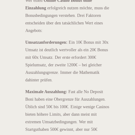
Wer einen
Online Casino Bonus ohne
Einzahlung
erfolgreich nutzen möchte, muss die
Bonusbedingungen verstehen. Drei Faktoren
entscheiden über den tatsächlichen Wert eines
Angebots:
Umsatzanforderungen:
Ein 10€ Bonus mit 30x
Umsatz ist deutlich wertvoller als ein 20€ Bonus
mit 60x Umsatz. Der erste erfordert 300€
Spielumsatz, der zweite 1200€ – bei gleicher
Auszahlungsgrenze. Immer die Mathematik
dahinter prüfen.
Maximale Auszahlung:
Fast alle No Deposit
Boni haben eine Obergrenze für Auszahlungen.
Üblich sind 50€ bis 100€. Einige wenige Casinos
bieten höhere Limits, aber dann meist mit
extremen Umsatzbedingungen. Wer mit
Startguthaben 500€ gewinnt, aber nur 50€