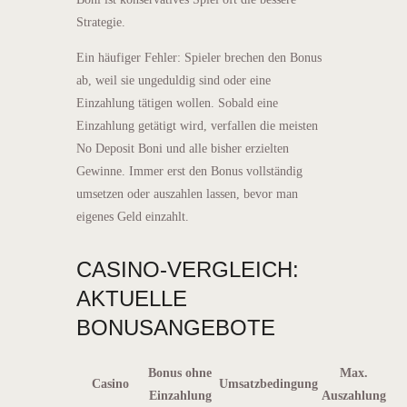
Strategie.
Ein häufiger Fehler: Spieler brechen den Bonus
ab, weil sie ungeduldig sind oder eine
Einzahlung tätigen wollen. Sobald eine
Einzahlung getätigt wird, verfallen die meisten
No Deposit Boni und alle bisher erzielten
Gewinne. Immer erst den Bonus vollständig
umsetzen oder auszahlen lassen, bevor man
eigenes Geld einzahlt.
CASINO-VERGLEICH:
AKTUELLE
BONUSANGEBOTE
Bonus ohne
Max.
Casino
Umsatzbedingung
Einzahlung
Auszahlung