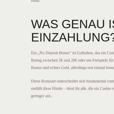
lohnt.
WAS GENAU I
EINZAHLUNG
Ein „No Deposit Bonus“ ist Guthaben, das ein Casin
Betrag zwischen 5€ und 20€ oder um Freispiele für 
Bonus sind echtes Geld, allerdings erst einmal bo
Diese Bonusart unterscheidet sich fundamental vom
entfällt diese Hürde – ideal für alle, die ein Casin
geringer aus.