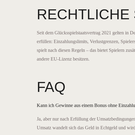
RECHTLICHE 
Seit dem Glücksspielstaatsvertrag 2021 gelten in 
erfüllen: Einzahlungslimits, Verlustgrenzen, Spiel
spielt nach diesen Regeln – das bietet Spielern zus
andere EU-Lizenz besitzen.
FAQ
Kann ich Gewinne aus einem Bonus ohne Einzahlun
Ja, aber nur nach Erfüllung der Umsatzbedingungen
Umsatz wandelt sich das Geld in Echtgeld und wird