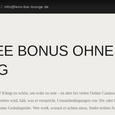
info@leos-bar-lounge.de
EE BONUS OHNE
G
Klingt zu schön, um wahr zu sein – ist aber bei vielen Online Casinos
orben wird, hält, was er verspricht. Umsatzbedingungen von 50x oder 
 eine Geduldsprobe. Wer weiß, worauf er achten muss, findet seriöse A