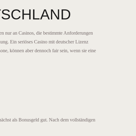
UTSCHLAND
zen nur an Casinos, die bestimmte Anforderungen
lung. Ein seriöses Casino mit deutscher Lizenz
zone, können aber dennoch fair sein, wenn sie eine
nächst als Bonusgeld gut. Nach dem vollständigen