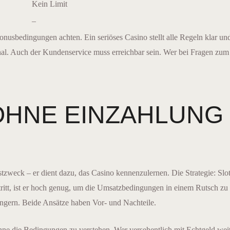
Kein Limit
–
onusbedingungen achten. Ein seriöses Casino stellt alle Regeln klar und
al. Auch der Kundenservice muss erreichbar sein. Wer bei Fragen zum 
OHNE EINZAHLUNG 
weck – er dient dazu, das Casino kennenzulernen. Die Strategie: Slots 
itt, ist er hoch genug, um die Umsatzbedingungen in einem Rutsch zu erfü
längern. Beide Ansätze haben Vor- und Nachteile.
hne die Bedingungen zu verstehen. Wer versehentlich mit Echtgeld weit