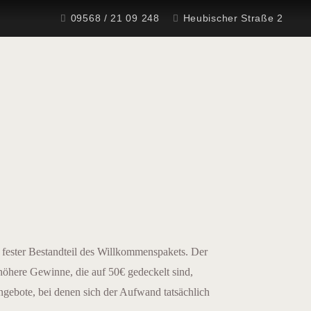
09568 / 21 09 248
Heubischer Straße 2
 fester Bestandteil des Willkommenspakets. Der
höhere Gewinne, die auf 50€ gedeckelt sind,
ngebote, bei denen sich der Aufwand tatsächlich