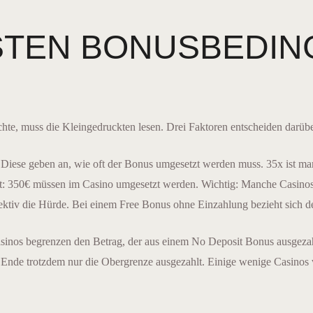
GSTEN BONUSBEDI
e, muss die Kleingedruckten lesen. Drei Faktoren entscheiden darüber,
Diese geben an, wie oft der Bonus umgesetzt werden muss. 35x ist markt
t: 350€ müssen im Casino umgesetzt werden. Wichtig: Manche Casinos
ektiv die Hürde. Bei einem Free Bonus ohne Einzahlung bezieht sich d
sinos begrenzen den Betrag, der aus einem No Deposit Bonus ausgezah
de trotzdem nur die Obergrenze ausgezahlt. Einige wenige Casinos ve