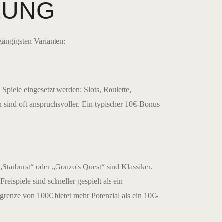
LUNG
gängigsten Varianten:
Spiele eingesetzt werden: Slots, Roulette,
n sind oft anspruchsvoller. Ein typischer 10€-Bonus
„Starburst“ oder „Gonzo's Quest“ sind Klassiker.
ispiele sind schneller gespielt als ein
enze von 100€ bietet mehr Potenzial als ein 10€-