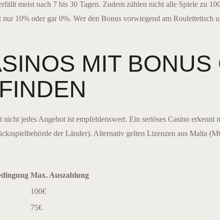
ällt meist nach 7 bis 30 Tagen. Zudem zählen nicht alle Spiele zu 10
ft nur 10% oder gar 0%. Wer den Bonus vorwiegend am Roulettetisch ums
SINOS MIT BONUS
FINDEN
 nicht jedes Angebot ist empfehlenswert. Ein seriöses Casino erkennt m
ksspielbehörde der Länder). Alternativ gelten Lizenzen aus Malta (MG
edingung
Max. Auszahlung
100€
75€