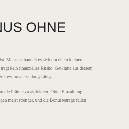
NUS OHNE
st. Meistens handelt es sich um einen kleinen
 trägt kein finanzielles Risiko. Gewinne aus diesem
der Gewinn auszahlungsfähig.
um die Prämie zu aktivieren. Ohne Einzahlung
ungen meist strenger, und die Bonusbeträge fallen