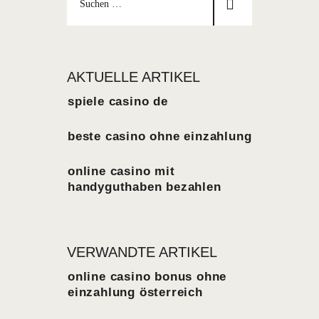
AKTUELLE ARTIKEL
spiele casino de
beste casino ohne einzahlung
online casino mit
handyguthaben bezahlen
VERWANDTE ARTIKEL
online casino bonus ohne
einzahlung österreich