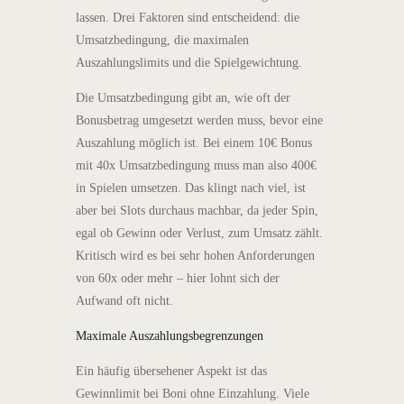
lassen. Drei Faktoren sind entscheidend: die
Umsatzbedingung, die maximalen
Auszahlungslimits und die Spielgewichtung.
Die Umsatzbedingung gibt an, wie oft der
Bonusbetrag umgesetzt werden muss, bevor eine
Auszahlung möglich ist. Bei einem 10€ Bonus
mit 40x Umsatzbedingung muss man also 400€
in Spielen umsetzen. Das klingt nach viel, ist
aber bei Slots durchaus machbar, da jeder Spin,
egal ob Gewinn oder Verlust, zum Umsatz zählt.
Kritisch wird es bei sehr hohen Anforderungen
von 60x oder mehr – hier lohnt sich der
Aufwand oft nicht.
Maximale Auszahlungsbegrenzungen
Ein häufig übersehener Aspekt ist das
Gewinnlimit bei Boni ohne Einzahlung. Viele