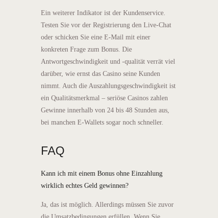
Ein weiterer Indikator ist der Kundenservice.
Testen Sie vor der Registrierung den Live-Chat
oder schicken Sie eine E-Mail mit einer
konkreten Frage zum Bonus. Die
Antwortgeschwindigkeit und -qualität verrät viel
darüber, wie ernst das Casino seine Kunden
nimmt. Auch die Auszahlungsgeschwindigkeit ist
ein Qualitätsmerkmal – seriöse Casinos zahlen
Gewinne innerhalb von 24 bis 48 Stunden aus,
bei manchen E-Wallets sogar noch schneller.
FAQ
Kann ich mit einem Bonus ohne Einzahlung
wirklich echtes Geld gewinnen?
Ja, das ist möglich. Allerdings müssen Sie zuvor
die Umsatzbedingungen erfüllen. Wenn Sie