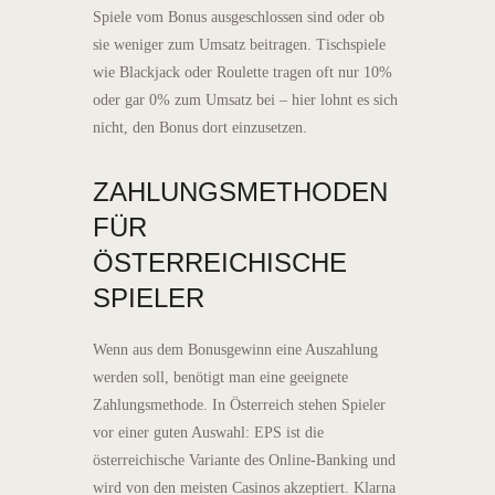
Spiele vom Bonus ausgeschlossen sind oder ob
sie weniger zum Umsatz beitragen. Tischspiele
wie Blackjack oder Roulette tragen oft nur 10%
oder gar 0% zum Umsatz bei – hier lohnt es sich
nicht, den Bonus dort einzusetzen.
ZAHLUNGSMETHODEN
FÜR
ÖSTERREICHISCHE
SPIELER
Wenn aus dem Bonusgewinn eine Auszahlung
werden soll, benötigt man eine geeignete
Zahlungsmethode. In Österreich stehen Spieler
vor einer guten Auswahl: EPS ist die
österreichische Variante des Online-Banking und
wird von den meisten Casinos akzeptiert. Klarna