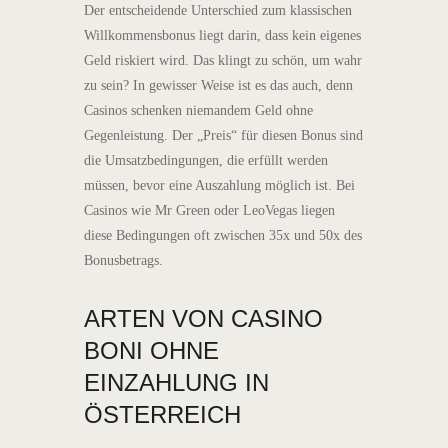
Der entscheidende Unterschied zum klassischen
Willkommensbonus liegt darin, dass kein eigenes
Geld riskiert wird. Das klingt zu schön, um wahr
zu sein? In gewisser Weise ist es das auch, denn
Casinos schenken niemandem Geld ohne
Gegenleistung. Der „Preis“ für diesen Bonus sind
die Umsatzbedingungen, die erfüllt werden
müssen, bevor eine Auszahlung möglich ist. Bei
Casinos wie Mr Green oder LeoVegas liegen
diese Bedingungen oft zwischen 35x und 50x des
Bonusbetrags.
ARTEN VON CASINO
BONI OHNE
EINZAHLUNG IN
ÖSTERREICH