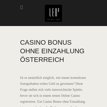
CASINO BONUS
OHNE EINZAHLUNG
ÖSTERREICH
Ist es tatsächlich möglich, mit einem kostenlosen
Startguthaben echtes Geld zu gewinnen? Diese
Frage stellen sich viele österreichische Spieler,
bevor sie sich in einem neuen Online Casino
registrieren. Ein Casino Bonus ohne Einzahlung