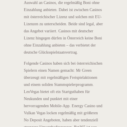
Auswahl an Casinos, die regelmäßig Boni ohne
Einzahlung anbieten. Dabei ist zwischen Casinos
mit österreichischer Lizenz und solchen mit EU-
Lizenzen zu unterscheiden. Beide sind legal, aber
das Angebot variiert. Casinos mit deutscher
Lizenz hingegen dürfen in Österreich keine Boni
ohne Einzahlung anbieten – das verbietet der
deutsche Glücksspielstaatsvertrag.
Folgende Casinos haben sich bei österreichischen
Spielern einen Namen gemacht: Mr Green
überzeugt mit regelmäßigen Freispielaktionen
und einem soliden Stammspielerprogramm.
LeoVegas bietet oft ein Startguthaben für
Neukunden und punktet mit einer
hervorragenden Mobile-App. Energy Casino und
Vulkan Vegas locken regelmäßig mit größeren
No Deposit Angeboten, haben aber tendenziell