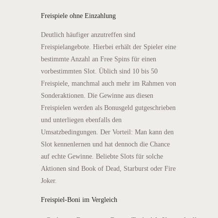
Freispiele ohne Einzahlung
Deutlich häufiger anzutreffen sind
Freispielangebote. Hierbei erhält der Spieler eine
bestimmte Anzahl an Free Spins für einen
vorbestimmten Slot. Üblich sind 10 bis 50
Freispiele, manchmal auch mehr im Rahmen von
Sonderaktionen. Die Gewinne aus diesen
Freispielen werden als Bonusgeld gutgeschrieben
und unterliegen ebenfalls den
Umsatzbedingungen. Der Vorteil: Man kann den
Slot kennenlernen und hat dennoch die Chance
auf echte Gewinne. Beliebte Slots für solche
Aktionen sind Book of Dead, Starburst oder Fire
Joker.
Freispiel-Boni im Vergleich