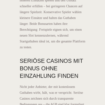
höheren Einsätzen spielen und den Umsatz
schneller erfüllen – bei geringeren Chancen auf
längere Spielzeit. Konservative Spieler wählen
kleinere Einsätze und halten das Guthaben
länger. Beide Bonusarten haben ihre
Berechtigung: Freispiele eignen sich, um einen
neuen Slot kennenzulernen, während
Startguthaben ideal ist, um die gesamte Plattform
zu testen.
SERIÖSE CASINOS MIT
BONUS OHNE
EINZAHLUNG FINDEN
Nicht jeder Anbieter, der mit kostenlosem
Guthaben wirbt, hält, was er verspricht. Seriöse
Casinos zeichnen sich durch transparente
Bedingungen aus – die AGB sind klar formuliert,