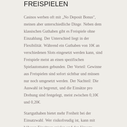
FREISPIELEN
Casinos werben oft mit „No Deposit Bonus“,
meinen aber unterschiedliche Dinge. Neben dem
klassischen Guthaben gibt es Freispiele ohne
Einzahlung. Der Unterschied liegt in der
Flexibilität. Während ein Guthaben von 10€ an
verschiedenen Slots eingesetzt werden kann, sind
Freispiele meist an einen spezifischen
Spielautomaten gebunden. Der Vorteil: Gewinne
aus Freispielen sind sofort sichtbar und müssen
nur noch umgesetzt werden. Der Nachteil: Die
Auswahl ist begrenzt, und die Einsätze pro
Drehung sind festgelegt, meist zwischen 0,10€
und 0,20€.
Startguthaben bietet mehr Freiheit bei der
Einsatzwahl. Wer risikofreudig ist, kann mit