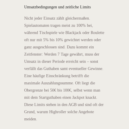
Umsatzbedingungen und zeitliche Limits
Nicht jeder Einsatz zählt gleichermaßen.
Spielautomaten tragen meist zu 100% bei,
während Tischspiele wie Blackjack oder Roulette
oft nur mit 5% bis 10% gewichtet werden oder
ganz ausgeschlossen sind. Dazu kommt ein
Zeitfenster: Werden 7 Tage gewährt, muss der
Umsatz in dieser Periode erreicht sein – sonst
verfällt das Guthaben samt eventueller Gewinne.
Eine häufige Einschränkung betrifft die
maximale Auszahlungssumme. Oft liegt die
Obergrenze bei 50€ bis 100€, selbst wenn man
mit dem Startguthaben einen Jackpot knackt.
Diese Limits stehen in den AGB und sind oft der
Grund, warum Highroller solche Angebote
meiden.