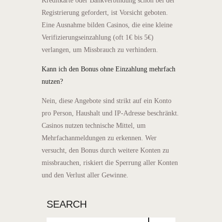
Kreditkarte oder Bankverbindung schon bei der
Registrierung gefordert, ist Vorsicht geboten.
Eine Ausnahme bilden Casinos, die eine kleine
Verifizierungseinzahlung (oft 1€ bis 5€)
verlangen, um Missbrauch zu verhindern.
Kann ich den Bonus ohne Einzahlung mehrfach
nutzen?
Nein, diese Angebote sind strikt auf ein Konto
pro Person, Haushalt und IP-Adresse beschränkt.
Casinos nutzen technische Mittel, um
Mehrfachanmeldungen zu erkennen. Wer
versucht, den Bonus durch weitere Konten zu
missbrauchen, riskiert die Sperrung aller Konten
und den Verlust aller Gewinne.
SEARCH