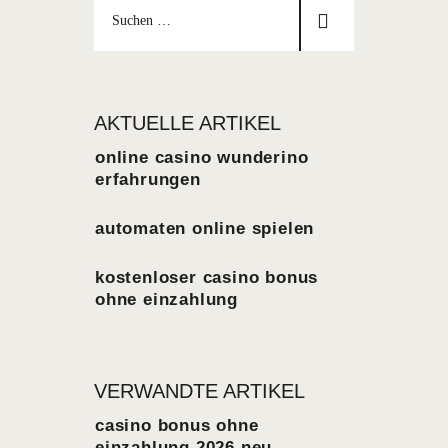
AKTUELLE ARTIKEL
online casino wunderino
erfahrungen
automaten online spielen
kostenloser casino bonus
ohne einzahlung
VERWANDTE ARTIKEL
casino bonus ohne
einzahlung 2026 neu