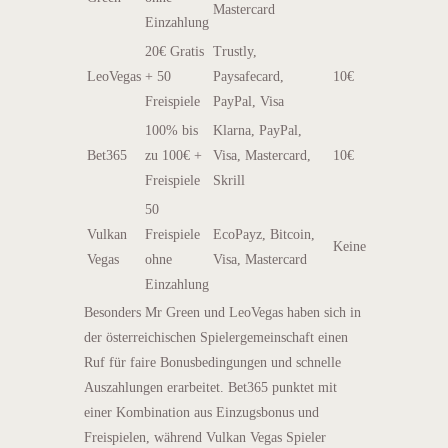
Mastercard
Einzahlung
20€ Gratis
Trustly,
LeoVegas
+ 50
Paysafecard,
10€
Freispiele
PayPal, Visa
100% bis
Klarna, PayPal,
Bet365
zu 100€ +
Visa, Mastercard,
10€
Freispiele
Skrill
50
Vulkan
Freispiele
EcoPayz, Bitcoin,
Keine
Vegas
ohne
Visa, Mastercard
Einzahlung
Besonders Mr Green und LeoVegas haben sich in
der österreichischen Spielergemeinschaft einen
Ruf für faire Bonusbedingungen und schnelle
Auszahlungen erarbeitet. Bet365 punktet mit
einer Kombination aus Einzugsbonus und
Freispielen, während Vulkan Vegas Spieler