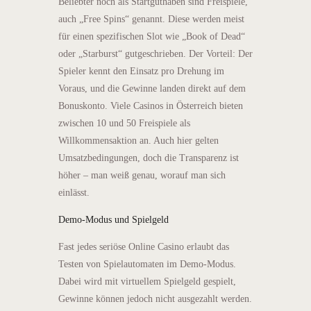
Beliebter noch als Startguthaben sind Freispiele,
auch „Free Spins“ genannt. Diese werden meist
für einen spezifischen Slot wie „Book of Dead“
oder „Starburst“ gutgeschrieben. Der Vorteil: Der
Spieler kennt den Einsatz pro Drehung im
Voraus, und die Gewinne landen direkt auf dem
Bonuskonto. Viele Casinos in Österreich bieten
zwischen 10 und 50 Freispiele als
Willkommensaktion an. Auch hier gelten
Umsatzbedingungen, doch die Transparenz ist
höher – man weiß genau, worauf man sich
einlässt.
Demo-Modus und Spielgeld
Fast jedes seriöse Online Casino erlaubt das
Testen von Spielautomaten im Demo-Modus.
Dabei wird mit virtuellem Spielgeld gespielt,
Gewinne können jedoch nicht ausgezahlt werden.