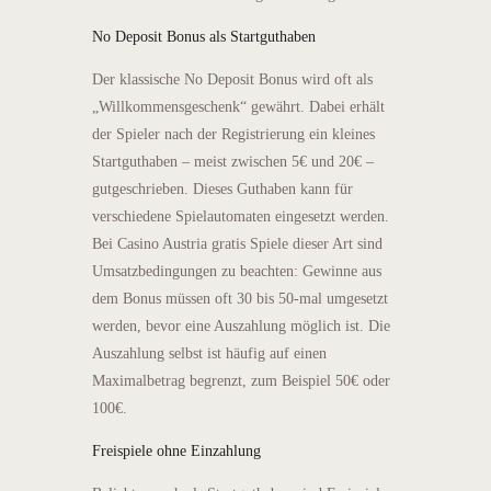
No Deposit Bonus als Startguthaben
Der klassische No Deposit Bonus wird oft als
„Willkommensgeschenk“ gewährt. Dabei erhält
der Spieler nach der Registrierung ein kleines
Startguthaben – meist zwischen 5€ und 20€ –
gutgeschrieben. Dieses Guthaben kann für
verschiedene Spielautomaten eingesetzt werden.
Bei Casino Austria gratis Spiele dieser Art sind
Umsatzbedingungen zu beachten: Gewinne aus
dem Bonus müssen oft 30 bis 50-mal umgesetzt
werden, bevor eine Auszahlung möglich ist. Die
Auszahlung selbst ist häufig auf einen
Maximalbetrag begrenzt, zum Beispiel 50€ oder
100€.
Freispiele ohne Einzahlung