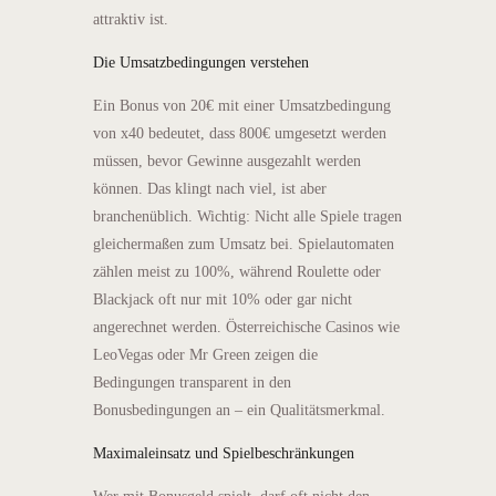
attraktiv ist.
Die Umsatzbedingungen verstehen
Ein Bonus von 20€ mit einer Umsatzbedingung
von x40 bedeutet, dass 800€ umgesetzt werden
müssen, bevor Gewinne ausgezahlt werden
können. Das klingt nach viel, ist aber
branchenüblich. Wichtig: Nicht alle Spiele tragen
gleichermaßen zum Umsatz bei. Spielautomaten
zählen meist zu 100%, während Roulette oder
Blackjack oft nur mit 10% oder gar nicht
angerechnet werden. Österreichische Casinos wie
LeoVegas oder Mr Green zeigen die
Bedingungen transparent in den
Bonusbedingungen an – ein Qualitätsmerkmal.
Maximaleinsatz und Spielbeschränkungen