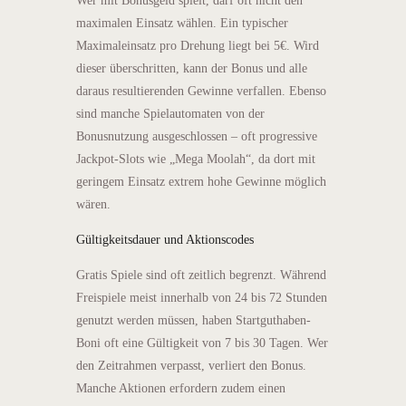
Wer mit Bonusgeld spielt, darf oft nicht den
maximalen Einsatz wählen. Ein typischer
Maximaleinsatz pro Drehung liegt bei 5€. Wird
dieser überschritten, kann der Bonus und alle
daraus resultierenden Gewinne verfallen. Ebenso
sind manche Spielautomaten von der
Bonusnutzung ausgeschlossen – oft progressive
Jackpot-Slots wie „Mega Moolah“, da dort mit
geringem Einsatz extrem hohe Gewinne möglich
wären.
Gültigkeitsdauer und Aktionscodes
Gratis Spiele sind oft zeitlich begrenzt. Während
Freispiele meist innerhalb von 24 bis 72 Stunden
genutzt werden müssen, haben Startguthaben-
Boni oft eine Gültigkeit von 7 bis 30 Tagen. Wer
den Zeitrahmen verpasst, verliert den Bonus.
Manche Aktionen erfordern zudem einen