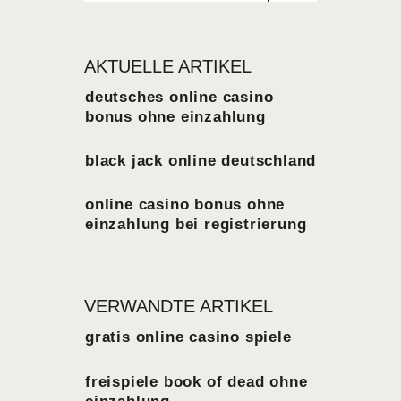
AKTUELLE ARTIKEL
deutsches online casino
bonus ohne einzahlung
black jack online deutschland
online casino bonus ohne
einzahlung bei registrierung
VERWANDTE ARTIKEL
gratis online casino spiele
freispiele book of dead ohne