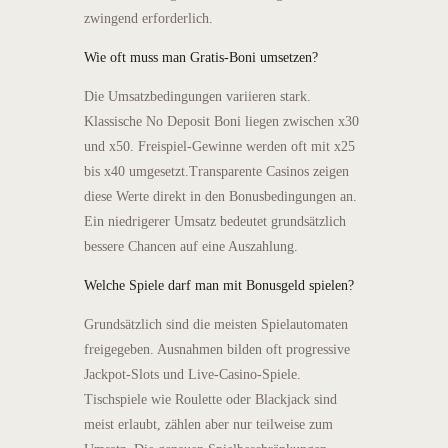
zwingend erforderlich.
Wie oft muss man Gratis-Boni umsetzen?
Die Umsatzbedingungen variieren stark.
Klassische No Deposit Boni liegen zwischen x30
und x50. Freispiel-Gewinne werden oft mit x25
bis x40 umgesetzt.Transparente Casinos zeigen
diese Werte direkt in den Bonusbedingungen an.
Ein niedrigerer Umsatz bedeutet grundsätzlich
bessere Chancen auf eine Auszahlung.
Welche Spiele darf man mit Bonusgeld spielen?
Grundsätzlich sind die meisten Spielautomaten
freigegeben. Ausnahmen bilden oft progressive
Jackpot-Slots und Live-Casino-Spiele.
Tischspiele wie Roulette oder Blackjack sind
meist erlaubt, zählen aber nur teilweise zum