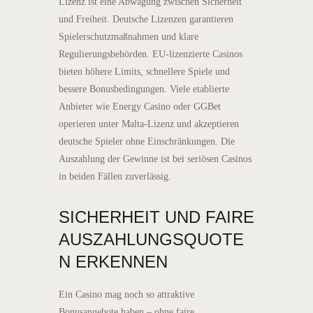
Lizenz ist eine Abwägung zwischen Sicherheit
und Freiheit. Deutsche Lizenzen garantieren
Spielerschutzmaßnahmen und klare
Regulierungsbehörden. EU-lizenzierte Casinos
bieten höhere Limits, schnellere Spiele und
bessere Bonusbedingungen. Viele etablierte
Anbieter wie Energy Casino oder GGBet
operieren unter Malta-Lizenz und akzeptieren
deutsche Spieler ohne Einschränkungen. Die
Auszahlung der Gewinne ist bei seriösen Casinos
in beiden Fällen zuverlässig.
SICHERHEIT UND FAIRE
AUSZAHLUNGSQUOTE
N ERKENNEN
Ein Casino mag noch so attraktive
Bonusangebote haben – ohne faire