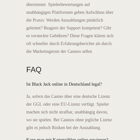
übernimmt. Spielerbewertungen auf
unabhängigen Plattformen geben Aufschluss über
die Praxis: Werden Auszahlungen pünktlich
geleistet? Reagiert der Support kompetent? Gibt
es versteckte Gebühren? Diese Fragen klären sich
oft schneller durch Erfahrungsberichte als durch
die Marketingtexte der Casinos selbst.
FAQ
Ist Black Jack online in Deutschland legal?
Ja, sofern das Casino über eine deutsche Lizenz
der GGL oder eine EU-Lizenz verfügt. Spieler
machen sich nicht strafbar, unabhängig davon,
wo sie spielen. Bei Casinos ohne jegliche Lizenz
gibt es jedoch Risiken bei der Auszahlung.
Kann man mit Kartenzählen online gewinnen?