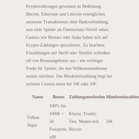
Kryptowährungen gewinnen an Bedeutung.
Bitcoin, Ethereum und Litecoin ermöglichen
anonyme Transaktionen ohne Bankverbindung,
was viele Spieler als Datenschutz-Vorteil sehen.
Casinos wie Bitstarz oder Stake haben sich auf
Krypto-Zahlungen spezialisiert. Zu beachten:
Einzahlungen mit Skrill oder Neteller schließen
oft von Bonusangeboten aus – ein wichtiger
Punkt für Spieler, die den Willkommensbonus
nutzen möchten. Die Mindesteinzahlung liegt bei
seriösen Casinos meist bei 10€ oder 20€.
Name
Bonus
Zahlungsmethoden
Mindesteinzahlu
100% bis
1000€ +
Klarna, Trustly,
Vulkan
50
Visa, Mastercard,
10€
Vegas
Freispiele,
Bitcoin
x40