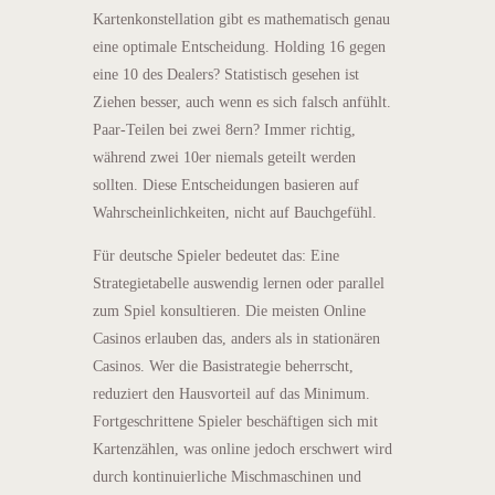
Kartenkonstellation gibt es mathematisch genau
eine optimale Entscheidung. Holding 16 gegen
eine 10 des Dealers? Statistisch gesehen ist
Ziehen besser, auch wenn es sich falsch anfühlt.
Paar-Teilen bei zwei 8ern? Immer richtig,
während zwei 10er niemals geteilt werden
sollten. Diese Entscheidungen basieren auf
Wahrscheinlichkeiten, nicht auf Bauchgefühl.
Für deutsche Spieler bedeutet das: Eine
Strategietabelle auswendig lernen oder parallel
zum Spiel konsultieren. Die meisten Online
Casinos erlauben das, anders als in stationären
Casinos. Wer die Basistrategie beherrscht,
reduziert den Hausvorteil auf das Minimum.
Fortgeschrittene Spieler beschäftigen sich mit
Kartenzählen, was online jedoch erschwert wird
durch kontinuierliche Mischmaschinen und