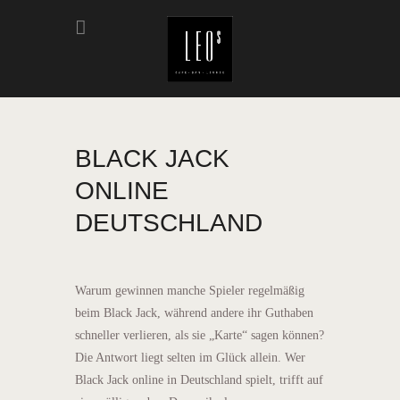
BLACK JACK
ONLINE
DEUTSCHLAND
Warum gewinnen manche Spieler regelmäßig
beim Black Jack, während andere ihr Guthaben
schneller verlieren, als sie „Karte“ sagen können?
Die Antwort liegt selten im Glück allein. Wer
Black Jack online in Deutschland spielt, trifft auf