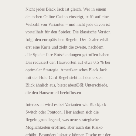
Nicht jedes Black Jack ist gleich. Wer in einem
deutschen Online Casino einsteigt, trifft auf eine
Vielzahl von Varianten – und nicht jede davon ist
vorteilhaft für den Spieler. Die klassische Version
folgt den europäischen Regeln: Der Dealer erhält
erst eine Karte und zieht die zweite, nachdem
alle Spieler ihre Entscheidungen getroffen haben.
Das reduziert den Hausvorteil auf etwa 0,5 % bei
optimaler Strategie. Amerikanisches Black Jack
mit der Hole-Card-Regel sieht auf den ersten
Blick ähnlich aus, bietet aber细微 Unterschiede,
die den Hausvorteil beeinflussen.
Interessant wird es bei Varianten wie Blackjack
Switch oder Pontoon. Hier ändern sich die
Regeln grundlegend, was neue strategische
Möglichkeiten eröffnet, aber auch das Risiko
erhöht. Besonders lukrativ können Tische mit der