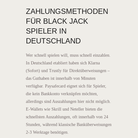
ZAHLUNGSMETHODEN
FÜR BLACK JACK
SPIELER IN
DEUTSCHLAND
Wer schnell spielen will, muss schnell einzahlen.
In Deutschland etabliert haben sich Klarna
(Sofort) und Trustly für Direktüberweisungen –
das Guthaben ist innerhalb von Minuten
verfügbar. Paysafecard eignet sich für Spieler,
die kein Bankkonto verknüpfen möchten,
allerdings sind Auszahlungen hier nicht möglich.
E-Wallets wie Skrill und Neteller bieten die
schnellsten Auszahlungen, oft innerhalb von 24
Stunden, während klassische Banküberweisungen
2-3 Werktage benötigen.