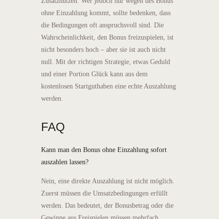
Zusatznutzen. Wer jedoch nur wegen des Bonus
ohne Einzahlung kommt, sollte bedenken, dass
die Bedingungen oft anspruchsvoll sind. Die
Wahrscheinlichkeit, den Bonus freizuspielen, ist
nicht besonders hoch – aber sie ist auch nicht
null. Mit der richtigen Strategie, etwas Geduld
und einer Portion Glück kann aus dem
kostenlosen Startguthaben eine echte Auszahlung
werden.
FAQ
Kann man den Bonus ohne Einzahlung sofort
auszahlen lassen?
Nein, eine direkte Auszahlung ist nicht möglich.
Zuerst müssen die Umsatzbedingungen erfüllt
werden. Das bedeutet, der Bonusbetrag oder die
Gewinne aus Freispielen müssen mehrfach