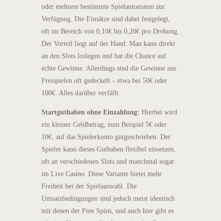
oder mehrere bestimmte Spielautomaten zur
Verfügung. Die Einsätze sind dabei festgelegt,
oft im Bereich von 0,10€ bis 0,20€ pro Drehung.
Der Vorteil liegt auf der Hand: Man kann direkt
an den Slots loslegen und hat die Chance auf
echte Gewinne. Allerdings sind die Gewinne aus
Freispielen oft gedeckelt – etwa bei 50€ oder
100€. Alles darüber verfällt.
Startguthaben ohne Einzahlung:
Hierbei wird
ein kleiner Geldbetrag, zum Beispiel 5€ oder
10€, auf das Spielerkonto gutgeschrieben. Der
Spieler kann dieses Guthaben flexibel einsetzen,
oft an verschiedenen Slots und manchmal sogar
im Live Casino. Diese Variante bietet mehr
Freiheit bei der Spielauswahl. Die
Umsatzbedingungen sind jedoch meist identisch
mit denen der Free Spins, und auch hier gibt es