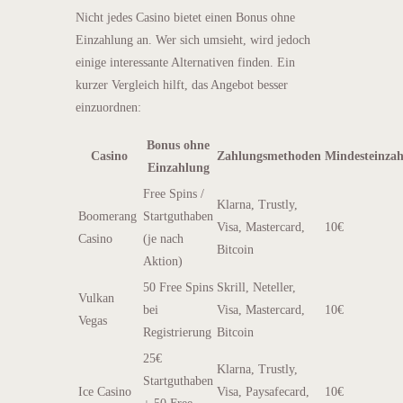
Nicht jedes Casino bietet einen Bonus ohne
Einzahlung an. Wer sich umsieht, wird jedoch
einige interessante Alternativen finden. Ein
kurzer Vergleich hilft, das Angebot besser
einzuordnen:
Bonus ohne
Casino
Zahlungsmethoden
Mindesteinza
Einzahlung
Free Spins /
Klarna, Trustly,
Boomerang
Startguthaben
Visa, Mastercard,
10€
Casino
(je nach
Bitcoin
Aktion)
50 Free Spins
Skrill, Neteller,
Vulkan
bei
Visa, Mastercard,
10€
Vegas
Registrierung
Bitcoin
25€
Klarna, Trustly,
Startguthaben
Ice Casino
Visa, Paysafecard,
10€