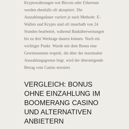
Kryptowährungen wie Bitcoin oder Ethereum
werden ebenfalls oft akzeptiert. Die
Auszahlungsdauer variiert je nach Methode: E-
Wallets und Krypto sind oft innerhalb von 24
Stunden bearbeitet, während Banküberweisungen
bis zu drei Werktage dauern können. Noch ein
wichtiger Punkt: Wurde mit dem Bonus eine
Gewinnsumme erspielt, die über der maximalen
Auszahlungsgrenze liegt, wird der übersteigende
Betrag vom Casino storniert.
VERGLEICH: BONUS
OHNE EINZAHLUNG IM
BOOMERANG CASINO
UND ALTERNATIVEN
ANBIETERN