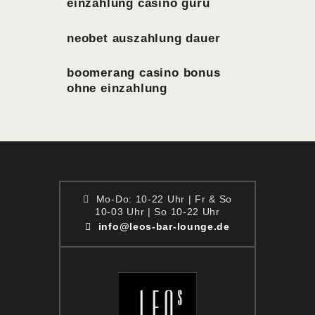
einzahlung casino guru
neobet auszahlung dauer
boomerang casino bonus
ohne einzahlung
Mo-Do: 10-22 Uhr | Fr & So
10-03 Uhr | So 10-22 Uhr
info@leos-bar-lounge.de