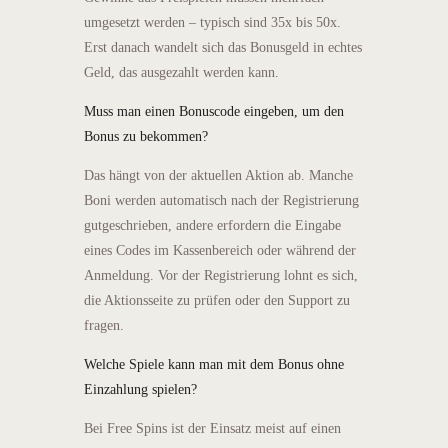
umgesetzt werden – typisch sind 35x bis 50x.
Erst danach wandelt sich das Bonusgeld in echtes
Geld, das ausgezahlt werden kann.
Muss man einen Bonuscode eingeben, um den
Bonus zu bekommen?
Das hängt von der aktuellen Aktion ab. Manche
Boni werden automatisch nach der Registrierung
gutgeschrieben, andere erfordern die Eingabe
eines Codes im Kassenbereich oder während der
Anmeldung. Vor der Registrierung lohnt es sich,
die Aktionsseite zu prüfen oder den Support zu
fragen.
Welche Spiele kann man mit dem Bonus ohne
Einzahlung spielen?
Bei Free Spins ist der Einsatz meist auf einen