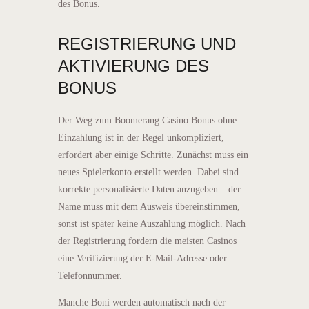
des Bonus.
REGISTRIERUNG UND
AKTIVIERUNG DES
BONUS
Der Weg zum Boomerang Casino Bonus ohne
Einzahlung ist in der Regel unkompliziert,
erfordert aber einige Schritte. Zunächst muss ein
neues Spielerkonto erstellt werden. Dabei sind
korrekte personalisierte Daten anzugeben – der
Name muss mit dem Ausweis übereinstimmen,
sonst ist später keine Auszahlung möglich. Nach
der Registrierung fordern die meisten Casinos
eine Verifizierung der E-Mail-Adresse oder
Telefonnummer.
Manche Boni werden automatisch nach der