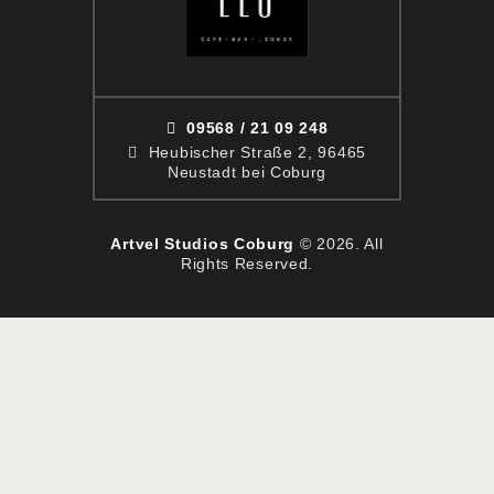
09568 / 21 09 248
Heubischer Straße 2, 96465
Neustadt bei Coburg
Artvel Studios Coburg
© 2026. All
Rights Reserved.