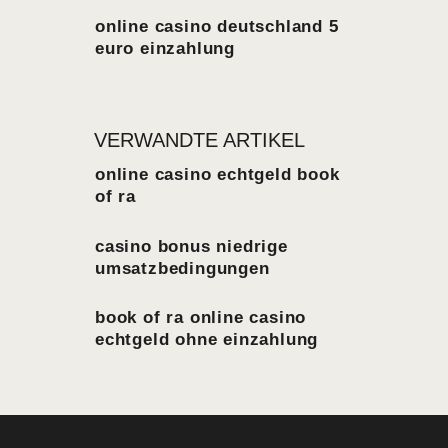
online casino deutschland 5
euro einzahlung
VERWANDTE ARTIKEL
online casino echtgeld book
of ra
casino bonus niedrige
umsatzbedingungen
book of ra online casino
echtgeld ohne einzahlung