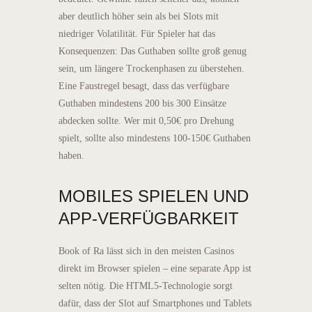
aber deutlich höher sein als bei Slots mit
niedriger Volatilität. Für Spieler hat das
Konsequenzen: Das Guthaben sollte groß genug
sein, um längere Trockenphasen zu überstehen.
Eine Faustregel besagt, dass das verfügbare
Guthaben mindestens 200 bis 300 Einsätze
abdecken sollte. Wer mit 0,50€ pro Drehung
spielt, sollte also mindestens 100-150€ Guthaben
haben.
MOBILES SPIELEN UND
APP-VERFÜGBARKEIT
Book of Ra lässt sich in den meisten Casinos
direkt im Browser spielen – eine separate App ist
selten nötig. Die HTML5-Technologie sorgt
dafür, dass der Slot auf Smartphones und Tablets