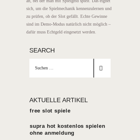
an, bei der man mit Spielgeld spielt. Das eignet
sich, um die Spielmechanik kennenzulernen und
zu prüfen, ob der Slot gefällt. Echte Gewinne
sind im Demo-Modus natürlich nicht möglich –
dafür muss Echtgeld eingesetzt werden.
SEARCH
AKTUELLE ARTIKEL
free slot spiele
supra hot kostenlos spielen
ohne anmeldung