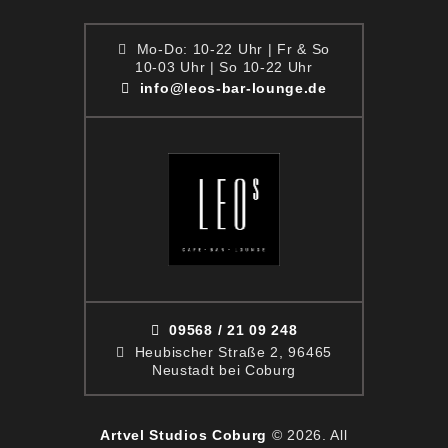
Mo-Do: 10-22 Uhr | Fr & So
10-03 Uhr | So 10-22 Uhr
info@leos-bar-lounge.de
09568 / 21 09 248
Heubischer Straße 2, 96465
Neustadt bei Coburg
Artvel Studios Coburg
© 2026. All