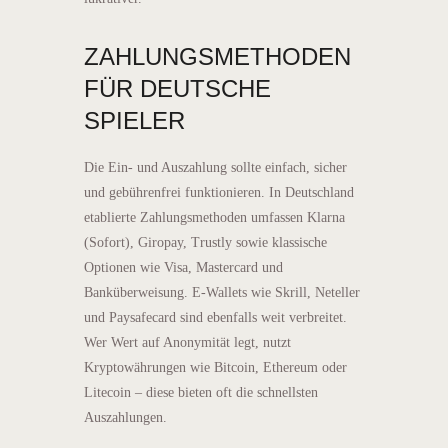
ZAHLUNGSMETHODEN
FÜR DEUTSCHE
SPIELER
Die Ein- und Auszahlung sollte einfach, sicher
und gebührenfrei funktionieren. In Deutschland
etablierte Zahlungsmethoden umfassen Klarna
(Sofort), Giropay, Trustly sowie klassische
Optionen wie Visa, Mastercard und
Banküberweisung. E-Wallets wie Skrill, Neteller
und Paysafecard sind ebenfalls weit verbreitet.
Wer Wert auf Anonymität legt, nutzt
Kryptowährungen wie Bitcoin, Ethereum oder
Litecoin – diese bieten oft die schnellsten
Auszahlungen.