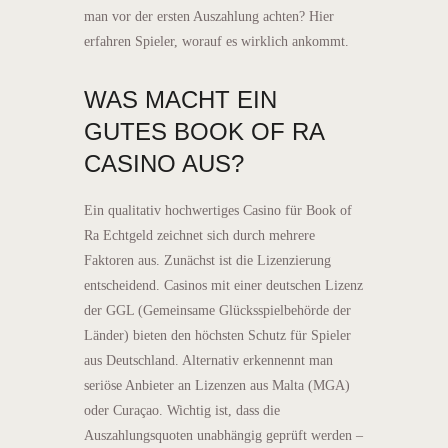
man vor der ersten Auszahlung achten? Hier
erfahren Spieler, worauf es wirklich ankommt.
WAS MACHT EIN
GUTES BOOK OF RA
CASINO AUS?
Ein qualitativ hochwertiges Casino für Book of
Ra Echtgeld zeichnet sich durch mehrere
Faktoren aus. Zunächst ist die Lizenzierung
entscheidend. Casinos mit einer deutschen Lizenz
der GGL (Gemeinsame Glücksspielbehörde der
Länder) bieten den höchsten Schutz für Spieler
aus Deutschland. Alternativ erkennennt man
seriöse Anbieter an Lizenzen aus Malta (MGA)
oder Curaçao. Wichtig ist, dass die
Auszahlungsquoten unabhängig geprüft werden –