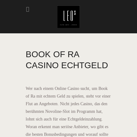
BOOK OF RA
CASINO ECHTGELD
Wer nach einem Online Casino sucht, um Book
of Ra mit echtem Geld zu spielen, steht vor einer
Flut an Angeboten. Nicht jedes Casino, das den
berühmten Novoline-Slot im Programm hat,
lohnt sich auch für eine Echtgeldeinzahlung.
Woran erkennt man seriöse Anbieter, wo gibt es
die besten Bonusbedingungen und worauf sollte