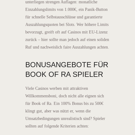
unterliegen strengen Auflagen: monatliche
Einzahlungslimits von 1.000€, ein Panik-Button
für schnelle Selbstausschlüsse und garantierte
Auszahlungsquoten bei Slots. Wer höhere Limits
bevorzugt, greift oft auf Casinos mit EU-Lizenz
zurück – hier sollte man jedoch auf einen soliden
Ruf und nachweislich faire Auszahlungen achten.
BONUSANGEBOTE FÜR
BOOK OF RA SPIELER
Viele Casinos werben mit attraktiven
Willkommensboni, doch nicht alle eignen sich
für Book of Ra. Ein 100% Bonus bis zu 500€
klingt gut, aber was nützt er, wenn die
Umsatzbedingungen unrealistisch sind? Spieler
sollten auf folgende Kriterien achten: