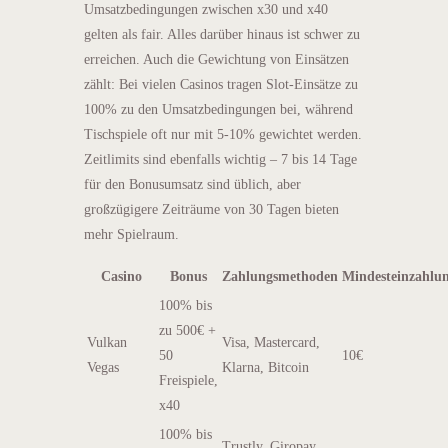
Umsatzbedingungen zwischen x30 und x40
gelten als fair. Alles darüber hinaus ist schwer zu
erreichen. Auch die Gewichtung von Einsätzen
zählt: Bei vielen Casinos tragen Slot-Einsätze zu
100% zu den Umsatzbedingungen bei, während
Tischspiele oft nur mit 5-10% gewichtet werden.
Zeitlimits sind ebenfalls wichtig – 7 bis 14 Tage
für den Bonusumsatz sind üblich, aber
großzügigere Zeiträume von 30 Tagen bieten
mehr Spielraum.
Casino
Bonus
Zahlungsmethoden
Mindesteinzahlu
100% bis
zu 500€ +
Vulkan
Visa, Mastercard,
50
10€
Vegas
Klarna, Bitcoin
Freispiele,
x40
100% bis
Trustly, Giropay,