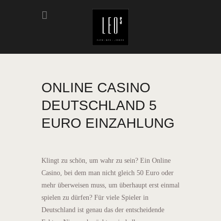
ONLINE CASINO
DEUTSCHLAND 5
EURO EINZAHLUNG
Klingt zu schön, um wahr zu sein? Ein Online
Casino, bei dem man nicht gleich 50 Euro oder
mehr überweisen muss, um überhaupt erst einmal
spielen zu dürfen? Für viele Spieler in
Deutschland ist genau das der entscheidende