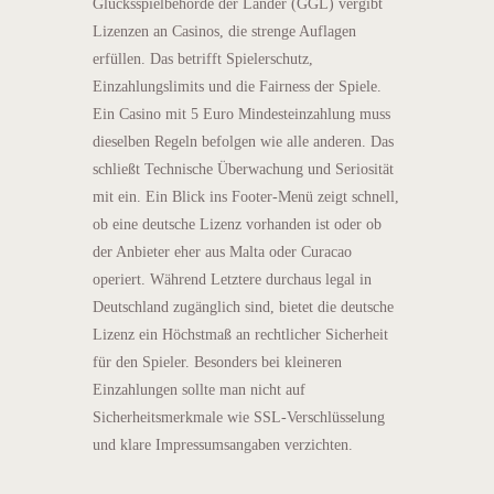
Glücksspielbehörde der Länder (GGL) vergibt
Lizenzen an Casinos, die strenge Auflagen
erfüllen. Das betrifft Spielerschutz,
Einzahlungslimits und die Fairness der Spiele.
Ein Casino mit 5 Euro Mindesteinzahlung muss
dieselben Regeln befolgen wie alle anderen. Das
schließt Technische Überwachung und Seriosität
mit ein. Ein Blick ins Footer-Menü zeigt schnell,
ob eine deutsche Lizenz vorhanden ist oder ob
der Anbieter eher aus Malta oder Curacao
operiert. Während Letztere durchaus legal in
Deutschland zugänglich sind, bietet die deutsche
Lizenz ein Höchstmaß an rechtlicher Sicherheit
für den Spieler. Besonders bei kleineren
Einzahlungen sollte man nicht auf
Sicherheitsmerkmale wie SSL-Verschlüsselung
und klare Impressumsangaben verzichten.