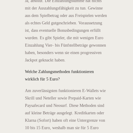
Ja, absolut. Die Einzahlungssumme hat nichts
mit der Auszahlungsfähigkeit zu tun. Gewinne
aus dem Spielbetrag oder aus Freispielen werden
als echtes Geld gutgeschrieben. Voraussetzung
ist, dass eventuelle Bonusbedingungen erfüllt
wurden. Es gibt Spieler, die mit wenigen Euro
Einzahlung Vier- bis Fünfstellbeträge gewonnen
haben, besonders wenn sie einen progressiven
Jackpot geknackt haben.
Welche Zahlungsmethoden funktionieren
wirklich für 5 Euro?
Am zuverlässigsten funktionieren E-Wallets wie
Skrill und Neteller sowie Prepaid-Karten wie
Paysafecard und Neosurf. Diese Methoden sind
auf kleine Beträge ausgelegt. Kreditkarten oder
Klarna (Sofort) haben oft eine Untergrenze von
10 bis 15 Euro, weshalb man sie für 5 Euro