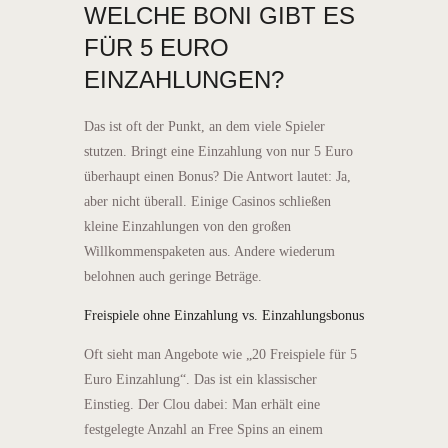
WELCHE BONI GIBT ES
FÜR 5 EURO
EINZAHLUNGEN?
Das ist oft der Punkt, an dem viele Spieler
stutzen. Bringt eine Einzahlung von nur 5 Euro
überhaupt einen Bonus? Die Antwort lautet: Ja,
aber nicht überall. Einige Casinos schließen
kleine Einzahlungen von den großen
Willkommenspaketen aus. Andere wiederum
belohnen auch geringe Beträge.
Freispiele ohne Einzahlung vs. Einzahlungsbonus
Oft sieht man Angebote wie „20 Freispiele für 5
Euro Einzahlung“. Das ist ein klassischer
Einstieg. Der Clou dabei: Man erhält eine
festgelegte Anzahl an Free Spins an einem