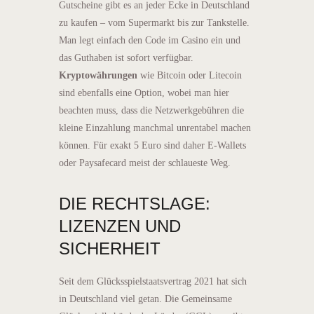
Gutscheine gibt es an jeder Ecke in Deutschland
zu kaufen – vom Supermarkt bis zur Tankstelle.
Man legt einfach den Code im Casino ein und
das Guthaben ist sofort verfügbar.
Kryptowährungen
wie Bitcoin oder Litecoin
sind ebenfalls eine Option, wobei man hier
beachten muss, dass die Netzwerkgebühren die
kleine Einzahlung manchmal unrentabel machen
können. Für exakt 5 Euro sind daher E-Wallets
oder Paysafecard meist der schlaueste Weg.
DIE RECHTSLAGE:
LIZENZEN UND
SICHERHEIT
Seit dem Glücksspielstaatsvertrag 2021 hat sich
in Deutschland viel getan. Die Gemeinsame