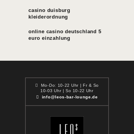
casino duisburg
kleiderordnung
online casino deutschland 5
euro einzahlung
Mo-Do: 10-22 Uhr | Fr & So
10-03 Uhr | So 10-22 Uhr
info@leos-bar-lounge.de