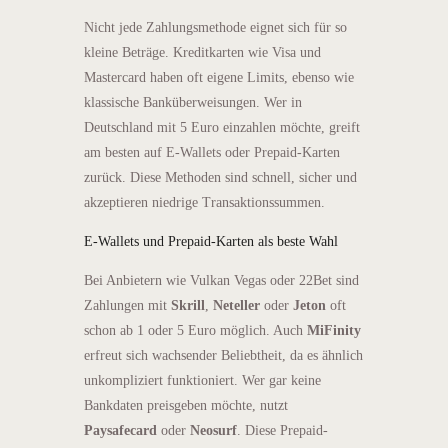
Nicht jede Zahlungsmethode eignet sich für so
kleine Beträge. Kreditkarten wie Visa und
Mastercard haben oft eigene Limits, ebenso wie
klassische Banküberweisungen. Wer in
Deutschland mit 5 Euro einzahlen möchte, greift
am besten auf E-Wallets oder Prepaid-Karten
zurück. Diese Methoden sind schnell, sicher und
akzeptieren niedrige Transaktionssummen.
E-Wallets und Prepaid-Karten als beste Wahl
Bei Anbietern wie Vulkan Vegas oder 22Bet sind
Zahlungen mit
Skrill
,
Neteller
oder
Jeton
oft
schon ab 1 oder 5 Euro möglich. Auch
MiFinity
erfreut sich wachsender Beliebtheit, da es ähnlich
unkompliziert funktioniert. Wer gar keine
Bankdaten preisgeben möchte, nutzt
Paysafecard
oder
Neosurf
. Diese Prepaid-