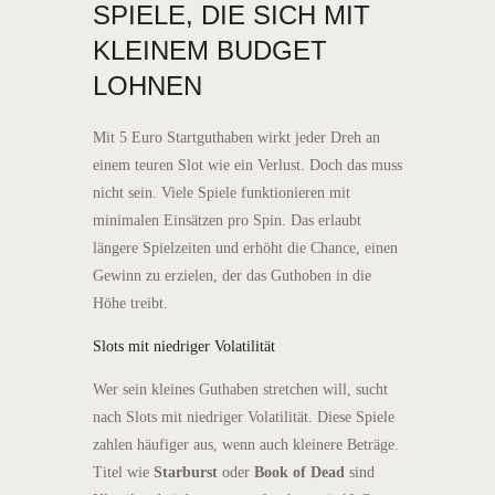
SPIELE, DIE SICH MIT
KLEINEM BUDGET
LOHNEN
Mit 5 Euro Startguthaben wirkt jeder Dreh an
einem teuren Slot wie ein Verlust. Doch das muss
nicht sein. Viele Spiele funktionieren mit
minimalen Einsätzen pro Spin. Das erlaubt
längere Spielzeiten und erhöht die Chance, einen
Gewinn zu erzielen, der das Guthoben in die
Höhe treibt.
Slots mit niedriger Volatilität
Wer sein kleines Guthaben stretchen will, sucht
nach Slots mit niedriger Volatilität. Diese Spiele
zahlen häufiger aus, wenn auch kleinere Beträge.
Titel wie
Starburst
oder
Book of Dead
sind