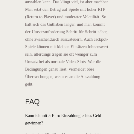
auszahlen kann. Das klingt viel, ist aber machbar.
Man setzt den Betrag auf Spiele mit hoher RTP
(Return to Player) und moderater Volatilität. So
hält sich das Guthaben länger, und man kommt
der Umsatzanforderung Schritt für Schritt näher,
ohne zwischendurch auszusteuern. Auch Jackpot-
Spiele können mit kleinen Einsätzen lohnenswert
sein, allerdings tragen sie oft weniger zum
Umsatz bei als normale Video-Slots. Wer die
Bedingungen genau liest, vermeidet böse
Überraschungen, wenn es an die Auszahlung
geht.
FAQ
Kann ich mit 5 Euro Einzahlung echtes Geld
gewinnen?