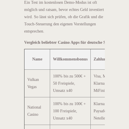
Ein Test im kostenlosen Demo-Modus ist oft
möglich und ratsam, bevor echtes Geld investiert
wird. So lässt sich prüfen, ob die Grafik und die
Touch-Steuerung den eigenen Vorstellungen
entsprechen.
Vergleich beliebter Casino Apps für deutsche Spieler
Name
Willkommensbonus
Zahlungsmethoden
100% bis zu 500€ +
Visa, Mastercard,
Vulkan
50 Freispiele,
Klarna, Trustly,
Vegas
Umsatz x40
MiFinity, Krypto
100% bis zu 100€ +
Klarna, Trustly,
National
100 Freispiele,
Paysafecard, Skrill,
Casino
Umsatz x40
Neteller