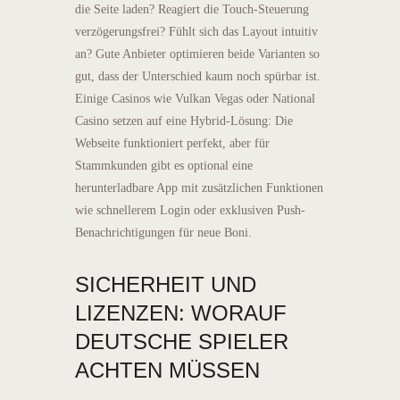
die Seite laden? Reagiert die Touch-Steuerung
verzögerungsfrei? Fühlt sich das Layout intuitiv
an? Gute Anbieter optimieren beide Varianten so
gut, dass der Unterschied kaum noch spürbar ist.
Einige Casinos wie Vulkan Vegas oder National
Casino setzen auf eine Hybrid-Lösung: Die
Webseite funktioniert perfekt, aber für
Stammkunden gibt es optional eine
herunterladbare App mit zusätzlichen Funktionen
wie schnellerem Login oder exklusiven Push-
Benachrichtigungen für neue Boni.
SICHERHEIT UND
LIZENZEN: WORAUF
DEUTSCHE SPIELER
ACHTEN MÜSSEN