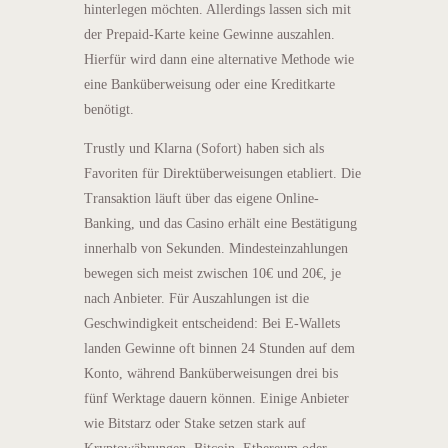
hinterlegen möchten. Allerdings lassen sich mit
der Prepaid-Karte keine Gewinne auszahlen.
Hierfür wird dann eine alternative Methode wie
eine Banküberweisung oder eine Kreditkarte
benötigt.
Trustly und Klarna (Sofort) haben sich als
Favoriten für Direktüberweisungen etabliert. Die
Transaktion läuft über das eigene Online-
Banking, und das Casino erhält eine Bestätigung
innerhalb von Sekunden. Mindesteinzahlungen
bewegen sich meist zwischen 10€ und 20€, je
nach Anbieter. Für Auszahlungen ist die
Geschwindigkeit entscheidend: Bei E-Wallets
landen Gewinne oft binnen 24 Stunden auf dem
Konto, während Banküberweisungen drei bis
fünf Werktage dauern können. Einige Anbieter
wie Bitstarz oder Stake setzen stark auf