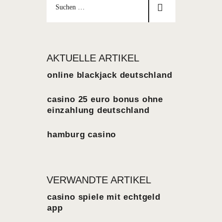
AKTUELLE ARTIKEL
online blackjack deutschland
casino 25 euro bonus ohne
einzahlung deutschland
hamburg casino
VERWANDTE ARTIKEL
casino spiele mit echtgeld
app