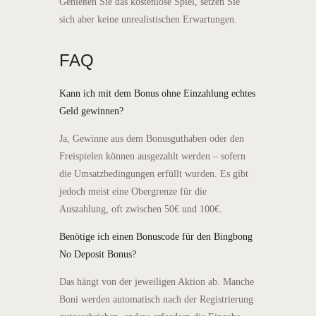
Genießen Sie das kostenlose Spiel, setzen Sie
sich aber keine unrealistischen Erwartungen.
FAQ
Kann ich mit dem Bonus ohne Einzahlung echtes
Geld gewinnen?
Ja, Gewinne aus dem Bonusguthaben oder den
Freispielen können ausgezahlt werden – sofern
die Umsatzbedingungen erfüllt wurden. Es gibt
jedoch meist eine Obergrenze für die
Auszahlung, oft zwischen 50€ und 100€.
Benötige ich einen Bonuscode für den Bingbong
No Deposit Bonus?
Das hängt von der jeweiligen Aktion ab. Manche
Boni werden automatisch nach der Registrierung