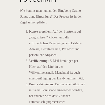
Wie kommt man nun an den Bingbong Casino
Bonus ohne Einzahlung? Der Prozess ist in der
Regel unkompliziert:
Konto erstellen:
Auf der Startseite auf
„Registrieren“ klicken und die
erforderlichen Daten eingeben: E-Mail-
Adresse, Benutzername, Passwort und
persönliche Angaben.
Verifizierung:
E-Mail bestätigen per
Klick auf den Link in der
Willkommensmail. Manchmal ist auch
eine Bestätigung der Handynummer nötig.
Bonus aktivieren:
Bei manchen Aktionen
muss ein Bonuscode eingegeben werden,
bei anderen wird das Guthaben
automatisch gutgeschrieben.