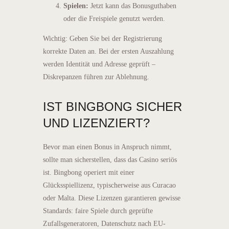
Spielen:
Jetzt kann das Bonusguthaben
oder die Freispiele genutzt werden.
Wichtig: Geben Sie bei der Registrierung
korrekte Daten an. Bei der ersten Auszahlung
werden Identität und Adresse geprüft –
Diskrepanzen führen zur Ablehnung.
IST BINGBONG SICHER
UND LIZENZIERT?
Bevor man einen Bonus in Anspruch nimmt,
sollte man sicherstellen, dass das Casino seriös
ist. Bingbong operiert mit einer
Glücksspiellizenz, typischerweise aus Curacao
oder Malta. Diese Lizenzen garantieren gewisse
Standards: faire Spiele durch geprüfte
Zufallsgeneratoren, Datenschutz nach EU-