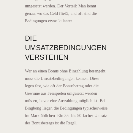
umgesetzt werden. Der Vorteil: Man kennt
genau, wo das Geld fließt, und oft sind die
Bedingungen etwas kulanter.
DIE
UMSATZBEDINGUNGEN
VERSTEHEN
Wer an einen Bonus ohne Einzahlung herangeht,
muss die Umsatzbedingungen kennen. Diese
legen fest, wie oft der Bonusbetrag oder die
Gewinne aus Freispielen umgesetzt werden
müssen, bevor eine Auszahlung möglich ist. Bei
Bingbong liegen die Bedingungen typischerweise
im Marktüblichen: Ein 35- bis 50-facher Umsatz
des Bonusbetrags ist die Regel.