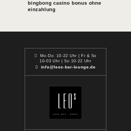
bingbong casino bonus ohne
einzahlung
Mo-Do: 10-22 Uhr | Fr & So
10-03 Uhr | So 10-22 Uhr
info@leos-bar-lounge.de