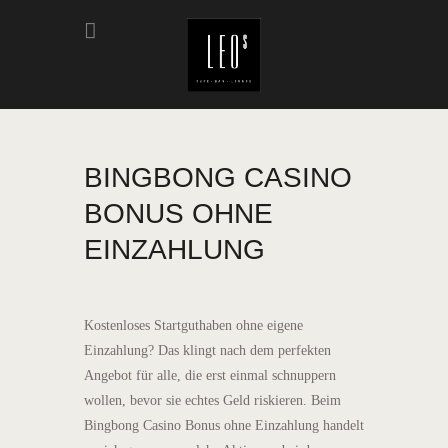
BINGBONG CASINO
BONUS OHNE
EINZAHLUNG
Kostenloses Startguthaben ohne eigene
Einzahlung? Das klingt nach dem perfekten
Angebot für alle, die erst einmal schnuppern
wollen, bevor sie echtes Geld riskieren. Beim
Bingbong Casino Bonus ohne Einzahlung handelt