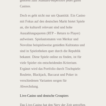
gehören zum Standard-Repertoire jedes guten
Casinos.
Doch es geht nicht nur um Quantität. Ein Casino
mit Fokus auf den deutschen Markt bietet Spiele
an, die kulturell relevant sind und hohe
Auszahlungsquoten (RTP – Return to Player)
aufweisen. Spielautomaten von Merkur und
Novoline beispielsweise genießen Kultstatus und
sind in Spielotheken quer durch die Republik
bekannt. Diese Spiele online zu finden, ist für
viele Spieler ein entscheidendes Kriterium.
Ergänzt wird das Portfolio durch Tischspiele:
Roulette, Blackjack, Baccarat und Poker in
verschiedenen Varianten sorgen für
Abwechslung.
Live-Casino und deutsche Croupiers
Das Live-Casino hat den Nerv der Zeit getroffen.