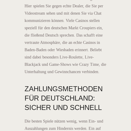
Hier spielen Sie gegen echte Dealer, die Sie per
Videostream sehen und mit denen Sie via Chat
kommunizieren können. Viele Casinos stellen
speziell für den deutschen Markt Croupiers ein,
die fließend Deutsch sprechen. Das schafft eine
vertraute Atmosphäre, die an echte Casinos in
Baden-Baden oder Wiesbaden erinnert. Beliebt
sind dabei besonders Live-Roulette, Live-
Blackjack und Game-Shows wie Crazy Time, die
Unterhaltung und Gewinnchancen verbinden.
ZAHLUNGSMETHODEN
FÜR DEUTSCHLAND:
SICHER UND SCHNELL
Die besten Spiele nützen wenig, wenn Ein- und
Auszahlungen zum Hindernis werden. Ein auf