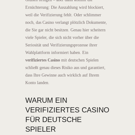
Ernüchterung: Die Auszahlung wird blockiert,
weil die Verifizierung fehlt. Oder schlimmer
noch, das Casino verlangt plötzlich Dokumente,
die Sie gar nicht besitzen. Genau hier scheitern
viele Spieler, die sich nicht vorher über die
Seriosität und Verifizierungsprozesse ihrer
Wahlplattform informiert haben. Ein
verifiziertes Casino
mit deutschen Spielen
schließt genau dieses Risiko aus und garantiert,
dass Ihre Gewinne auch wirklich auf Ihrem
Konto landen.
WARUM EIN
VERIFIZIERTES CASINO
FÜR DEUTSCHE
SPIELER