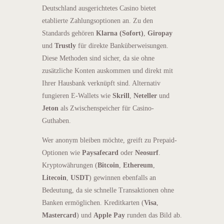
Deutschland ausgerichtetes Casino bietet
etablierte Zahlungsoptionen an. Zu den
Standards gehören
Klarna (Sofort)
,
Giropay
und
Trustly
für direkte Banküberweisungen.
Diese Methoden sind sicher, da sie ohne
zusätzliche Konten auskommen und direkt mit
Ihrer Hausbank verknüpft sind. Alternativ
fungieren E-Wallets wie
Skrill
,
Neteller
und
Jeton
als Zwischenspeicher für Casino-
Guthaben.
Wer anonym bleiben möchte, greift zu Prepaid-
Optionen wie
Paysafecard
oder
Neosurf
.
Kryptowährungen (
Bitcoin
,
Ethereum
,
Litecoin
,
USDT
) gewinnen ebenfalls an
Bedeutung, da sie schnelle Transaktionen ohne
Banken ermöglichen. Kreditkarten (
Visa
,
Mastercard
) und
Apple Pay
runden das Bild ab.