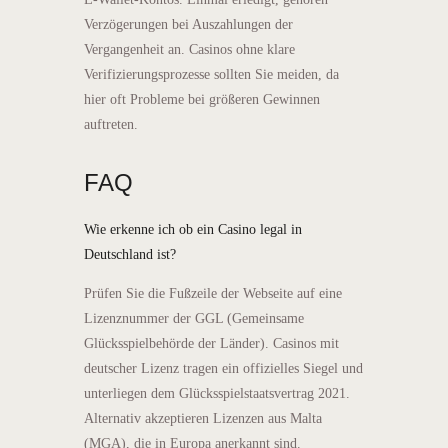
Verzögerungen bei Auszahlungen der
Vergangenheit an. Casinos ohne klare
Verifizierungsprozesse sollten Sie meiden, da
hier oft Probleme bei größeren Gewinnen
auftreten.
FAQ
Wie erkenne ich ob ein Casino legal in
Deutschland ist?
Prüfen Sie die Fußzeile der Webseite auf eine
Lizenznummer der GGL (Gemeinsame
Glücksspielbehörde der Länder). Casinos mit
deutscher Lizenz tragen ein offizielles Siegel und
unterliegen dem Glücksspielstaatsvertrag 2021.
Alternativ akzeptieren Lizenzen aus Malta
(MGA), die in Europa anerkannt sind.