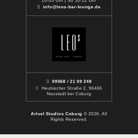
10-03 Uhr | So 10-22 Uhr
info@leos-bar-lounge.de
09568 / 21 09 248
Heubischer Straße 2, 96465
Neustadt bei Coburg
Artvel Studios Coburg
© 2026. All
Rights Reserved.