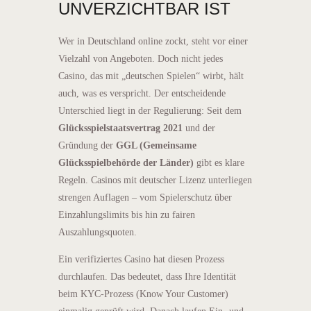
UNVERZICHTBAR IST
Wer in Deutschland online zockt, steht vor einer
Vielzahl von Angeboten. Doch nicht jedes
Casino, das mit „deutschen Spielen“ wirbt, hält
auch, was es verspricht. Der entscheidende
Unterschied liegt in der Regulierung: Seit dem
Glücksspielstaatsvertrag 2021
und der
Gründung der
GGL (Gemeinsame
Glücksspielbehörde der Länder)
gibt es klare
Regeln. Casinos mit deutscher Lizenz unterliegen
strengen Auflagen – vom Spielerschutz über
Einzahlungslimits bis hin zu fairen
Auszahlungsquoten.
Ein verifiziertes Casino hat diesen Prozess
durchlaufen. Das bedeutet, dass Ihre Identität
beim KYC-Prozess (Know Your Customer)