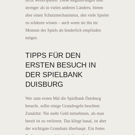
nicht weiterspielen. Diese Regulierungen sind
strenger als in vielen anderen Ländern, bieten
aber einen Schutzmechanismus, den viele Spieler
zu schätzen wissen – auch wenn sie ihn im
Moment des Spiels als hinderlich empfinden
mögen.
TIPPS FÜR DEN
ERSTEN BESUCH IN
DER SPIELBANK
DUISBURG
Wer zum ersten Mal die Spielbank Duisburg
besucht, sollte einige Grundregeln beachten.
Zunächst: Nie mehr Geld mitnehmen, als man
bereit ist zu verlieren. Das klingt banal, ist aber
der wichtigste Grundsatz überhaupt. Ein festes