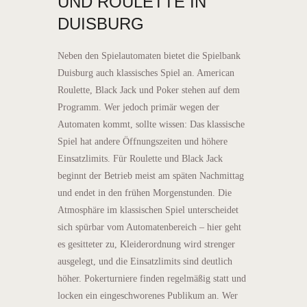
UND ROULETTE IN
DUISBURG
Neben den Spielautomaten bietet die Spielbank
Duisburg auch klassisches Spiel an. American
Roulette, Black Jack und Poker stehen auf dem
Programm. Wer jedoch primär wegen der
Automaten kommt, sollte wissen: Das klassische
Spiel hat andere Öffnungszeiten und höhere
Einsatzlimits. Für Roulette und Black Jack
beginnt der Betrieb meist am späten Nachmittag
und endet in den frühen Morgenstunden. Die
Atmosphäre im klassischen Spiel unterscheidet
sich spürbar vom Automatenbereich – hier geht
es gesitteter zu, Kleiderordnung wird strenger
ausgelegt, und die Einsatzlimits sind deutlich
höher. Pokerturniere finden regelmäßig statt und
locken ein eingeschworenes Publikum an. Wer