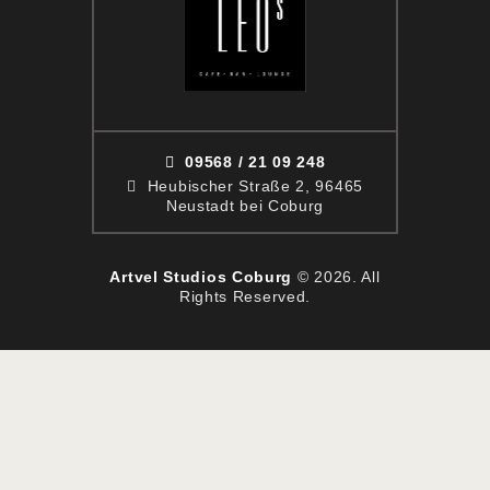
09568 / 21 09 248
Heubischer Straße 2, 96465
Neustadt bei Coburg
Artvel Studios Coburg
© 2026. All
Rights Reserved.