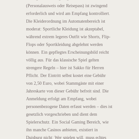
(Personalausweis oder Reisepass) ist zwingend
erforderlich und wird am Empfang kontrolliert.
Die Kleiderordnung im Automatenbereich ist
moderat: Sportliche Kleidung ist akzeptabel,
während extrem legeres Outfit wie Shorts, Flip-
Flops oder Sportkleidung abgelehnt werden
können. Ein gepflegtes Erscheinungsbild reicht
völlig aus. Für das klassische Spiel gelten
strengere Regeln – hier ist Sakko für Herren
Pflicht. Der Eintritt selbst kostet eine Gebühr
von 2,50 Euro, wobei Stammgäste mit einer
Jahreskarte von dieser Gebühr befreit sind. Die
Anmeldung erfolgt am Empfang, wobei
personenbezogene Daten erfasst werden – dies ist
gesetzlich vorgeschrieben und dient dem
Spielerschutz. Ein Social Gaming Bereich, wie
ihn manche Casinos anbieten, existiert in
Duisburg nicht: Wer spielen will, muss echtes