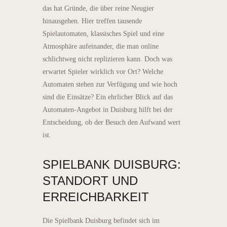
das hat Gründe, die über reine Neugier
hinausgehen. Hier treffen tausende
Spielautomaten, klassisches Spiel und eine
Atmosphäre aufeinander, die man online
schlichtweg nicht replizieren kann. Doch was
erwartet Spieler wirklich vor Ort? Welche
Automaten stehen zur Verfügung und wie hoch
sind die Einsätze? Ein ehrlicher Blick auf das
Automaten-Angebot in Duisburg hilft bei der
Entscheidung, ob der Besuch den Aufwand wert
ist.
SPIELBANK DUISBURG:
STANDORT UND
ERREICHBARKEIT
Die Spielbank Duisburg befindet sich im