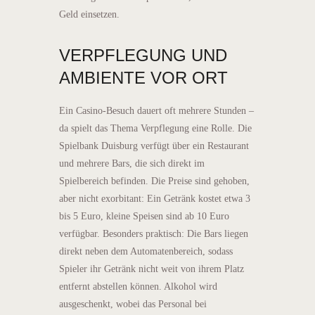
Geld einsetzen.
VERPFLEGUNG UND
AMBIENTE VOR ORT
Ein Casino-Besuch dauert oft mehrere Stunden –
da spielt das Thema Verpflegung eine Rolle. Die
Spielbank Duisburg verfügt über ein Restaurant
und mehrere Bars, die sich direkt im
Spielbereich befinden. Die Preise sind gehoben,
aber nicht exorbitant: Ein Getränk kostet etwa 3
bis 5 Euro, kleine Speisen sind ab 10 Euro
verfügbar. Besonders praktisch: Die Bars liegen
direkt neben dem Automatenbereich, sodass
Spieler ihr Getränk nicht weit von ihrem Platz
entfernt abstellen können. Alkohol wird
ausgeschenkt, wobei das Personal bei