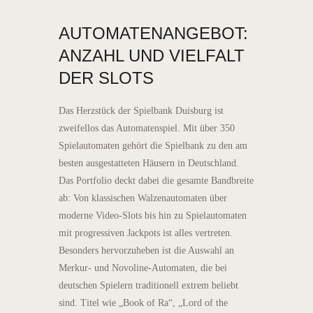
AUTOMATENANGEBOT:
ANZAHL UND VIELFALT
DER SLOTS
Das Herzstück der Spielbank Duisburg ist
zweifellos das Automatenspiel. Mit über 350
Spielautomaten gehört die Spielbank zu den am
besten ausgestatteten Häusern in Deutschland.
Das Portfolio deckt dabei die gesamte Bandbreite
ab: Von klassischen Walzenautomaten über
moderne Video-Slots bis hin zu Spielautomaten
mit progressiven Jackpots ist alles vertreten.
Besonders hervorzuheben ist die Auswahl an
Merkur- und Novoline-Automaten, die bei
deutschen Spielern traditionell extrem beliebt
sind. Titel wie „Book of Ra“, „Lord of the