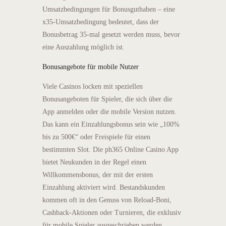
Umsatzbedingungen für Bonusguthaben – eine
x35-Umsatzbedingung bedeutet, dass der
Bonusbetrag 35-mal gesetzt werden muss, bevor
eine Auszahlung möglich ist.
Bonusangebote für mobile Nutzer
Viele Casinos locken mit speziellen
Bonusangeboten für Spieler, die sich über die
App anmelden oder die mobile Version nutzen.
Das kann ein Einzahlungsbonus sein wie „100%
bis zu 500€“ oder Freispiele für einen
bestimmten Slot. Die ph365 Online Casino App
bietet Neukunden in der Regel einen
Willkommensbonus, der mit der ersten
Einzahlung aktiviert wird. Bestandskunden
kommen oft in den Genuss von Reload-Boni,
Cashback-Aktionen oder Turnieren, die exklusiv
für mobile Spieler ausgeschrieben werden.