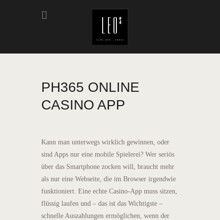
PH365 ONLINE
CASINO APP
Kann man unterwegs wirklich gewinnen, oder
sind Apps nur eine mobile Spielerei? Wer seriös
über das Smartphone zocken will, braucht mehr
als nur eine Webseite, die im Browser irgendwie
funktioniert. Eine echte Casino-App muss sitzen,
flüssig laufen und – das ist das Wichtigste –
schnelle Auszahlungen ermöglichen, wenn der