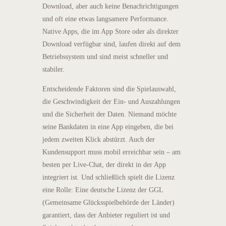
Download, aber auch keine Benachrichtigungen
und oft eine etwas langsamere Performance.
Native Apps, die im App Store oder als direkter
Download verfügbar sind, laufen direkt auf dem
Betriebssystem und sind meist schneller und
stabiler.
Entscheidende Faktoren sind die Spielauswahl,
die Geschwindigkeit der Ein- und Auszahlungen
und die Sicherheit der Daten. Niemand möchte
seine Bankdaten in eine App eingeben, die bei
jedem zweiten Klick abstürzt. Auch der
Kundensupport muss mobil erreichbar sein – am
besten per Live-Chat, der direkt in der App
integriert ist. Und schließlich spielt die Lizenz
eine Rolle: Eine deutsche Lizenz der GGL
(Gemeinsame Glücksspielbehörde der Länder)
garantiert, dass der Anbieter reguliert ist und