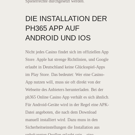
Spielerrechte durchgesetzt werden.
DIE INSTALLATION DER
PH365 APP AUF
ANDROID UND IOS
Nicht jedes Casino findet sich im offiziellen App
Store. Apple hat strenge Richtlinien, und Google
erlaubt in Deutschland keine Glücksspiel-Apps
im Play Store. Das bedeutet: Wer eine Casino-
App nutzen will, muss sie oft direkt von der
Webseite des Anbieters herunterladen. Bei der
ph365 Online Casino App verhält es sich ähnlich.
Für Android-Geräte wird in der Regel eine APK-
Datei angeboten, die nach dem Download
manuell installiert wird. Dazu muss in den
Sicherheitseinstellungen die Installation aus
unbekannten Quellen erlaubt sein – eine