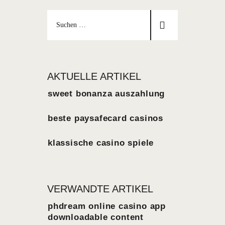
AKTUELLE ARTIKEL
sweet bonanza auszahlung
beste paysafecard casinos
klassische casino spiele
VERWANDTE ARTIKEL
phdream online casino app
downloadable content