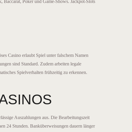
ack, Baccarat, Poker und Game-Shows. Jackpot-Slots
iöses Casino erlaubt Spiel unter falschem Namen
kungen sind Standard. Zudem arbeiten legale
isches Spielverhalten frühzeitig zu erkennen.
ASINOS
lässige Auszahlungen aus. Die Bearbeitungszeit
binnen 24 Stunden. Banküberweisungen dauern länger