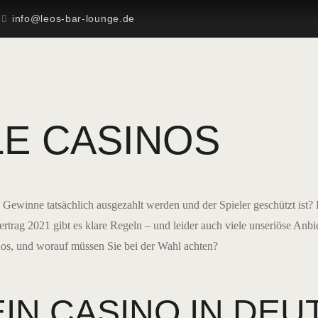
info@leos-bar-lounge.de
LE CASINOS
e Gewinne tatsächlich ausgezahlt werden und der Spieler geschützt ist?
trag 2021 gibt es klare Regeln – und leider auch viele unseriöse Anbiet
nos, und worauf müssen Sie bei der Wahl achten?
IN CASINO IN DE