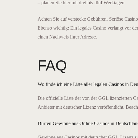
– planen Sie hier mit drei bis fünf Werktagen.
Achten Sie auf verstecke Gebühren. Seriöse Casin
Ebenso wichtig: Ein legales Casino verlangt vor de
einen Nachweis Ihrer Adresse.
FAQ
Wo finde ich eine Liste aller legalen Casinos in De
Die offizielle Liste der von der GGL lizenzierten 
Anbieter mit deutscher Lizenz veröffentlicht. Beach
Dürfen Gewinne aus Online Casinos in Deutschland
Gewinne aus Casinos mit deutscher GGL-Lizenz sind 