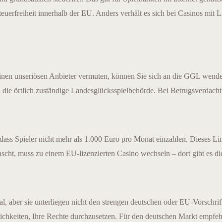
Steuerfreiheit innerhalb der EU. Anders verhält es sich bei Casinos m
nen unseriösen Anbieter vermuten, können Sie sich an die GGL wenden.
die örtlich zuständige Landesglücksspielbehörde. Bei Betrugsverdacht 
 dass Spieler nicht mehr als 1.000 Euro pro Monat einzahlen. Dieses Li
ht, muss zu einem EU-lizenzierten Casino wechseln – dort gibt es di
al, aber sie unterliegen nicht den strengen deutschen oder EU-Vorschrift
ichkeiten, Ihre Rechte durchzusetzen. Für den deutschen Markt empfe