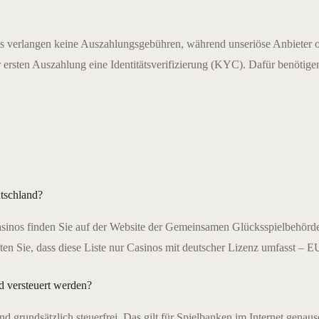
os verlangen keine Auszahlungsgebühren, während unseriöse Anbieter o
r ersten Auszahlung eine Identitätsverifizierung (KYC). Dafür benötig
utschland?
Casinos finden Sie auf der Website der Gemeinsamen Glücksspielbehörde
ten Sie, dass diese Liste nur Casinos mit deutscher Lizenz umfasst – EU
 versteuert werden?
grundsätzlich steuerfrei. Das gilt für Spielbanken im Internet genauso