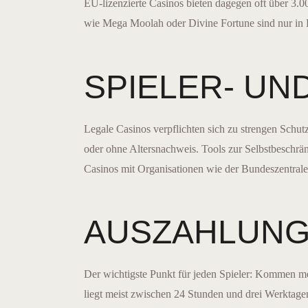
EU-lizenzierte Casinos bieten dagegen oft über 3.0
wie Mega Moolah oder Divine Fortune sind nur in E
SPIELER- U
Legale Casinos verpflichten sich zu strengen Schut
oder ohne Altersnachweis. Tools zur Selbstbeschrän
Casinos mit Organisationen wie der Bundeszentrale
AUSZAHLUNG
Der wichtigste Punkt für jeden Spieler: Kommen me
liegt meist zwischen 24 Stunden und drei Werktage