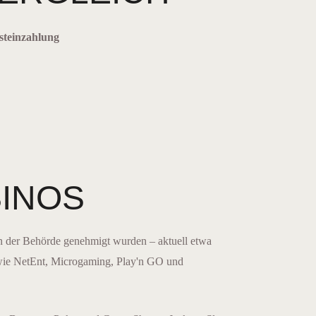
steinzahlung
SINOS
von der Behörde genehmigt wurden – aktuell etwa
n wie NetEnt, Microgaming, Play'n GO und