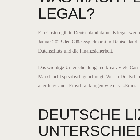
LEGAL?
Ein Casino gilt in Deutschland dann als legal, wen
Januar 2023 den Glücksspielmarkt in Deutschland un
Datenschutz und die Finanzsicherheit.
Das wichtige Unterscheidungsmerkmal: Viele Casino
Markt nicht spezifisch genehmigt. Wer in Deutschla
allerdings auch Einschränkungen wie das 1-Euro-Li
DEUTSCHE LIZ
UNTERSCHIE