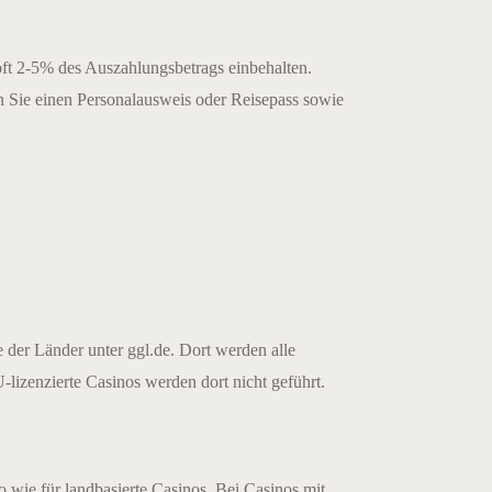
ft 2-5% des Auszahlungsbetrags einbehalten.
en Sie einen Personalausweis oder Reisepass sowie
 der Länder unter ggl.de. Dort werden alle
-lizenzierte Casinos werden dort nicht geführt.
 wie für landbasierte Casinos. Bei Casinos mit