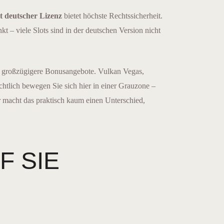
t deutscher Lizenz
bietet höchste Rechtssicherheit.
t – viele Slots sind in der deutschen Version nicht
oft großzügigere Bonusangebote. Vulkan Vegas,
htlich bewegen Sie sich hier in einer Grauzone –
er macht das praktisch kaum einen Unterschied,
F SIE