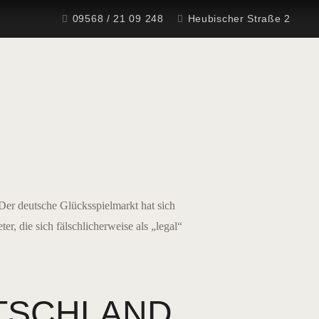
09568 / 21 09 248
Heubischer Straße 2
 Der deutsche Glücksspielmarkt hat sich
er, die sich fälschlicherweise als „legal“
UTSCHLAND