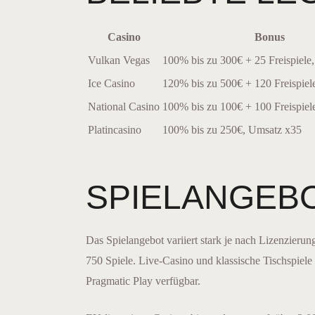
Casino
Bonus
Vulkan Vegas
100% bis zu 300€ + 25 Freispiele
Ice Casino
120% bis zu 500€ + 120 Freispiel
National Casino
100% bis zu 100€ + 100 Freispiel
Platincasino
100% bis zu 250€, Umsatz x35
SPIELANGEBO
Das Spielangebot variiert stark je nach Lizenzieru
750 Spiele. Live-Casino und klassische Tischspiel
Pragmatic Play verfügbar.