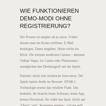
WIE FUNKTIONIEREN
DEMO-MODI OHNE
REGISTRIERUNG?
Der Prozess ist simpler als je zuvor. Früher
musste man ein Konto eröffnen, E-Mail
bestätigen, Daten eingeben. Heute reicht ein
Klick. Die meisten modernen Casinos – darunter
Vulkan Vegas, Ice Casino oder Platincasino –
ermöglichen den Direktzugriff auf die Spiele.
Dahinter steckt eine technische Innovation: Die
Spiele laufen direkt im Browser. HTML5-
Technologie ersetzt das veraltete Flash. Das
bedeutet, ihr braucht keine Software, keine App,
keinen Download. Ihr wählt das Spiel, klickt auf
"Demo" oder "Kostenlos spielen", und los geht