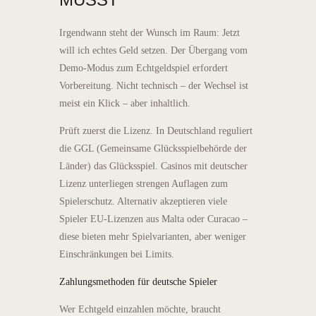
Irgendwann steht der Wunsch im Raum: Jetzt
will ich echtes Geld setzen. Der Übergang vom
Demo-Modus zum Echtgeldspiel erfordert
Vorbereitung. Nicht technisch – der Wechsel ist
meist ein Klick – aber inhaltlich.
Prüft zuerst die Lizenz. In Deutschland reguliert
die GGL (Gemeinsame Glücksspielbehörde der
Länder) das Glücksspiel. Casinos mit deutscher
Lizenz unterliegen strengen Auflagen zum
Spielerschutz. Alternativ akzeptieren viele
Spieler EU-Lizenzen aus Malta oder Curacao –
diese bieten mehr Spielvarianten, aber weniger
Einschränkungen bei Limits.
Zahlungsmethoden für deutsche Spieler
Wer Echtgeld einzahlen möchte, braucht