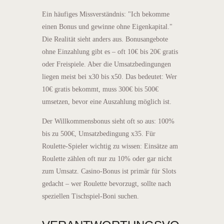
Ein häufiges Missverständnis: "Ich bekomme
einen Bonus und gewinne ohne Eigenkapital."
Die Realität sieht anders aus. Bonusangebote
ohne Einzahlung gibt es – oft 10€ bis 20€ gratis
oder Freispiele. Aber die Umsatzbedingungen
liegen meist bei x30 bis x50. Das bedeutet: Wer
10€ gratis bekommt, muss 300€ bis 500€
umsetzen, bevor eine Auszahlung möglich ist.
Der Willkommensbonus sieht oft so aus: 100%
bis zu 500€, Umsatzbedingung x35. Für
Roulette-Spieler wichtig zu wissen: Einsätze am
Roulette zählen oft nur zu 10% oder gar nicht
zum Umsatz. Casino-Bonus ist primär für Slots
gedacht – wer Roulette bevorzugt, sollte nach
speziellen Tischspiel-Boni suchen.