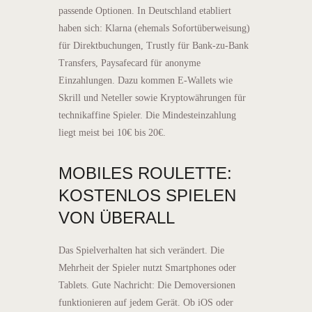
passende Optionen. In Deutschland etabliert
haben sich: Klarna (ehemals Sofortüberweisung)
für Direktbuchungen, Trustly für Bank-zu-Bank
Transfers, Paysafecard für anonyme
Einzahlungen. Dazu kommen E-Wallets wie
Skrill und Neteller sowie Kryptowährungen für
technikaffine Spieler. Die Mindesteinzahlung
liegt meist bei 10€ bis 20€.
MOBILES ROULETTE:
KOSTENLOS SPIELEN
VON ÜBERALL
Das Spielverhalten hat sich verändert. Die
Mehrheit der Spieler nutzt Smartphones oder
Tablets. Gute Nachricht: Die Demoversionen
funktionieren auf jedem Gerät. Ob iOS oder