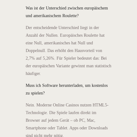
Was ist der Unterschied zwischen europäischem
und amerikanischem Roulette?
Der entscheidende Unterschied liegt in der
Anzahl der Nullen. Europäisches Roulette hat
eine Null, amerikanisches hat Null und
Doppelnull. Das erhöht den Hausvorteil von
2,7% auf 5,26%. Für Spieler bedeutet das: Bei
der europäischen Variante gewinnt man statistisch
häufiger.
Muss ich Software herunterladen, um kostenlos
zu spielen?
Nein. Moderne Online Casinos nutzen HTML5-
Technologie. Die Spiele laufen direkt im
Browser auf jedem Gerät – ob PC, Mac,
Smartphone oder Tablet. Apps oder Downloads
sind nicht mehr nötig.