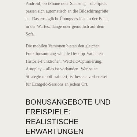
Android, ob iPhone oder Samsung – die Spiele
passen sich automatisch an die Bildschirmgröße
an. Das ermöglicht Übungssessions in der Bahn,
in der Warteschlange oder gemütlich auf dem
Sofa.
Die mobilen Versionen bieten den gleichen
Funktionsumfang wie die Desktop-Varianten.
Historie-Funktionen, Wettfeld-Optimierung,
Autoplay – alles ist vorhanden. Wer seine
Strategie mobil trainiert, ist bestens vorbereitet
für Echtgeld-Sessions an jedem Ort.
BONUSANGEBOTE UND
FREISPIELE:
REALISTISCHE
ERWARTUNGEN