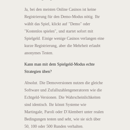
Ja, bei den meisten Online Casinos ist keine
Registrierung für den Demo-Modus nötig. Ihr
wählt das Spiel, klickt auf "Demo" oder
"Kostenlos spielen", und startet sofort mit
Spielgeld. Einige wenige Casinos verlangen eine
kurze Registrierung, aber die Mehrheit erlaubt
anonymes Testen.
Kann man mit dem Spielgeld-Modus echte
Strategien üben?
Absolut. Die Demoversionen nutzen die gleiche
Software und Zufallszahlengeneratoren wie die
Echtgeld-Versionen. Die Wahrscheinlichkeiten
sind identisch. Ihr könnt Systeme wie
Martingale, Paroli oder D'Alembert unter realen
Bedingungen testen und seht, wie sie sich über
50, 100 oder 500 Runden verhalten.