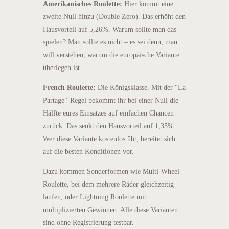
Amerikanisches Roulette:
Hier kommt eine
zweite Null hinzu (Double Zero). Das erhöht den
Hausvorteil auf 5,26%. Warum sollte man das
spielen? Man sollte es nicht – es sei denn, man
will verstehen, warum die europäische Variante
überlegen ist.
French Roulette:
Die Königsklasse. Mit der "La
Partage"-Regel bekommt ihr bei einer Null die
Hälfte eures Einsatzes auf einfachen Chancen
zurück. Das senkt den Hausvorteil auf 1,35%.
Wer diese Variante kostenlos übt, bereitet sich
auf die besten Konditionen vor.
Dazu kommen Sonderformen wie Multi-Wheel
Roulette, bei dem mehrere Räder gleichzeitig
laufen, oder Lightning Roulette mit
multiplizierten Gewinnen. Alle diese Varianten
sind ohne Registrierung testbar.