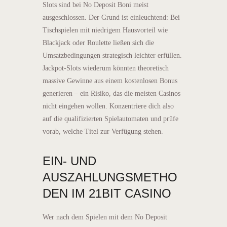
Slots sind bei No Deposit Boni meist
ausgeschlossen. Der Grund ist einleuchtend: Bei
Tischspielen mit niedrigem Hausvorteil wie
Blackjack oder Roulette ließen sich die
Umsatzbedingungen strategisch leichter erfüllen.
Jackpot-Slots wiederum könnten theoretisch
massive Gewinne aus einem kostenlosen Bonus
generieren – ein Risiko, das die meisten Casinos
nicht eingehen wollen. Konzentriere dich also
auf die qualifizierten Spielautomaten und prüfe
vorab, welche Titel zur Verfügung stehen.
EIN- UND
AUSZAHLUNGSMETHO
DEN IM 21BIT CASINO
Wer nach dem Spielen mit dem No Deposit