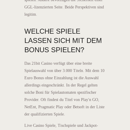
GGL-lizenzierten Seite. Beide Perspektiven sind
legitim.
WELCHE SPIELE
LASSEN SICH MIT DEM
BONUS SPIELEN?
Das 21bit Casino verfügt über eine breite
Spielauswahl von über 3.000 Titeln. Mit dem 10
Euro Bonus ohne Einzahlung ist die Auswahl
allerdings eingeschränkt. In der Regel gelten
solche Boni für Spielautomaten spezifischer
Provider. Oft findest du Titel von Play'n GO,
NetEnt, Pragmatic Play oder Betsoft in der Liste
der qualifizierten Spiele.
Live Casino Spiele, Tischspiele und Jackpot-