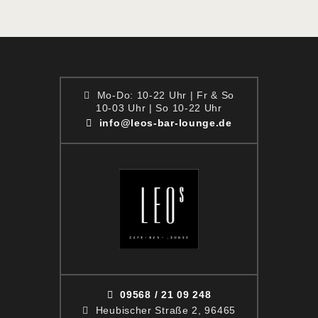
Mo-Do: 10-22 Uhr | Fr & So
10-03 Uhr | So 10-22 Uhr
info@leos-bar-lounge.de
09568 / 21 09 248
Heubischer Straße 2, 96465