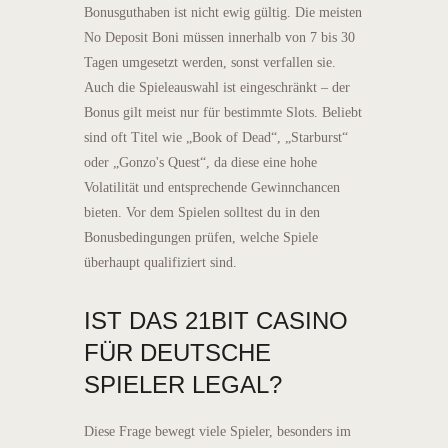
Bonusguthaben ist nicht ewig gültig. Die meisten
No Deposit Boni müssen innerhalb von 7 bis 30
Tagen umgesetzt werden, sonst verfallen sie.
Auch die Spieleauswahl ist eingeschränkt – der
Bonus gilt meist nur für bestimmte Slots. Beliebt
sind oft Titel wie „Book of Dead“, „Starburst“
oder „Gonzo's Quest“, da diese eine hohe
Volatilität und entsprechende Gewinnchancen
bieten. Vor dem Spielen solltest du in den
Bonusbedingungen prüfen, welche Spiele
überhaupt qualifiziert sind.
IST DAS 21BIT CASINO
FÜR DEUTSCHE
SPIELER LEGAL?
Diese Frage bewegt viele Spieler, besonders im