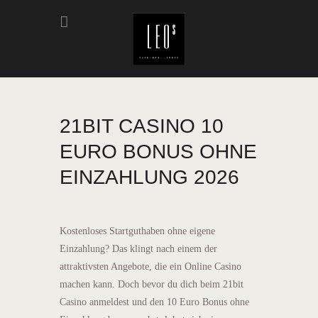
21BIT CASINO 10
EURO BONUS OHNE
EINZAHLUNG 2026
Kostenloses Startguthaben ohne eigene
Einzahlung? Das klingt nach einem der
attraktivsten Angebote, die ein Online Casino
machen kann. Doch bevor du dich beim 21bit
Casino anmeldest und den 10 Euro Bonus ohne