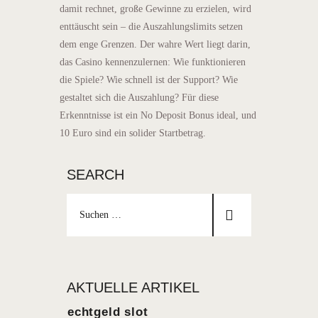
damit rechnet, große Gewinne zu erzielen, wird
enttäuscht sein – die Auszahlungslimits setzen
dem enge Grenzen. Der wahre Wert liegt darin,
das Casino kennenzulernen: Wie funktionieren
die Spiele? Wie schnell ist der Support? Wie
gestaltet sich die Auszahlung? Für diese
Erkenntnisse ist ein No Deposit Bonus ideal, und
10 Euro sind ein solider Startbetrag.
SEARCH
AKTUELLE ARTIKEL
echtgeld slot