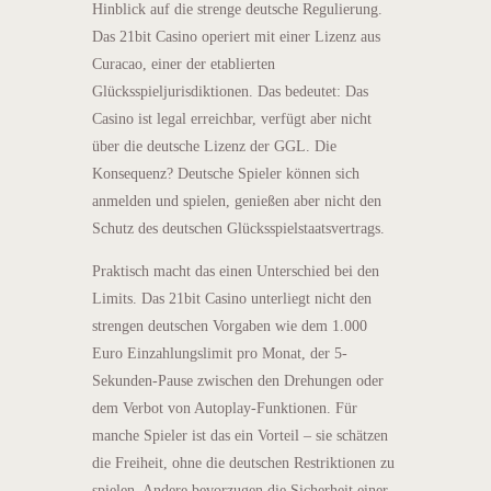
Hinblick auf die strenge deutsche Regulierung.
Das 21bit Casino operiert mit einer Lizenz aus
Curacao, einer der etablierten
Glücksspieljurisdiktionen. Das bedeutet: Das
Casino ist legal erreichbar, verfügt aber nicht
über die deutsche Lizenz der GGL. Die
Konsequenz? Deutsche Spieler können sich
anmelden und spielen, genießen aber nicht den
Schutz des deutschen Glücksspielstaatsvertrags.
Praktisch macht das einen Unterschied bei den
Limits. Das 21bit Casino unterliegt nicht den
strengen deutschen Vorgaben wie dem 1.000
Euro Einzahlungslimit pro Monat, der 5-
Sekunden-Pause zwischen den Drehungen oder
dem Verbot von Autoplay-Funktionen. Für
manche Spieler ist das ein Vorteil – sie schätzen
die Freiheit, ohne die deutschen Restriktionen zu
spielen. Andere bevorzugen die Sicherheit einer