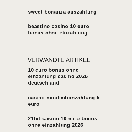
sweet bonanza auszahlung
beastino casino 10 euro
bonus ohne einzahlung
VERWANDTE ARTIKEL
10 euro bonus ohne
einzahlung casino 2026
deutschland
casino mindesteinzahlung 5
euro
21bit casino 10 euro bonus
ohne einzahlung 2026