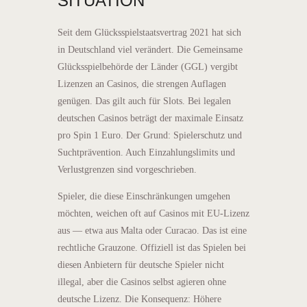
SITUATION
Seit dem Glücksspielstaatsvertrag 2021 hat sich
in Deutschland viel verändert. Die Gemeinsame
Glücksspielbehörde der Länder (GGL) vergibt
Lizenzen an Casinos, die strengen Auflagen
genügen. Das gilt auch für Slots. Bei legalen
deutschen Casinos beträgt der maximale Einsatz
pro Spin 1 Euro. Der Grund: Spielerschutz und
Suchtprävention. Auch Einzahlungslimits und
Verlustgrenzen sind vorgeschrieben.
Spieler, die diese Einschränkungen umgehen
möchten, weichen oft auf Casinos mit EU-Lizenz
aus — etwa aus Malta oder Curacao. Das ist eine
rechtliche Grauzone. Offiziell ist das Spielen bei
diesen Anbietern für deutsche Spieler nicht
illegal, aber die Casinos selbst agieren ohne
deutsche Lizenz. Die Konsequenz: Höhere