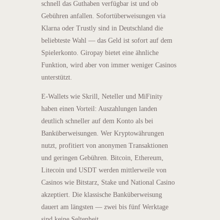
schnell das Guthaben verfügbar ist und ob
Gebühren anfallen. Sofortüberweisungen via
Klarna oder Trustly sind in Deutschland die
beliebteste Wahl — das Geld ist sofort auf dem
Spielerkonto. Giropay bietet eine ähnliche
Funktion, wird aber von immer weniger Casinos
unterstützt.
E-Wallets wie Skrill, Neteller und MiFinity
haben einen Vorteil: Auszahlungen landen
deutlich schneller auf dem Konto als bei
Banküberweisungen. Wer Kryptowährungen
nutzt, profitiert von anonymen Transaktionen
und geringen Gebühren. Bitcoin, Ethereum,
Litecoin und USDT werden mittlerweile von
Casinos wie Bitstarz, Stake und National Casino
akzeptiert. Die klassische Banküberweisung
dauert am längsten — zwei bis fünf Werktage
sind keine Seltenheit.