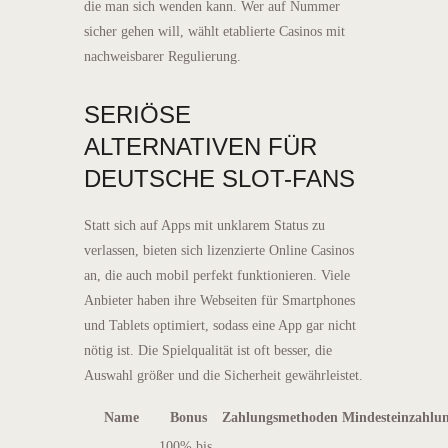
die man sich wenden kann. Wer auf Nummer
sicher gehen will, wählt etablierte Casinos mit
nachweisbarer Regulierung.
SERIÖSE
ALTERNATIVEN FÜR
DEUTSCHE SLOT-FANS
Statt sich auf Apps mit unklarem Status zu
verlassen, bieten sich lizenzierte Online Casinos
an, die auch mobil perfekt funktionieren. Viele
Anbieter haben ihre Webseiten für Smartphones
und Tablets optimiert, sodass eine App gar nicht
nötig ist. Die Spielqualität ist oft besser, die
Auswahl größer und die Sicherheit gewährleistet.
Name
Bonus
Zahlungsmethoden
Mindesteinzahlu
100% bis