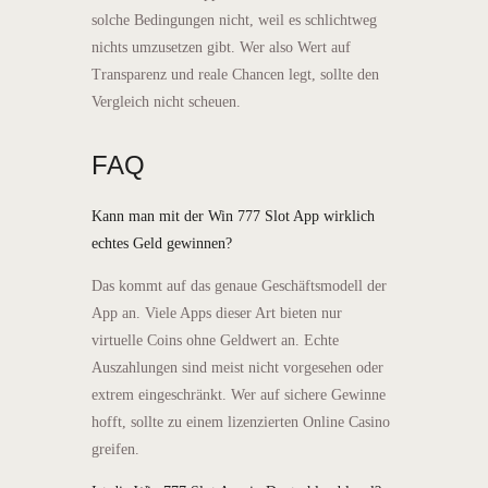
solche Bedingungen nicht, weil es schlichtweg
nichts umzusetzen gibt. Wer also Wert auf
Transparenz und reale Chancen legt, sollte den
Vergleich nicht scheuen.
FAQ
Kann man mit der Win 777 Slot App wirklich
echtes Geld gewinnen?
Das kommt auf das genaue Geschäftsmodell der
App an. Viele Apps dieser Art bieten nur
virtuelle Coins ohne Geldwert an. Echte
Auszahlungen sind meist nicht vorgesehen oder
extrem eingeschränkt. Wer auf sichere Gewinne
hofft, sollte zu einem lizenzierten Online Casino
greifen.