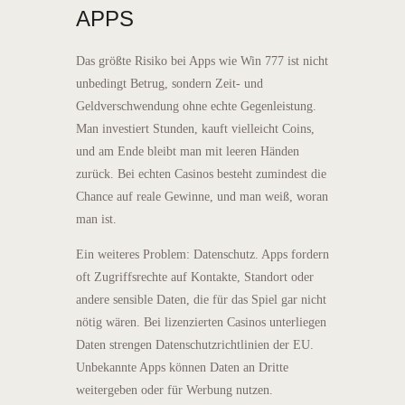
APPS
Das größte Risiko bei Apps wie Win 777 ist nicht
unbedingt Betrug, sondern Zeit- und
Geldverschwendung ohne echte Gegenleistung.
Man investiert Stunden, kauft vielleicht Coins,
und am Ende bleibt man mit leeren Händen
zurück. Bei echten Casinos besteht zumindest die
Chance auf reale Gewinne, und man weiß, woran
man ist.
Ein weiteres Problem: Datenschutz. Apps fordern
oft Zugriffsrechte auf Kontakte, Standort oder
andere sensible Daten, die für das Spiel gar nicht
nötig wären. Bei lizenzierten Casinos unterliegen
Daten strengen Datenschutzrichtlinien der EU.
Unbekannte Apps können Daten an Dritte
weitergeben oder für Werbung nutzen.