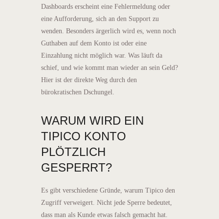
Dashboards erscheint eine Fehlermeldung oder
eine Aufforderung, sich an den Support zu
wenden. Besonders ärgerlich wird es, wenn noch
Guthaben auf dem Konto ist oder eine
Einzahlung nicht möglich war. Was läuft da
schief, und wie kommt man wieder an sein Geld?
Hier ist der direkte Weg durch den
bürokratischen Dschungel.
WARUM WIRD EIN
TIPICO KONTO
PLÖTZLICH
GESPERRT?
Es gibt verschiedene Gründe, warum Tipico den
Zugriff verweigert. Nicht jede Sperre bedeutet,
dass man als Kunde etwas falsch gemacht hat.