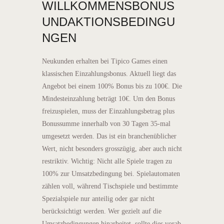
WILLKOMMENSBONUS
UNDAKTIONSBEDINGU
NGEN
Neukunden erhalten bei Tipico Games einen
klassischen Einzahlungsbonus. Aktuell liegt das
Angebot bei einem 100% Bonus bis zu 100€. Die
Mindesteinzahlung beträgt 10€. Um den Bonus
freizuspielen, muss der Einzahlungsbetrag plus
Bonussumme innerhalb von 30 Tagen 35-mal
umgesetzt werden. Das ist ein branchenüblicher
Wert, nicht besonders grosszügig, aber auch nicht
restriktiv. Wichtig: Nicht alle Spiele tragen zu
100% zur Umsatzbedingung bei. Spielautomaten
zählen voll, während Tischspiele und bestimmte
Spezialspiele nur anteilig oder gar nicht
berücksichtigt werden. Wer gezielt auf die
Umsatzbedingungen hinarbeitet, sollte dies vorab