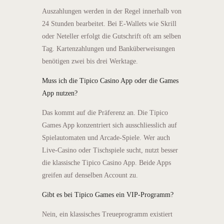
Auszahlungen werden in der Regel innerhalb von
24 Stunden bearbeitet. Bei E-Wallets wie Skrill
oder Neteller erfolgt die Gutschrift oft am selben
Tag. Kartenzahlungen und Banküberweisungen
benötigen zwei bis drei Werktage.
Muss ich die Tipico Casino App oder die Games
App nutzen?
Das kommt auf die Präferenz an. Die Tipico
Games App konzentriert sich ausschliesslich auf
Spielautomaten und Arcade-Spiele. Wer auch
Live-Casino oder Tischspiele sucht, nutzt besser
die klassische Tipico Casino App. Beide Apps
greifen auf denselben Account zu.
Gibt es bei Tipico Games ein VIP-Programm?
Nein, ein klassisches Treueprogramm existiert