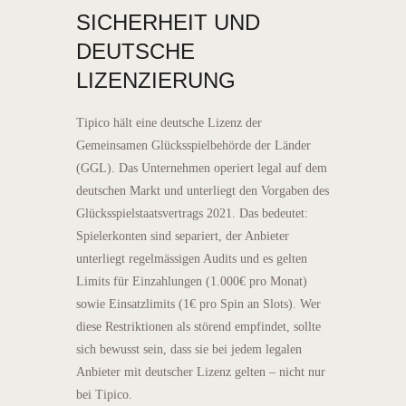
SICHERHEIT UND
DEUTSCHE
LIZENZIERUNG
Tipico hält eine deutsche Lizenz der
Gemeinsamen Glücksspielbehörde der Länder
(GGL). Das Unternehmen operiert legal auf dem
deutschen Markt und unterliegt den Vorgaben des
Glücksspielstaatsvertrags 2021. Das bedeutet:
Spielerkonten sind separiert, der Anbieter
unterliegt regelmässigen Audits und es gelten
Limits für Einzahlungen (1.000€ pro Monat)
sowie Einsatzlimits (1€ pro Spin an Slots). Wer
diese Restriktionen als störend empfindet, sollte
sich bewusst sein, dass sie bei jedem legalen
Anbieter mit deutscher Lizenz gelten – nicht nur
bei Tipico.