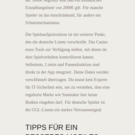
auf 1000€ begrenzt sind und ein monatliches
Einzahlungslimit von 2000€ gilt. Für manche
Spieler ist das einschränkend, für andere ein
Schutzmechanismus.
Die Spielsuchprävention ist ein weiterer Punkt,
den die deutsche Lizenz vorschreibt. Das Casino
muss Tools zur Verfügung stellen, mit denen du
dein Spielverhalten kontrollieren kannst.
Selbsttests, Limits und Pausenfunktion sind
direkt in der App integriert. Deine Daten werden
verschlüsselt übertragen. Du musst kein Experte
für IT-Sicherheit sein, um zu verstehen, dass eine
regulierte Marke wie Sunmaker hier keine
Risiken eingehen darf. Für deutsche Spieler ist
die GGL-Lizenz ein starkes Vertrauenssignal.
TIPPS FÜR EIN