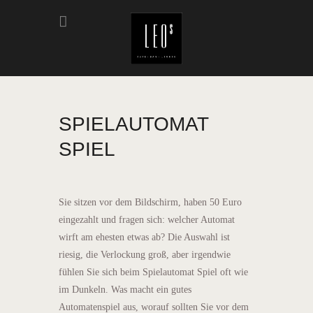
SPIELAUTOMAT
SPIEL
Sie sitzen vor dem Bildschirm, haben 50 Euro
eingezahlt und fragen sich: welcher Automat
wirft am ehesten etwas ab? Die Auswahl ist
riesig, die Verlockung groß, aber irgendwie
fühlen Sie sich beim Spielautomat Spiel oft wie
im Dunkeln. Was macht ein gutes
Automatenspiel aus, worauf sollten Sie vor dem