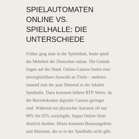
SPIELAUTOMATEN
ONLINE VS.
SPIELHALLE: DIE
UNTERSCHIEDE
Früher ging man in die Spielothek, heute spielt
die Mehrheit der Deutschen online. Die Gründe
liegen auf der Hand. Online-Casinos bieten eine
unvergleichbare Auswahl an Titeln – mehrere
tausend statt der paar Dutzend in der lokalen
Spielhalle. Dazu kommen höhere RTP-Werte, da
die Betriebskosten digitaler Casinos geringer
sind. Während ein physischer Automat oft nur
90% bis 92% zurückgibt, liegen Online-Slots
deutlich darüber. Hinzu kommen Bonusangebote
und Aktionen, die es in der Spielhalle nicht gibt.