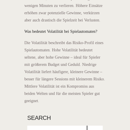
wenigen Minuten zu verlieren. Höhere Einsätze
erhöhen zwar potenzielle Gewinne, verkürzen
aber auch drastisch die Spielzeit bei Verlusten.
Was bedeutet Volatilität bei Spielautomaten?
Die Volatilität beschreibt das Risiko-Profil eines
Spielautomaten. Hohe Volatilität bedeutet
seltene, aber hohe Gewinne – ideal für Spieler
mit größerem Budget und Geduld. Niedrige
Volatilität liefert häufigere, kleinere Gewinne –
besser für längere Sessions mit kleinerem Risiko.
Mittlere Volatilität ist ein Kompromiss aus
beiden Welten und für die meisten Spieler gut
geeignet.
SEARCH