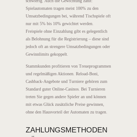
schwierig. Auch die Gewichtung zählt:
Spielautomaten tragen meist 100% zu den
Umsatzbedingungen bei, während Tischspiele oft
nur mit 5% bis 10% gewichtet werden.
Freispiele ohne Einzahlung gibt es gelegentlich
als Belohnung für die Registrierung – diese sind
jedoch oft an strengere Umsatzbedingungen oder
Gewinnlimits gekoppelt.
Stammkunden profitieren von Treueprogrammen
und regelmäßigen Aktionen. Reload-Boni,
Cashback-Angebote und Turniere gehören zum
Standard guter Online-Casinos. Bei Turnieren
treten Sie gegen andere Spieler an und können
mit etwas Glück zusätzliche Preise gewinnen,
ohne den Hausvorteil der Automaten zu tragen.
ZAHLUNGSMETHODEN