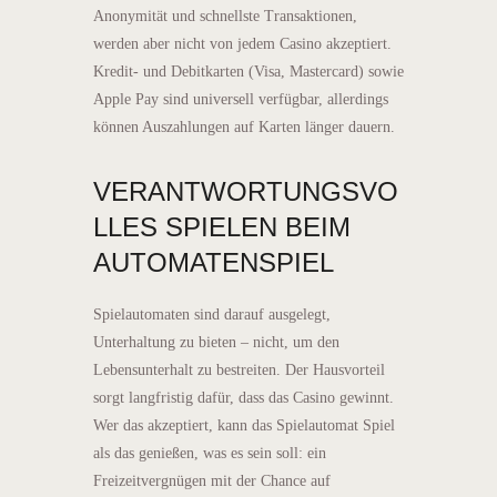
Anonymität und schnellste Transaktionen,
werden aber nicht von jedem Casino akzeptiert.
Kredit- und Debitkarten (Visa, Mastercard) sowie
Apple Pay sind universell verfügbar, allerdings
können Auszahlungen auf Karten länger dauern.
VERANTWORTUNGSVO
LLES SPIELEN BEIM
AUTOMATENSPIEL
Spielautomaten sind darauf ausgelegt,
Unterhaltung zu bieten – nicht, um den
Lebensunterhalt zu bestreiten. Der Hausvorteil
sorgt langfristig dafür, dass das Casino gewinnt.
Wer das akzeptiert, kann das Spielautomat Spiel
als das genießen, was es sein soll: ein
Freizeitvergnügen mit der Chance auf