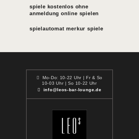
spiele kostenlos ohne
anmeldung online spielen
spielautomat merkur spiele
Mo-Do: 10-22 Uhr | Fr & So
10-03 Uhr | So 10-22 Uhr
info@leos-bar-lounge.de