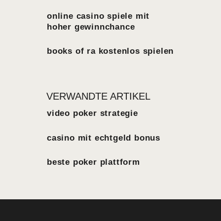
online casino spiele mit
hoher gewinnchance
books of ra kostenlos spielen
VERWANDTE ARTIKEL
video poker strategie
casino mit echtgeld bonus
beste poker plattform