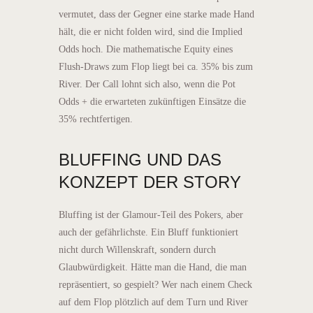
vermutet, dass der Gegner eine starke made Hand
hält, die er nicht folden wird, sind die Implied
Odds hoch. Die mathematische Equity eines
Flush-Draws zum Flop liegt bei ca. 35% bis zum
River. Der Call lohnt sich also, wenn die Pot
Odds + die erwarteten zukünftigen Einsätze die
35% rechtfertigen.
BLUFFING UND DAS
KONZEPT DER STORY
Bluffing ist der Glamour-Teil des Pokers, aber
auch der gefährlichste. Ein Bluff funktioniert
nicht durch Willenskraft, sondern durch
Glaubwürdigkeit. Hätte man die Hand, die man
repräsentiert, so gespielt? Wer nach einem Check
auf dem Flop plötzlich auf dem Turn und River