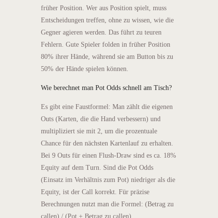
früher Position. Wer aus Position spielt, muss
Entscheidungen treffen, ohne zu wissen, wie die
Gegner agieren werden. Das führt zu teuren
Fehlern. Gute Spieler folden in früher Position
80% ihrer Hände, während sie am Button bis zu
50% der Hände spielen können.
Wie berechnet man Pot Odds schnell am Tisch?
Es gibt eine Faustformel: Man zählt die eigenen
Outs (Karten, die die Hand verbessern) und
multipliziert sie mit 2, um die prozentuale
Chance für den nächsten Kartenlauf zu erhalten.
Bei 9 Outs für einen Flush-Draw sind es ca. 18%
Equity auf dem Turn. Sind die Pot Odds
(Einsatz im Verhältnis zum Pot) niedriger als die
Equity, ist der Call korrekt. Für präzise
Berechnungen nutzt man die Formel: (Betrag zu
callen) / (Pot + Betrag zu callen).