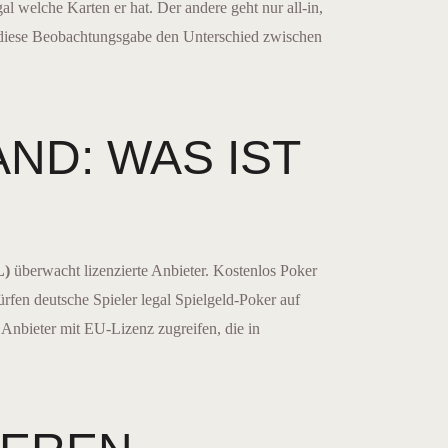
l welche Karten er hat. Der andere geht nur all-in,
en diese Beobachtungsgabe den Unterschied zwischen
ND: WAS IST
L)
überwacht lizenzierte Anbieter. Kostenlos Poker
dürfen deutsche Spieler legal Spielgeld-Poker auf
f Anbieter mit EU-Lizenz zugreifen, die in