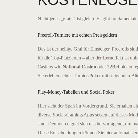
Nicht jedes „gratis“ ist gleich. Es gibt fundamental
Freeroll-Turniere mit echten Preisgeldern
Das ist der heilige Gral für Einsteiger. Freerolls s
für die Top-Platzierten – aber der Lerneffekt ist un
Casinos wie
National Casino
oder
22Bet
bieten re
Sie erleben echtes Turnier-Poker mit steigenden B
Play-Money-Tabellen und Social Poker
Hier steht der Spaß im Vordergrund. Sie erhalten e
diverse Social-Gaming-Apps setzen auf dieses Modell
sind. Dennoch eignet sich das hervorragend, um ma
Diese Entscheidungen können Sie hier automatisier