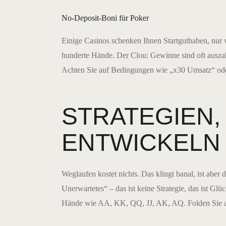
No-Deposit-Boni für Poker
Einige Casinos schenken Ihnen Startguthaben, nur w
hunderte Hände. Der Clou: Gewinne sind oft auszah
Achten Sie auf Bedingungen wie „x30 Umsatz“ od
STRATEGIEN, 
ENTWICKELN
Weglaufen kostet nichts. Das klingt banal, ist aber 
Unerwartetes“ – das ist keine Strategie, das ist Gl
Hände wie AA, KK, QQ, JJ, AK, AQ. Folden Sie all