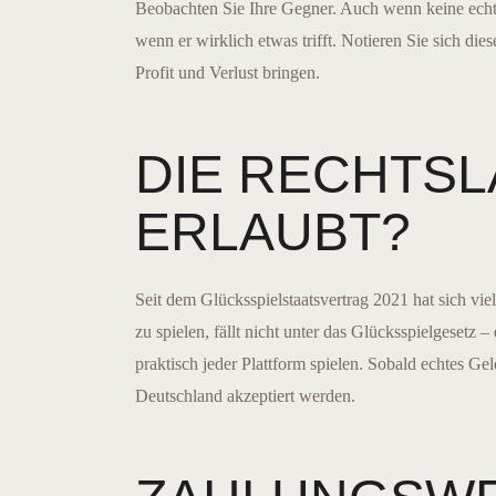
Beobachten Sie Ihre Gegner. Auch wenn keine echten 
wenn er wirklich etwas trifft. Notieren Sie sich 
Profit und Verlust bringen.
DIE RECHTSL
ERLAUBT?
Seit dem Glücksspielstaatsvertrag 2021 hat sich viel
zu spielen, fällt nicht unter das Glücksspielgesetz –
praktisch jeder Plattform spielen. Sobald echtes Ge
Deutschland akzeptiert werden.