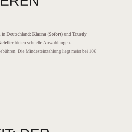
TEREN
n in Deutschland:
Klarna (Sofort)
und
Trustly
eteller
bieten schnelle Auszahlungen.
ebühren. Die Mindesteinzahlung liegt meist bei 10€