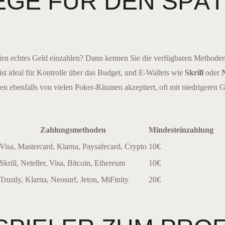
GE FÜR DEN SPÄ
wollen echtes Geld einzahlen? Dann kennen Sie die verfügbaren Methode
ist ideal für Kontrolle über das Budget, und E-Wallets wie
Skrill
oder
N
ebenfalls von vielen Poker-Räumen akzeptiert, oft mit niedrigeren G
Zahlungsmethoden
Mindesteinzahlung
Visa, Mastercard, Klarna, Paysafecard, Crypto
10€
Skrill, Neteller, Visa, Bitcoin, Ethereum
10€
Trustly, Klarna, Neosurf, Jeton, MiFinity
20€