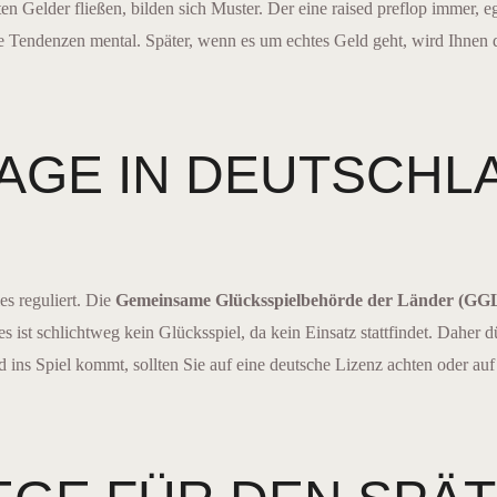
Gelder fließen, bilden sich Muster. Der eine raised preflop immer, ega
diese Tendenzen mental. Später, wenn es um echtes Geld geht, wird Ihn
AGE IN DEUTSCHLA
es reguliert. Die
Gemeinsame Glücksspielbehörde der Länder (GG
 es ist schlichtweg kein Glücksspiel, da kein Einsatz stattfindet. Daher 
ld ins Spiel kommt, sollten Sie auf eine deutsche Lizenz achten oder au