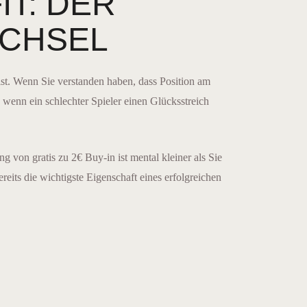
IT: DER
ECHSEL
ist. Wenn Sie verstanden haben, dass Position am
d, wenn ein schlechter Spieler einen Glücksstreich
g von gratis zu 2€ Buy-in ist mental kleiner als Sie
ereits die wichtigste Eigenschaft eines erfolgreichen