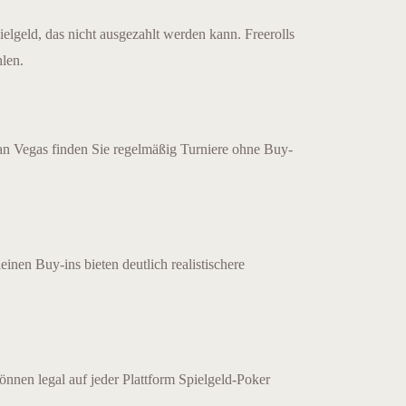
elgeld, das nicht ausgezahlt werden kann. Freerolls
len.
kan Vegas finden Sie regelmäßig Turniere ohne Buy-
einen Buy-ins bieten deutlich realistischere
können legal auf jeder Plattform Spielgeld-Poker