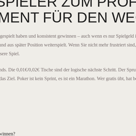
SPIELER ZUM PROF
OMENT FÜR DEN W
gespielt haben und konsistent gewinnen – auch wenn es nur Spielgeld 
und aus später Position weiterspielt. Wenn Sie nicht mehr frustriert sin
sere Spiel.
ds. Die 0,01€/0,02€ Tische sind der logische nächste Schritt. Der Sprun
s Ziel. Poker ist kein Sprint, es ist ein Marathon. Wer gratis übt, hat b
ewinnen?