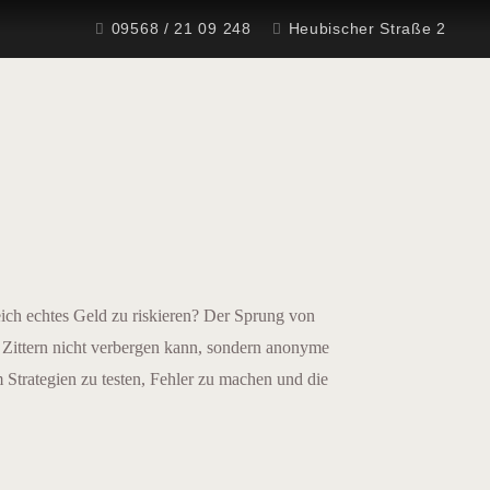
09568 / 21 09 248
Heubischer Straße 2
eich echtes Geld zu riskieren? Der Sprung von
 Zittern nicht verbergen kann, sondern anonyme
m Strategien zu testen, Fehler zu machen und die