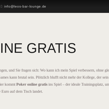
info@leos-bar-lounge.de
INE GRATIS
ngen, und Sie fragen sich: Wo kann ich mein Spiel verbessern, ohne gl
 kann brutal sein. Plötzlich blufft nicht mehr der Kollege, der sein
hier kommt
Poker online gratis
ins Spiel – der ideale Trainingsplatz, u
e Euro auf dem Tisch landet.