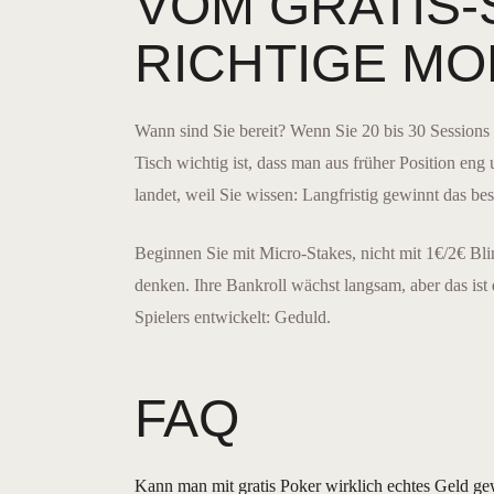
VOM GRATIS-
RICHTIGE M
Wann sind Sie bereit? Wenn Sie 20 bis 30 Sessions 
Tisch wichtig ist, dass man aus früher Position eng 
landet, weil Sie wissen: Langfristig gewinnt das bes
Beginnen Sie mit Micro-Stakes, nicht mit 1€/2€ Blin
denken. Ihre Bankroll wächst langsam, aber das ist da
Spielers entwickelt: Geduld.
FAQ
Kann man mit gratis Poker wirklich echtes Geld g