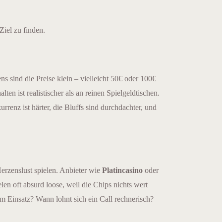
Ziel zu finden.
ens sind die Preise klein – vielleicht 50€ oder 100€
en ist realistischer als an reinen Spielgeldtischen.
rrenz ist härter, die Bluffs sind durchdachter, und
erzenslust spielen. Anbieter wie
Platincasino
oder
en oft absurd loose, weil die Chips nichts wert
m Einsatz? Wann lohnt sich ein Call rechnerisch?