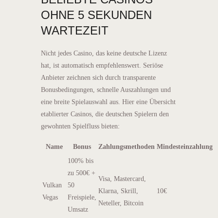
OHNE 5 SEKUNDEN
WARTEZEIT
Nicht jedes Casino, das keine deutsche Lizenz
hat, ist automatisch empfehlenswert. Seriöse
Anbieter zeichnen sich durch transparente
Bonusbedingungen, schnelle Auszahlungen und
eine breite Spielauswahl aus. Hier eine Übersicht
etablierter Casinos, die deutschen Spielern den
gewohnten Spielfluss bieten:
Name
Bonus
Zahlungsmethoden
Mindesteinzahlung
100% bis
zu 500€ +
Visa, Mastercard,
Vulkan
50
Klarna, Skrill,
10€
Vegas
Freispiele,
Neteller, Bitcoin
Umsatz