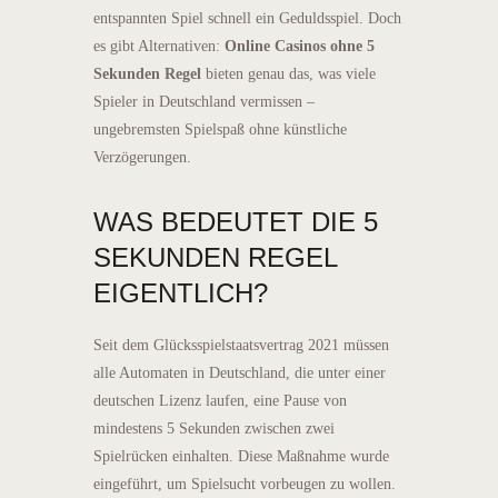
entspannten Spiel schnell ein Geduldsspiel. Doch
es gibt Alternativen:
Online Casinos ohne 5
Sekunden Regel
bieten genau das, was viele
Spieler in Deutschland vermissen –
ungebremsten Spielspaß ohne künstliche
Verzögerungen.
WAS BEDEUTET DIE 5
SEKUNDEN REGEL
EIGENTLICH?
Seit dem Glücksspielstaatsvertrag 2021 müssen
alle Automaten in Deutschland, die unter einer
deutschen Lizenz laufen, eine Pause von
mindestens 5 Sekunden zwischen zwei
Spielrücken einhalten. Diese Maßnahme wurde
eingeführt, um Spielsucht vorbeugen zu wollen.