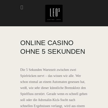
ONLINE CASINO
OHNE 5 SEKUNDEN
Die 5 Sekunden Wartezeit zwischen zwei
Spielrücken nervt – das wissen wir alle. Wer
schon einmal an einem Automaten gesessen hat,
weiß, wie sehr dieser künstliche Bremsklotz den
Spielfluss zerstört. Gerade wenn es schnell gehen
soll oder die Adrenalin-Kick-Sucht nach
schnellen Ergebnissen verlangt, wird aus einem