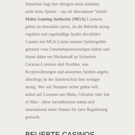
Steuerlast liegt hier übrigens beim Anbieter,
nicht beim Spieler – ein oft übersehener Vorteil.
Malta Gaming Authority (MGA)
Lizenzen
gelten als besonders seriös, da die Behörde streng
reguliert und regelmäßige Audits durchführt.
Casinos mit MGA-Lizenz müssen Spielergelder
getrennt vom Unternehmensvermögen halten und
bieten daher ein Höchstmaß an Sicherheit.
Curacao-Lizenzen sind flexibler, was
Kryptowährungen und anonymes Spielen angeht,
allerdings ist der Spielerschutz hier weniger
streng. Wer auf Nummer sicher gehen will,
achtet auf Lizenzen aus Malta, Gibraltar oder Isle
of Man – diese Jurisdiktionen haben sich
international einen Namen für faire Regulierung
gemacht.
BELIEBTE CASINOS