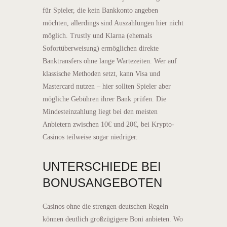
für Spieler, die kein Bankkonto angeben
möchten, allerdings sind Auszahlungen hier nicht
möglich. Trustly und Klarna (ehemals
Sofortüberweisung) ermöglichen direkte
Banktransfers ohne lange Wartezeiten. Wer auf
klassische Methoden setzt, kann Visa und
Mastercard nutzen – hier sollten Spieler aber
mögliche Gebühren ihrer Bank prüfen. Die
Mindesteinzahlung liegt bei den meisten
Anbietern zwischen 10€ und 20€, bei Krypto-
Casinos teilweise sogar niedriger.
UNTERSCHIEDE BEI
BONUSANGEBOTEN
Casinos ohne die strengen deutschen Regeln
können deutlich großzügigere Boni anbieten. Wo