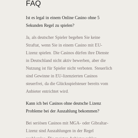
FAQ
Ist es legal in einem Online Casino ohne 5
Sekunden Regel zu spielen?
Ja, als deutscher Spieler begehen Sie keine
Straftat, wenn Sie in einem Casino mit EU-
Lizenz spielen. Die Casinos dürfen ihre Dienste
in Deutschland nicht aktiv bewerben, aber die
Nutzung ist für Spieler nicht verboten. Steuerlich
sind Gewinne in EU-lizenzierten Casinos
steuerfrei, da die Glücksspielsteuer bereits vom
Anbieter entrichtet wird.
Kann ich bei Casinos ohne deutsche Lizenz
Probleme bei der Auszahlung bekommen?
Bei seriösen Casinos mit MGA- oder Gibraltar-
Lizenz sind Auszahlungen in der Regel