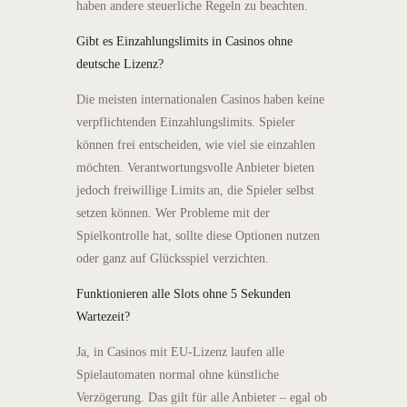
haben andere steuerliche Regeln zu beachten.
Gibt es Einzahlungslimits in Casinos ohne
deutsche Lizenz?
Die meisten internationalen Casinos haben keine
verpflichtenden Einzahlungslimits. Spieler
können frei entscheiden, wie viel sie einzahlen
möchten. Verantwortungsvolle Anbieter bieten
jedoch freiwillige Limits an, die Spieler selbst
setzen können. Wer Probleme mit der
Spielkontrolle hat, sollte diese Optionen nutzen
oder ganz auf Glücksspiel verzichten.
Funktionieren alle Slots ohne 5 Sekunden
Wartezeit?
Ja, in Casinos mit EU-Lizenz laufen alle
Spielautomaten normal ohne künstliche
Verzögerung. Das gilt für alle Anbieter – egal ob