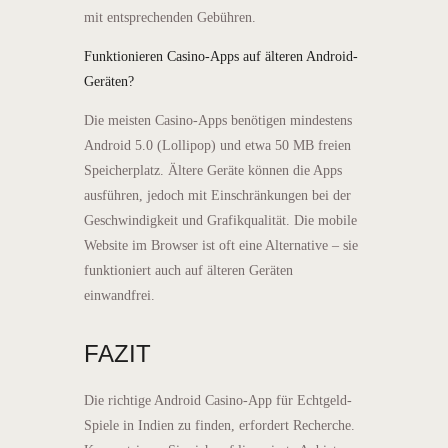
mit entsprechenden Gebühren.
Funktionieren Casino-Apps auf älteren Android-
Geräten?
Die meisten Casino-Apps benötigen mindestens
Android 5.0 (Lollipop) und etwa 50 MB freien
Speicherplatz. Ältere Geräte können die Apps
ausführen, jedoch mit Einschränkungen bei der
Geschwindigkeit und Grafikqualität. Die mobile
Website im Browser ist oft eine Alternative – sie
funktioniert auch auf älteren Geräten
einwandfrei.
FAZIT
Die richtige Android Casino-App für Echtgeld-
Spiele in Indien zu finden, erfordert Recherche.