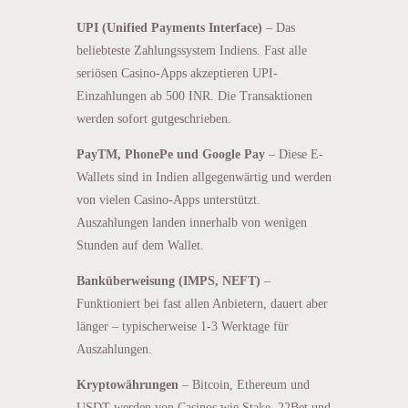
UPI (Unified Payments Interface)
– Das
beliebteste Zahlungssystem Indiens. Fast alle
seriösen Casino-Apps akzeptieren UPI-
Einzahlungen ab 500 INR. Die Transaktionen
werden sofort gutgeschrieben.
PayTM, PhonePe und Google Pay
– Diese E-
Wallets sind in Indien allgegenwärtig und werden
von vielen Casino-Apps unterstützt.
Auszahlungen landen innerhalb von wenigen
Stunden auf dem Wallet.
Banküberweisung (IMPS, NEFT)
–
Funktioniert bei fast allen Anbietern, dauert aber
länger – typischerweise 1-3 Werktage für
Auszahlungen.
Kryptowährungen
– Bitcoin, Ethereum und
USDT werden von Casinos wie Stake, 22Bet und