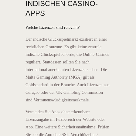
INDISCHEN CASINO-
APPS
Welche Lizenzen sind relevant?
Der indische Glücksspielmarkt existiert in einer
rechtlichen Grauzone. Es gibt keine zentrale
indische Glücksspielbehörde, die Online-Casinos
reguliert. Stattdessen sollten Sie nach
international anerkannten Lizenzen suchen. Die
Malta Gaming Authority (MGA) gilt als
Goldstandard in der Branche. Auch Lizenzen aus
Curaçao oder der UK Gambling Commission
sind Vertrauenswürdigkeitsmerkmale.
Vermeiden Sie Apps ohne erkennbare
Lizenzangabe im Fußbereich der Website oder
App. Eine weitere Sicherheitsmaßnahme: Prüfen
Sie, ob die App eine SSL-Verschlüsselung