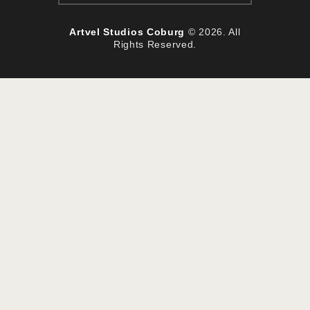
Artvel Studios Coburg
© 2026. All
Rights Reserved.