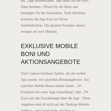
auf „App herunterladen“ und laden Sie die APK-
Datei herunter. Öffnen Sie die Datei und
bestätigen Sie die Installation. Nach Abschluss
erscheint das App-Icon auf Ihrem
Startbildschirm. Die gesamte Prozedur dauert
weniger als zwei Minuten.
EXKLUSIVE MOBILE
BONI UND
AKTIONSANGEBOTE
Viele Casinos belohnen Spieler, die die mobile
App nutzen, mit speziellen Bonusangeboten. Ein
typischer Mobile-Bonus könnte lauten: „50
Freispiele bei erster App-Anmeldung“ oder „5%
Extra auf alle Einzahlungen über die App“. Diese
Angebote sind oft nicht auf der Desktop-Website
sichtbar – ein Grund mehr, die App zu