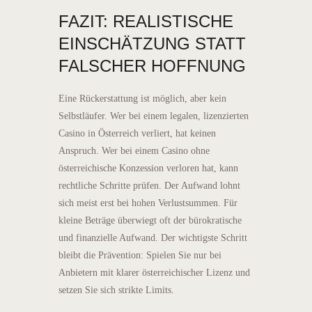
FAZIT: REALISTISCHE
EINSCHÄTZUNG STATT
FALSCHER HOFFNUNG
Eine Rückerstattung ist möglich, aber kein
Selbstläufer. Wer bei einem legalen, lizenzierten
Casino in Österreich verliert, hat keinen
Anspruch. Wer bei einem Casino ohne
österreichische Konzession verloren hat, kann
rechtliche Schritte prüfen. Der Aufwand lohnt
sich meist erst bei hohen Verlustsummen. Für
kleine Beträge überwiegt oft der bürokratische
und finanzielle Aufwand. Der wichtigste Schritt
bleibt die Prävention: Spielen Sie nur bei
Anbietern mit klarer österreichischer Lizenz und
setzen Sie sich strikte Limits.