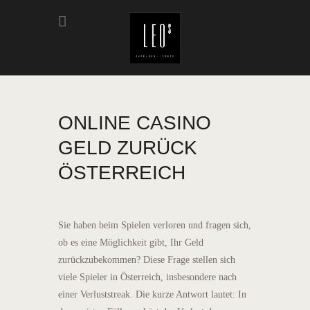
ONLINE CASINO
GELD ZURÜCK
ÖSTERREICH
Sie haben beim Spielen verloren und fragen sich,
ob es eine Möglichkeit gibt, Ihr Geld
zurückzubekommen? Diese Frage stellen sich
viele Spieler in Österreich, insbesondere nach
einer Verluststreak. Die kurze Antwort lautet: In