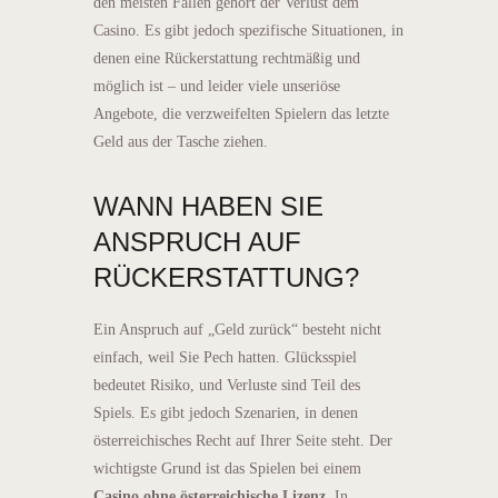
den meisten Fällen gehört der Verlust dem
Casino. Es gibt jedoch spezifische Situationen, in
denen eine Rückerstattung rechtmäßig und
möglich ist – und leider viele unseriöse
Angebote, die verzweifelten Spielern das letzte
Geld aus der Tasche ziehen.
WANN HABEN SIE
ANSPRUCH AUF
RÜCKERSTATTUNG?
Ein Anspruch auf „Geld zurück“ besteht nicht
einfach, weil Sie Pech hatten. Glücksspiel
bedeutet Risiko, und Verluste sind Teil des
Spiels. Es gibt jedoch Szenarien, in denen
österreichisches Recht auf Ihrer Seite steht. Der
wichtigste Grund ist das Spielen bei einem
Casino ohne österreichische Lizenz
. In