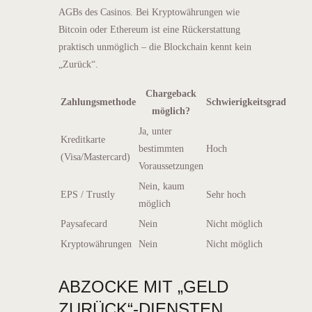
AGBs des Casinos. Bei Kryptowährungen wie
Bitcoin oder Ethereum ist eine Rückerstattung
praktisch unmöglich – die Blockchain kennt kein
„Zurück“.
Chargeback
Zahlungsmethode
Schwierigkeitsgrad
möglich?
Ja, unter
Kreditkarte
bestimmten
Hoch
(Visa/Mastercard)
Voraussetzungen
Nein, kaum
EPS / Trustly
Sehr hoch
möglich
Paysafecard
Nein
Nicht möglich
Kryptowährungen
Nein
Nicht möglich
ABZOCKE MIT „GELD
ZURÜCK“-DIENSTEN