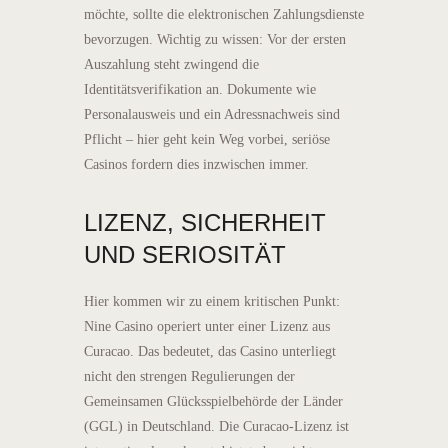
möchte, sollte die elektronischen Zahlungsdienste
bevorzugen. Wichtig zu wissen: Vor der ersten
Auszahlung steht zwingend die
Identitätsverifikation an. Dokumente wie
Personalausweis und ein Adressnachweis sind
Pflicht – hier geht kein Weg vorbei, seriöse
Casinos fordern dies inzwischen immer.
LIZENZ, SICHERHEIT
UND SERIOSITÄT
Hier kommen wir zu einem kritischen Punkt:
Nine Casino operiert unter einer Lizenz aus
Curacao. Das bedeutet, das Casino unterliegt
nicht den strengen Regulierungen der
Gemeinsamen Glücksspielbehörde der Länder
(GGL) in Deutschland. Die Curacao-Lizenz ist