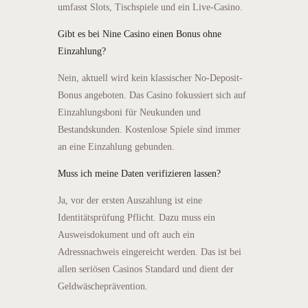
umfasst Slots, Tischspiele und ein Live-Casino.
Gibt es bei Nine Casino einen Bonus ohne
Einzahlung?
Nein, aktuell wird kein klassischer No-Deposit-
Bonus angeboten. Das Casino fokussiert sich auf
Einzahlungsboni für Neukunden und
Bestandskunden. Kostenlose Spiele sind immer
an eine Einzahlung gebunden.
Muss ich meine Daten verifizieren lassen?
Ja, vor der ersten Auszahlung ist eine
Identitätsprüfung Pflicht. Dazu muss ein
Ausweisdokument und oft auch ein
Adressnachweis eingereicht werden. Das ist bei
allen seriösen Casinos Standard und dient der
Geldwäscheprävention.