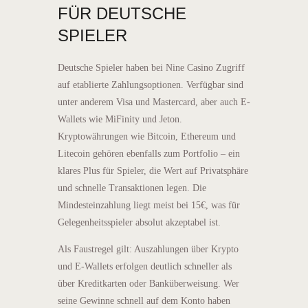
FÜR DEUTSCHE
SPIELER
Deutsche Spieler haben bei Nine Casino Zugriff
auf etablierte Zahlungsoptionen. Verfügbar sind
unter anderem Visa und Mastercard, aber auch E-
Wallets wie MiFinity und Jeton.
Kryptowährungen wie Bitcoin, Ethereum und
Litecoin gehören ebenfalls zum Portfolio – ein
klares Plus für Spieler, die Wert auf Privatsphäre
und schnelle Transaktionen legen. Die
Mindesteinzahlung liegt meist bei 15€, was für
Gelegenheitsspieler absolut akzeptabel ist.
Als Faustregel gilt: Auszahlungen über Krypto
und E-Wallets erfolgen deutlich schneller als
über Kreditkarten oder Banküberweisung. Wer
seine Gewinne schnell auf dem Konto haben