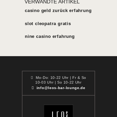
VERWANDTE ARTIKEL
casino geld zurück erfahrung
slot cleopatra gratis
nine casino erfahrung
Mo-Do: 10-22 Uhr | Fr & So
10-03 Uhr | So 10-22 Uhr
info@leos-bar-lounge.de