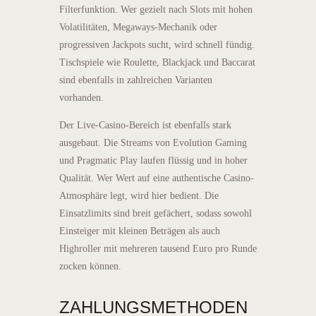
Filterfunktion. Wer gezielt nach Slots mit hohen
Volatilitäten, Megaways-Mechanik oder
progressiven Jackpots sucht, wird schnell fündig.
Tischspiele wie Roulette, Blackjack und Baccarat
sind ebenfalls in zahlreichen Varianten
vorhanden.
Der Live-Casino-Bereich ist ebenfalls stark
ausgebaut. Die Streams von Evolution Gaming
und Pragmatic Play laufen flüssig und in hoher
Qualität. Wer Wert auf eine authentische Casino-
Atmosphäre legt, wird hier bedient. Die
Einsatzlimits sind breit gefächert, sodass sowohl
Einsteiger mit kleinen Beträgen als auch
Highroller mit mehreren tausend Euro pro Runde
zocken können.
ZAHLUNGSMETHODEN