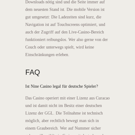
Downloads nötig sind und die Seite immer auf
dem neuesten Stand ist. Die mobile Version ist
gut umgesetzt: Die Ladezeiten sind kurz, die
Navigation ist auf Touchscreens optimiert, und
auch der Zugriff auf den Live-Casino-Bereich
funktioniert reibungslos. Wer also gerne von der
Couch oder unterwegs spielt, wird keine
Einschränkungen erleben.
FAQ
Ist Nine Casino legal für deutsche Spieler?
Das Casino operiert mit einer Lizenz aus Curacao
und ist damit nicht im Besitz einer deutschen
Lizenz der GGL. Die Teilnahme ist technisch
möglich, aber rechtlich bewegt man sich in
einem Graubereich. Wer auf Nummer sicher