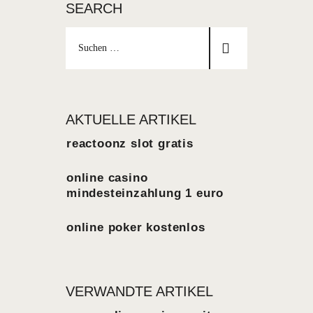
SEARCH
AKTUELLE ARTIKEL
reactoonz slot gratis
online casino
mindesteinzahlung 1 euro
online poker kostenlos
VERWANDTE ARTIKEL