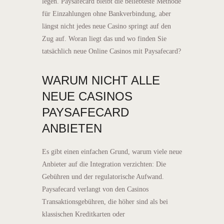
legen. Paysafecard bleibt die beliebteste Methode
für Einzahlungen ohne Bankverbindung, aber
längst nicht jedes neue Casino springt auf den
Zug auf. Woran liegt das und wo finden Sie
tatsächlich neue Online Casinos mit Paysafecard?
WARUM NICHT ALLE
NEUE CASINOS
PAYSAFECARD
ANBIETEN
Es gibt einen einfachen Grund, warum viele neue
Anbieter auf die Integration verzichten: Die
Gebühren und der regulatorische Aufwand.
Paysafecard verlangt von den Casinos
Transaktionsgebühren, die höher sind als bei
klassischen Kreditkarten oder