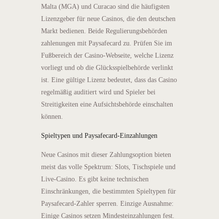
Malta (MGA) und Curacao sind die häufigsten
Lizenzgeber für neue Casinos, die den deutschen
Markt bedienen. Beide Regulierungsbehörden
zahlenungen mit Paysafecard zu. Prüfen Sie im
Fußbereich der Casino-Webseite, welche Lizenz
vorliegt und ob die Glücksspielbehörde verlinkt
ist. Eine gültige Lizenz bedeutet, dass das Casino
regelmäßig auditiert wird und Spieler bei
Streitigkeiten eine Aufsichtsbehörde einschalten
können.
Spieltypen und Paysafecard-Einzahlungen
Neue Casinos mit dieser Zahlungsoption bieten
meist das volle Spektrum: Slots, Tischspiele und
Live-Casino. Es gibt keine technischen
Einschränkungen, die bestimmten Spieltypen für
Paysafecard-Zahler sperren. Einzige Ausnahme:
Einige Casinos setzen Mindesteinzahlungen fest.