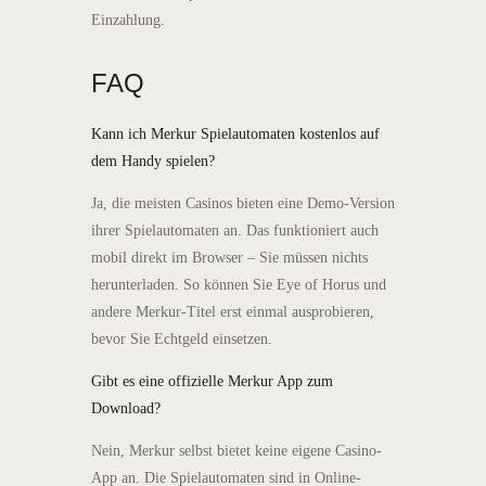
Einzahlung.
FAQ
Kann ich Merkur Spielautomaten kostenlos auf
dem Handy spielen?
Ja, die meisten Casinos bieten eine Demo-Version
ihrer Spielautomaten an. Das funktioniert auch
mobil direkt im Browser – Sie müssen nichts
herunterladen. So können Sie Eye of Horus und
andere Merkur-Titel erst einmal ausprobieren,
bevor Sie Echtgeld einsetzen.
Gibt es eine offizielle Merkur App zum
Download?
Nein, Merkur selbst bietet keine eigene Casino-
App an. Die Spielautomaten sind in Online-