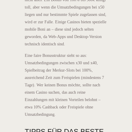
toll, aber wenn die Umsatzbedingungen bei x50
liegen und nur bestimmte Spiele zugelassen sind,
wird er zur Falle. Einige Casinos bieten spezielle
mobile Boni an – diese sind jedoch selten
geworden, da Web-Apps und Desktop-Version
technisch identisch sind.
Eine faire Bonusstruktur sieht so aus:
Umsatzbedingungen zwischen x30 und x40,
Spielbeitrag der Merkur-Slots bei 100%,
ausreichend Zeit zum Freispielen (mindestens 7
Tage). Wer keinen Bonus möchte, sollte nach
einem Casino suchen, das auch reine
Einzahlungen mit kleinen Vorteilen belohnt –
etwa 10% Cashback oder Freispiele ohne
Umsatzbedingung.
TIPPS FÜR DAS BESTE