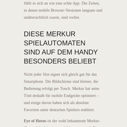
fühlt es sich an wie eine echte App. Die Zeiten,
in denen mobile Browser-Versionen langsam und
unübersichtlich waren, sind vorbei.
DIESE MERKUR
SPIELAUTOMATEN
SIND AUF DEM HANDY
BESONDERS BELIEBT
Nicht jeder Slot eignet sich gleich gut für das
Smartphone. Die Bildschirme sind kleiner, die
Bedienung erfolgt per Touch. Merkur hat seine
Titel deshalb für mobile Endgeräte optimiert –
und einige davon haben sich als absolute
Favoriten unter deutschen Spielern etabliert.
Eye of Horus
ist der wohl bekannteste Merkur-