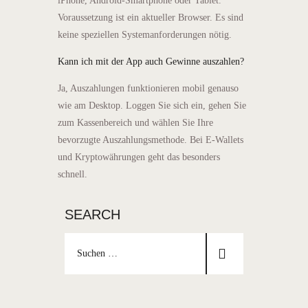
iPhone, Android-Smartphone oder Tablet.
Voraussetzung ist ein aktueller Browser. Es sind
keine speziellen Systemanforderungen nötig.
Kann ich mit der App auch Gewinne auszahlen?
Ja, Auszahlungen funktionieren mobil genauso
wie am Desktop. Loggen Sie sich ein, gehen Sie
zum Kassenbereich und wählen Sie Ihre
bevorzugte Auszahlungsmethode. Bei E-Wallets
und Kryptowährungen geht das besonders
schnell.
SEARCH