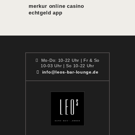
merkur online casino
echtgeld app
Mo-Do: 10-22 Uhr | Fr & So
10-03 Uhr | So 10-22 Uhr
info@leos-bar-lounge.de