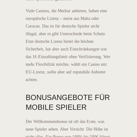
Viele Casinos, die Merkur anbieten, haben eine
europäische Lizenz – meist aus Malta oder
Curacao. Das ist für deutsche Spieler nicht
illegal, aber es gibt Unterschiede beim Schutz.
Eine deutsche Lizenz bietet die höchste
Sicherheit, hat aber auch Einschränkungen wie
das 1€-Einzahlungslimit ohne Verifizierung. Wer
mehr Flexibilität möchte, wählt ein Casino mit
EU-Lizenz, sollte aber auf reputabile Anbieter
achten.
BONUSANGEBOTE FÜR
MOBILE SPIELER
Der Willkommensbonus ist oft das Erste, was
neue Spieler sehen. Aber Vorsicht: Die Höhe ist
nicht alles. Ein Bonus von 100% bis 500€ klingt