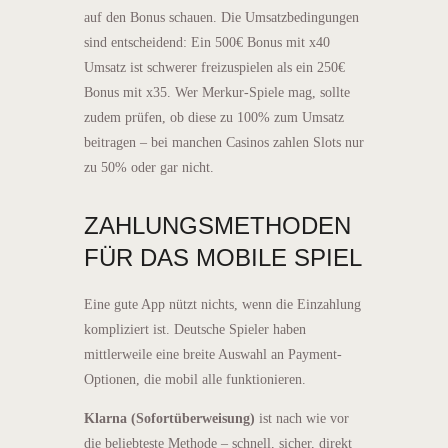
auf den Bonus schauen. Die Umsatzbedingungen
sind entscheidend: Ein 500€ Bonus mit x40
Umsatz ist schwerer freizuspielen als ein 250€
Bonus mit x35. Wer Merkur-Spiele mag, sollte
zudem prüfen, ob diese zu 100% zum Umsatz
beitragen – bei manchen Casinos zahlen Slots nur
zu 50% oder gar nicht.
ZAHLUNGSMETHODEN
FÜR DAS MOBILE SPIEL
Eine gute App nützt nichts, wenn die Einzahlung
kompliziert ist. Deutsche Spieler haben
mittlerweile eine breite Auswahl an Payment-
Optionen, die mobil alle funktionieren.
Klarna (Sofortüberweisung)
ist nach wie vor
die beliebteste Methode – schnell, sicher, direkt