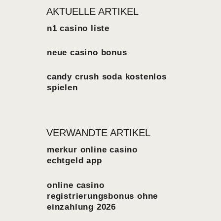
AKTUELLE ARTIKEL
n1 casino liste
neue casino bonus
candy crush soda kostenlos
spielen
VERWANDTE ARTIKEL
merkur online casino
echtgeld app
online casino
registrierungsbonus ohne
einzahlung 2026