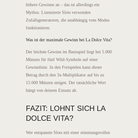
höhere Gewinne an – das ist allerdings ein
Mythos. Lizenzierte Slots verwenden
Zufallsgeneratoren, die unabhängig vom Modus
funktionieren.
Was ist der maximale Gewinn bei La Dolce Vita?
Der höchste Gewinn im Basisspiel liegt bei 5.000
Münzen für fünf Wild-Symbole auf einer
Gewinnlinie. In den Freispielen kann dieser
Betrag durch den 3x-Multiplikator auf bis zu
15.000 Münzen steigen. Der tatsächliche Wert
hängt von deinem Einsatz ab.
FAZIT: LOHNT SICH LA
DOLCE VITA?
Wer entspannte Slots mit einer stimmungsvollen