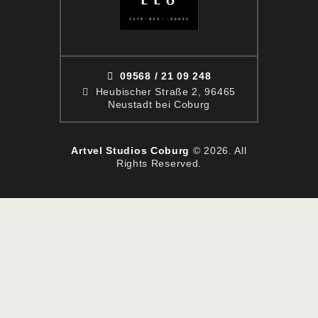
09568 / 21 09 248
Heubischer Straße 2, 96465
Neustadt bei Coburg
Artvel Studios Coburg
© 2026. All
Rights Reserved.