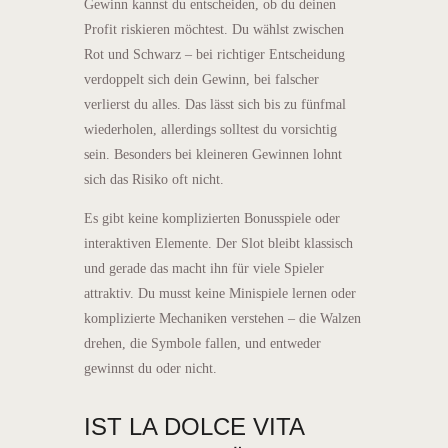
Gewinn kannst du entscheiden, ob du deinen
Profit riskieren möchtest. Du wählst zwischen
Rot und Schwarz – bei richtiger Entscheidung
verdoppelt sich dein Gewinn, bei falscher
verlierst du alles. Das lässt sich bis zu fünfmal
wiederholen, allerdings solltest du vorsichtig
sein. Besonders bei kleineren Gewinnen lohnt
sich das Risiko oft nicht.
Es gibt keine komplizierten Bonusspiele oder
interaktiven Elemente. Der Slot bleibt klassisch
und gerade das macht ihn für viele Spieler
attraktiv. Du musst keine Minispiele lernen oder
komplizierte Mechaniken verstehen – die Walzen
drehen, die Symbole fallen, und entweder
gewinnst du oder nicht.
IST LA DOLCE VITA