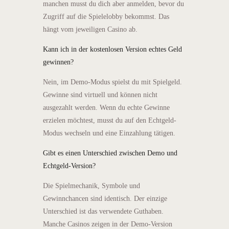
manchen musst du dich aber anmelden, bevor du
Zugriff auf die Spielelobby bekommst. Das
hängt vom jeweiligen Casino ab.
Kann ich in der kostenlosen Version echtes Geld
gewinnen?
Nein, im Demo-Modus spielst du mit Spielgeld.
Gewinne sind virtuell und können nicht
ausgezahlt werden. Wenn du echte Gewinne
erzielen möchtest, musst du auf den Echtgeld-
Modus wechseln und eine Einzahlung tätigen.
Gibt es einen Unterschied zwischen Demo und
Echtgeld-Version?
Die Spielmechanik, Symbole und
Gewinnchancen sind identisch. Der einzige
Unterschied ist das verwendete Guthaben.
Manche Casinos zeigen in der Demo-Version