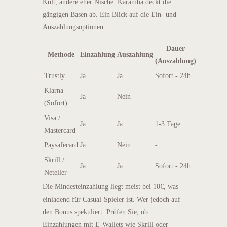
Kult, andere eher Nische. Karamba deckt die
gängigen Basen ab. Ein Blick auf die Ein- und
Auszahlungsoptionen:
Dauer
Methode
Einzahlung
Auszahlung
(Auszahlung)
Trustly
Ja
Ja
Sofort - 24h
Klarna
Ja
Nein
-
(Sofort)
Visa /
Ja
Ja
1-3 Tage
Mastercard
Paysafecard
Ja
Nein
-
Skrill /
Ja
Ja
Sofort - 24h
Neteller
Die Mindesteinzahlung liegt meist bei 10€, was
einladend für Casual-Spieler ist. Wer jedoch auf
den Bonus spekuliert: Prüfen Sie, ob
Einzahlungen mit E-Wallets wie Skrill oder