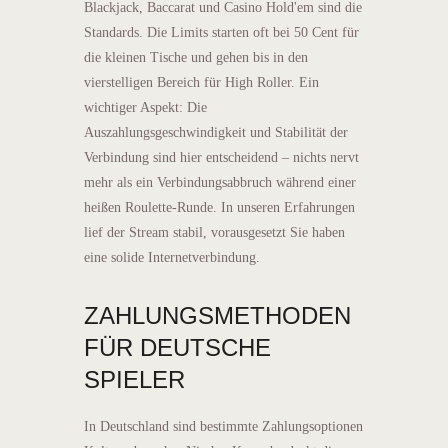
Blackjack, Baccarat und Casino Hold'em sind die
Standards. Die Limits starten oft bei 50 Cent für
die kleinen Tische und gehen bis in den
vierstelligen Bereich für High Roller. Ein
wichtiger Aspekt: Die
Auszahlungsgeschwindigkeit und Stabilität der
Verbindung sind hier entscheidend – nichts nervt
mehr als ein Verbindungsabbruch während einer
heißen Roulette-Runde. In unseren Erfahrungen
lief der Stream stabil, vorausgesetzt Sie haben
eine solide Internetverbindung.
ZAHLUNGSMETHODEN
FÜR DEUTSCHE
SPIELER
In Deutschland sind bestimmte Zahlungsoptionen