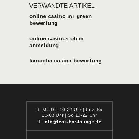
VERWANDTE ARTIKEL
online casino mr green
bewertung
online casinos ohne
anmeldung
karamba casino bewertung
Mo-Do: 10-22 Uhr | Fr & So
10-03 Uhr | So 10-22 Uhr
info@leos-bar-lounge.de