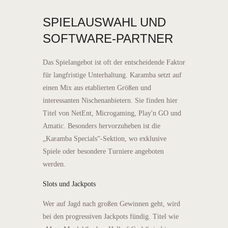
SPIELAUSWAHL UND
SOFTWARE-PARTNER
Das Spielangebot ist oft der entscheidende Faktor
für langfristige Unterhaltung. Karamba setzt auf
einen Mix aus etablierten Größen und
interessanten Nischenanbietern. Sie finden hier
Titel von NetEnt, Microgaming, Play'n GO und
Amatic. Besonders hervorzuheben ist die
„Karamba Specials“-Sektion, wo exklusive
Spiele oder besondere Turniere angeboten
werden.
Slots und Jackpots
Wer auf Jagd nach großen Gewinnen geht, wird
bei den progressiven Jackpots fündig. Titel wie