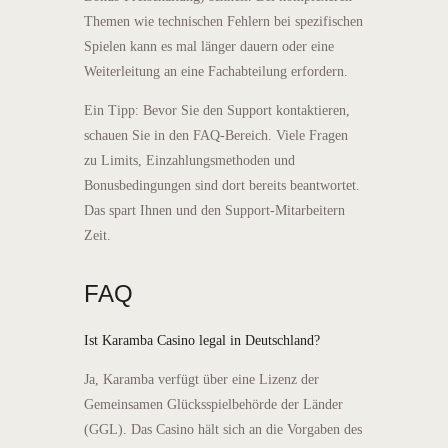
Themen wie technischen Fehlern bei spezifischen
Spielen kann es mal länger dauern oder eine
Weiterleitung an eine Fachabteilung erfordern.
Ein Tipp: Bevor Sie den Support kontaktieren,
schauen Sie in den FAQ-Bereich. Viele Fragen
zu Limits, Einzahlungsmethoden und
Bonusbedingungen sind dort bereits beantwortet.
Das spart Ihnen und den Support-Mitarbeitern
Zeit.
FAQ
Ist Karamba Casino legal in Deutschland?
Ja, Karamba verfügt über eine Lizenz der
Gemeinsamen Glücksspielbehörde der Länder
(GGL). Das Casino hält sich an die Vorgaben des