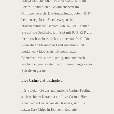
„Mega Moolah“ oder „Hall of Gods“ sind im
Portfolio und bieten Gewinnchancen im
Millionenbereich. Die Auszahlungsquoten (RTP)
bei den regulären Slots bewegen sich im
branchenüblichen Bereich von 94-97%. Achten
Sie auf die Spielinfo: Ein Slot mit 97% RTP gibt
theoretisch mehr zurück als einer mit 94%. Die
Auswahl an klassischen Fruit Machines und
modernen Video-Slots mit komplexen
Bonusfeatures ist breit genug, um auch nach
wochenlangem Spielen nicht in eine Langeweile-
Spirale zu geraten.
Live Casino und Tischspiele
Für Spieler, die das authentische Casino-Feeling
suchen, bietet Karamba ein Live Casino. Hier
sitzen echte Dealer vor der Kamera, und Sie
setzen Ihre Chips in Echtzeit. Roulette,