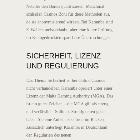
Neteller den Bonus qualifizieren. Manchmal
schließen Casinos Boni für diese Methoden aus,
da sie anonymisierend wirken. Bei Karamba sind
E-Wallets meist erlaubt, aber eine kurze Prüfung
im Kleingedruckten spart böse Überraschungen.
SICHERHEIT, LIZENZ
UND REGULIERUNG
Das Thema Sicherheit ist bei Online Casinos
nicht verhandelbar. Karamba operiert unter einer
Lizenz der Malta Gaming Authority (MGA). Das
ist ein gutes Zeichen – die MGA gilt als streng
und verlässlich. Sollte es Streitigkeiten geben,
haben Sie eine Aufsichtsbehörde im Rücken.
Zusätzlich unterliegt Karamba in Deutschland
den Regularien des neuen