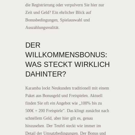
die Registrierung oder verpulvern Sie hier nur
Zeit und Geld? Ein ehrlicher Blick auf
Bonusbedingungen, Spielauswahl und
Auszahlungsrealität.
DER
WILLKOMMENSBONUS:
WAS STECKT WIRKLICH
DAHINTER?
Karamba lockt Neukunden traditionell mit einem
Paket aus Bonusgeld und Freispielen. Aktuell
finden Sie oft ein Angebot wie „100% bis zu
500€ + 200 Freispiele“. Das klingt zunächst nach
schnellem Geld, aber hier gilt es, genau
hinzusehen. Der Teufel steckt wie immer im
Detail der Umsatzbedingungen. Der Bonus und