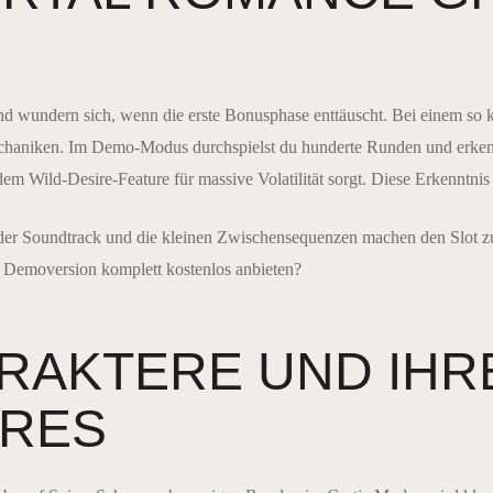
l und wundern sich, wenn die erste Bonusphase enttäuscht. Bei einem s
chaniken. Im Demo-Modus durchspielst du hunderte Runden und erkenns
em Wild-Desire-Feature für massive Volatilität sorgt. Diese Erkenntni
 der Soundtrack und die kleinen Zwischensequenzen machen den Slot 
e Demoversion komplett kostenlos anbieten?
ARAKTERE UND IHR
RES