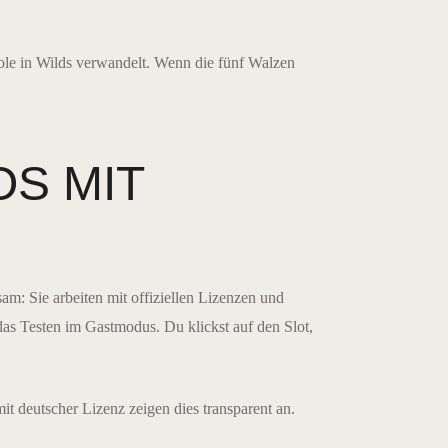
mbole in Wilds verwandelt. Wenn die fünf Walzen
OS MIT
am: Sie arbeiten mit offiziellen Lizenzen und
as Testen im Gastmodus. Du klickst auf den Slot,
 deutscher Lizenz zeigen dies transparent an.