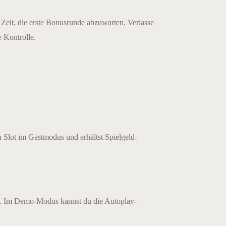
 Zeit, die erste Bonusrunde abzuwarten. Verlasse
 Kontrolle.
n Slot im Gastmodus und erhältst Spielgeld-
ins. Im Demo-Modus kannst du die Autoplay-