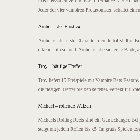
Das Herzstück von Immortal Romance ist die Chamb
Jeder der vier vampiren Protagonisten schaltet eine
Amber – der Einstieg
Amber ist der erste Charakter, den du triffst. Ihre B
erkennst du schnell: Amber ist die sicherste Bank, ab
Troy – häufige Treffer
Troy liefert 15 Freispiele mit Vampire Bats-Featur
die riesigen Treffer bleiben seltener. Perfekt für Sp
Michael – rollende Walzen
Michaels Rolling Reels sind ein Gamechanger. Bei 
steigt mit jedem Rollen bis x5. Im gratis Spielen tes