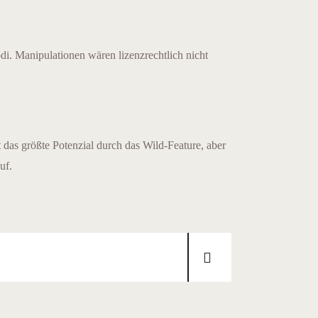
i. Manipulationen wären lizenzrechtlich nicht
t das größte Potenzial durch das Wild-Feature, aber
uf.