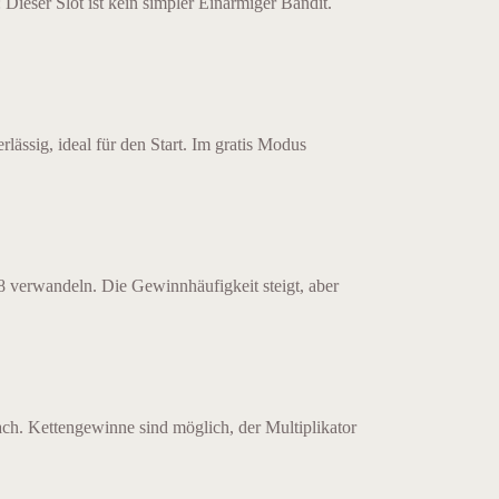
eser Slot ist kein simpler Einarmiger Bandit.
rlässig, ideal für den Start. Im gratis Modus
x8 verwandeln. Die Gewinnhäufigkeit steigt, aber
ch. Kettengewinne sind möglich, der Multiplikator