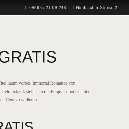
09568 / 21 09 248
Heubischer Straße 2
GRATIS
Titel kaum vorbei. Immortal Romance von
ld riskiert, stellt sich die Frage: Lohnt sich der
en Cent zu verlieren.
ATIS