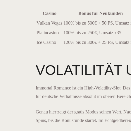
Casino
Bonus für Neukunden
Vulkan Vegas
100% bis zu 500€ + 50 FS, Umsatz
Platincasino
100% bis zu 250€, Umsatz x35
Ice Casino
120% bis zu 300€ + 25 FS, Umsatz
VOLATILITÄT
Immortal Romance ist ein High-Volatility-Slot. Da
für deutsche Verhältnisse absolut im oberen Bereich
Genau hier zeigt der gratis Modus seinen Wert. N
Spins, bis die Bonusrunde startet. Im Echtgeldbereic