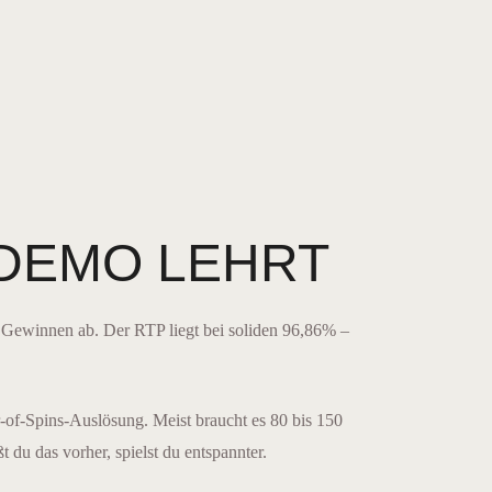
 DEMO LEHRT
n Gewinnen ab. Der RTP liegt bei soliden 96,86% –
of-Spins-Auslösung. Meist braucht es 80 bis 150
 du das vorher, spielst du entspannter.