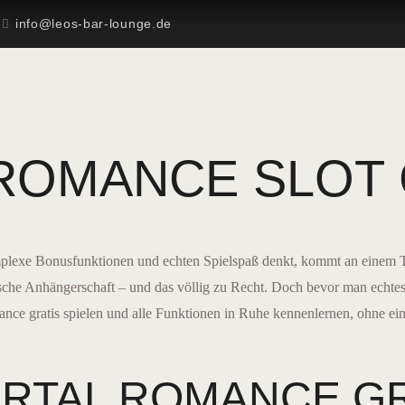
info@leos-bar-lounge.de
ROMANCE SLOT 
mplexe Bonusfunktionen und echten Spielspaß denkt, kommt an einem 
sche Anhängerschaft – und das völlig zu Recht. Doch bevor man echtes Ge
ce gratis spielen und alle Funktionen in Ruhe kennenlernen, ohne ein
RTAL ROMANCE GR