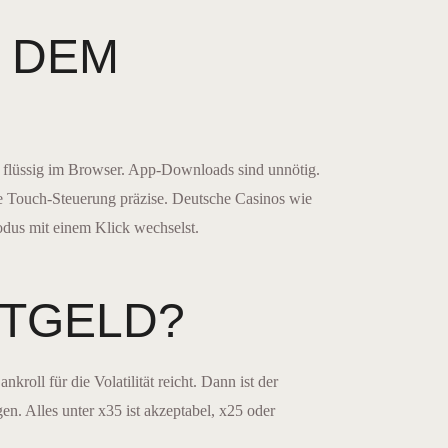
F DEM
 flüssig im Browser. App-Downloads sind unnötig.
die Touch-Steuerung präzise. Deutsche Casinos wie
dus mit einem Klick wechselst.
TGELD?
ll für die Volatilität reicht. Dann ist der
 Alles unter x35 ist akzeptabel, x25 oder