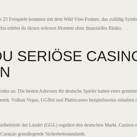
. Ihre 25 Freispiele kommen mit dem Wild Vine-Feature, das zufällig Sy
s erlebst du diesen seltenen Moment ohne finanzielles Risiko.
DU SERIÖSE CASIN
ON
odus an. Die besten Adressen für deutsche Spieler haben eines gemeins
reit. Vulkan Vegas, GGBet und Platincasino beispielsweise erlauben d
lbehörde der Länder (GGL) reguliert den deutschen Markt. Casinos mit
 Curaçao grundlegende Sicherheitsstandards.