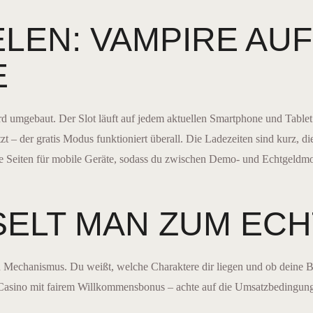
ELEN: VAMPIRE AU
E
umgebaut. Der Slot läuft auf jedem aktuellen Smartphone und Tablet
zt – der gratis Modus funktioniert überall. Die Ladezeiten sind kurz, 
re Seiten für mobile Geräte, sodass du zwischen Demo- und Echtgeldmo
ELT MAN ZUM ECH
chanismus. Du weißt, welche Charaktere dir liegen und ob deine Bankro
sino mit fairem Willkommensbonus – achte auf die Umsatzbedingungen.