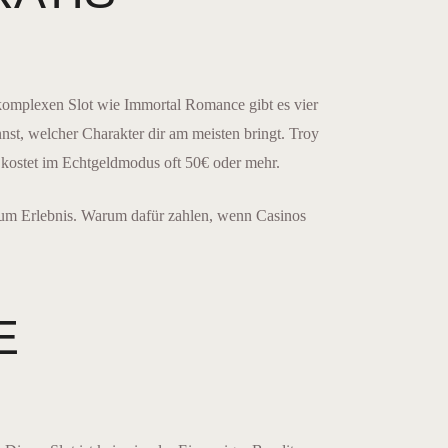
o komplexen Slot wie Immortal Romance gibt es vier
t, welcher Charakter dir am meisten bringt. Troy
s kostet im Echtgeldmodus oft 50€ oder mehr.
zum Erlebnis. Warum dafür zahlen, wenn Casinos
E