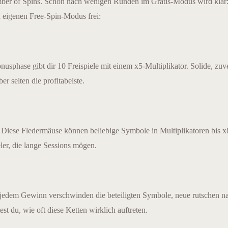
er of Spins. Schon nach wenigen Runden im Gratis-Modus wird klar: Di
n eigenen Free-Spin-Modus frei:
onusphase gibt dir 10 Freispiele mit einem x5-Multiplikator. Solide, zuve
er selten die profitabelste.
e. Diese Fledermäuse können beliebige Symbole in Multiplikatoren bis 
ieler, die lange Sessions mögen.
jedem Gewinn verschwinden die beteiligten Symbole, neue rutschen na
test du, wie oft diese Ketten wirklich auftreten.