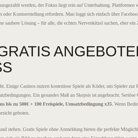
sgezahlt werden, der Fokus liegt rein auf Unterhaltung. Plattformen 
ion oder Kontoerstellung erfordern. Man loggt sich einfach über Facebook
 saubere Lösung – für alle, die echten Nervenkitzel suchen, eher ein Ze
 GRATIS ANGEBOT
SS
richt. Einige Casinos nutzen kostenlose Spiele als Köder, um Spieler zur
zbedingungen. Ein gesundes Maß an Skepsis ist angebracht. Seriöse C
s bis zu 500€ + 100 Freispiele, Umsatzbedingung x35
. Wenn Bedin
orsicht geboten.
rund stehen. Gratis Spiele ohne Anmeldung bieten die perfekte Möglich