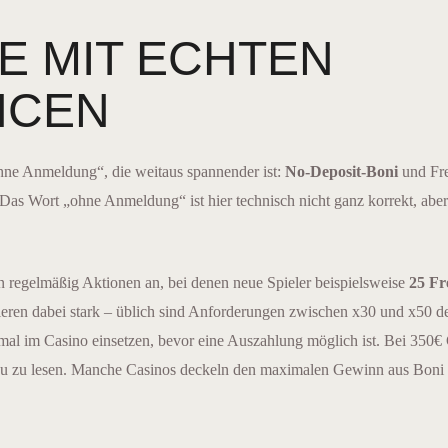
LE MIT ECHTEN
NCEN
ohne Anmeldung“, die weitaus spannender ist:
No-Deposit-Boni
und Fre
 Das Wort „ohne Anmeldung“ ist hier technisch nicht ganz korrekt, aber 
n regelmäßig Aktionen an, bei denen neue Spieler beispielsweise
25 Fr
ieren dabei stark – üblich sind Anforderungen zwischen x30 und x50 d
mal im Casino einsetzen, bevor eine Auszahlung möglich ist. Bei 350
au zu lesen. Manche Casinos deckeln den maximalen Gewinn aus Boni 