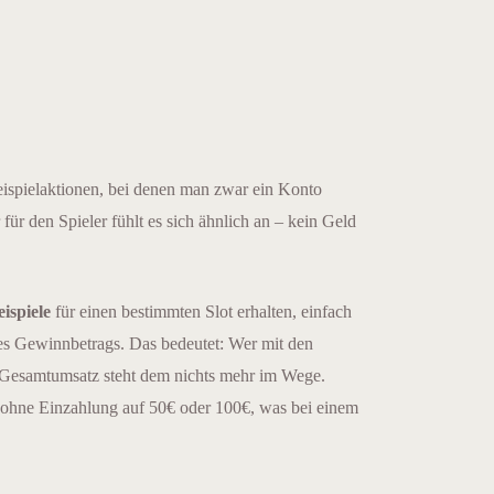
ispielaktionen, bei denen man zwar ein Konto
für den Spieler fühlt es sich ähnlich an – kein Geld
eispiele
für einen bestimmten Slot erhalten, einfach
es Gewinnbetrags. Das bedeutet: Wer mit den
€ Gesamtumsatz steht dem nichts mehr im Wege.
ohne Einzahlung auf 50€ oder 100€, was bei einem