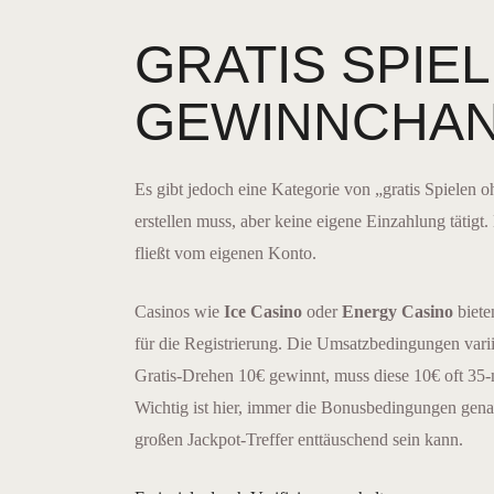
GRATIS SPIE
GEWINNCHA
Es gibt jedoch eine Kategorie von „gratis Spielen 
erstellen muss, aber keine eigene Einzahlung tätigt.
fließt vom eigenen Konto.
Casinos wie
Ice Casino
oder
Energy Casino
biete
für die Registrierung. Die Umsatzbedingungen vari
Gratis-Drehen 10€ gewinnt, muss diese 10€ oft 35-
Wichtig ist hier, immer die Bonusbedingungen gen
großen Jackpot-Treffer enttäuschend sein kann.