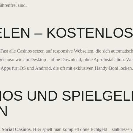
hrenfrei sind.
IELEN – KOSTENLO
 Fast alle Casinos setzen auf responsive Webseiten, die sich automatis
enauso wie am Desktop – ohne Download, ohne App-Installation. Wer
 Apps für iOS und Android, die oft mit exklusiven Handy-Boni locken.
NOS UND SPIELGEL
N
d
Social Casinos
. Hier spielt man komplett ohne Echtgeld – stattdessen 