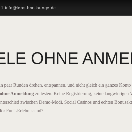
info@leos-bar-lounge.de
IELE OHNE ANM
ein paar Runden drehen, entspannen, und nicht gleich ein ganzes Konto 
e ohne Anmeldung
zu testen. Keine Registrierung, keine langwierigen V
Unterschied zwischen Demo-Modi, Social Casinos und echten Bonusakti
for Fun“-Erlebnis sind?