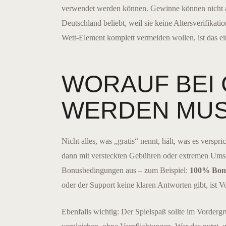
verwendet werden können. Gewinne können nicht au
Deutschland beliebt, weil sie keine Altersverifikat
Wett-Element komplett vermeiden wollen, ist das eine
WORAUF BEI
WERDEN MU
Nicht alles, was „gratis“ nennt, hält, was es versp
dann mit versteckten Gebühren oder extremen Umsat
Bonusbedingungen aus – zum Beispiel:
100% Bonu
oder der Support keine klaren Antworten gibt, ist V
Ebenfalls wichtig: Der Spielspaß sollte im Vorderg