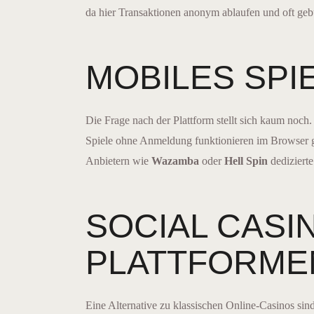
da hier Transaktionen anonym ablaufen und oft gebü
MOBILES SP
Die Frage nach der Plattform stellt sich kaum noch.
Spiele ohne Anmeldung funktionieren im Browser g
Anbietern wie
Wazamba
oder
Hell Spin
dedizierte
SOCIAL CASI
PLATTFORME
Eine Alternative zu klassischen Online-Casinos sin