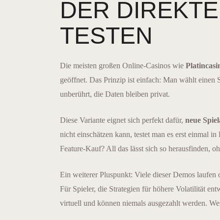
DER DIREKTE
TESTEN
Die meisten großen Online-Casinos wie
Platincasi
geöffnet. Das Prinzip ist einfach: Man wählt einen 
unberührt, die Daten bleiben privat.
Diese Variante eignet sich perfekt dafür,
neue Spie
nicht einschätzen kann, testet man es erst einmal 
Feature-Kauf? All das lässt sich so herausfinden, 
Ein weiterer Pluspunkt: Viele dieser Demos laufen
Für Spieler, die Strategien für höhere Volatilität
virtuell und können niemals ausgezahlt werden. We