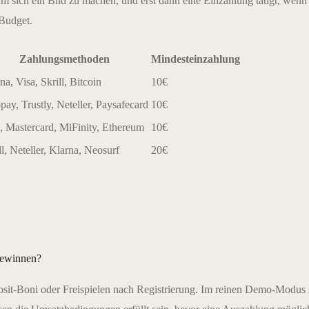
m sich ein Bild zu machen, und erst dann eine Einzahlung tätigt, wenn 
 Budget.
Zahlungsmethoden
Mindesteinzahlung
na, Visa, Skrill, Bitcoin
10€
pay, Trustly, Neteller, Paysafecard
10€
, Mastercard, MiFinity, Ethereum
10€
ll, Neteller, Klarna, Neosurf
20€
 gewinnen?
sit-Boni oder Freispielen nach Registrierung. Im reinen Demo-Modus s