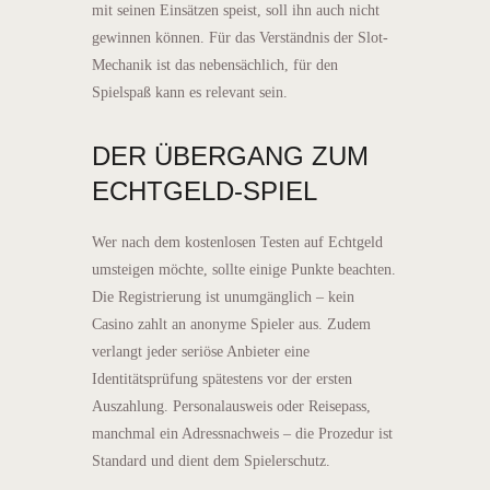
mit seinen Einsätzen speist, soll ihn auch nicht
gewinnen können. Für das Verständnis der Slot-
Mechanik ist das nebensächlich, für den
Spielspaß kann es relevant sein.
DER ÜBERGANG ZUM
ECHTGELD-SPIEL
Wer nach dem kostenlosen Testen auf Echtgeld
umsteigen möchte, sollte einige Punkte beachten.
Die Registrierung ist unumgänglich – kein
Casino zahlt an anonyme Spieler aus. Zudem
verlangt jeder seriöse Anbieter eine
Identitätsprüfung spätestens vor der ersten
Auszahlung. Personalausweis oder Reisepass,
manchmal ein Adressnachweis – die Prozedur ist
Standard und dient dem Spielerschutz.