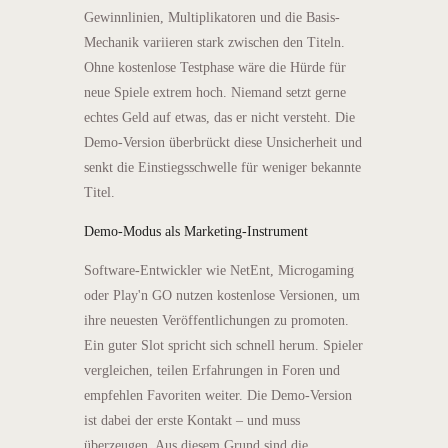
Gewinnlinien, Multiplikatoren und die Basis-
Mechanik variieren stark zwischen den Titeln.
Ohne kostenlose Testphase wäre die Hürde für
neue Spiele extrem hoch. Niemand setzt gerne
echtes Geld auf etwas, das er nicht versteht. Die
Demo-Version überbrückt diese Unsicherheit und
senkt die Einstiegsschwelle für weniger bekannte
Titel.
Demo-Modus als Marketing-Instrument
Software-Entwickler wie NetEnt, Microgaming
oder Play'n GO nutzen kostenlose Versionen, um
ihre neuesten Veröffentlichungen zu promoten.
Ein guter Slot spricht sich schnell herum. Spieler
vergleichen, teilen Erfahrungen in Foren und
empfehlen Favoriten weiter. Die Demo-Version
ist dabei der erste Kontakt – und muss
überzeugen. Aus diesem Grund sind die