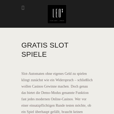
GRATIS SLOT
SPIELE
Slot-Automaten ohne eigenes Geld zu spielen
klingt zunächst wie ein Widerspruch – schließlich
wollen Casinos Gewinne machen. Doch genau
das bietet die Demo-Modus genannte Funktion
fast jedes modernen Online-Casinos. Wer vor
einer einsatzpflichtigen Runde testen möchte, ob
ein Spiel überhaupt gefällt, braucht keinen