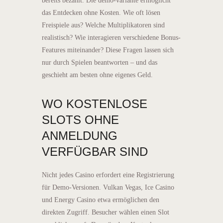
bereits bezahlt. Die demo-variante ermöglicht
das Entdecken ohne Kosten. Wie oft lösen
Freispiele aus? Welche Multiplikatoren sind
realistisch? Wie interagieren verschiedene Bonus-
Features miteinander? Diese Fragen lassen sich
nur durch Spielen beantworten – und das
geschieht am besten ohne eigenes Geld.
WO KOSTENLOSE
SLOTS OHNE
ANMELDUNG
VERFÜGBAR SIND
Nicht jedes Casino erfordert eine Registrierung
für Demo-Versionen. Vulkan Vegas, Ice Casino
und Energy Casino etwa ermöglichen den
direkten Zugriff. Besucher wählen einen Slot