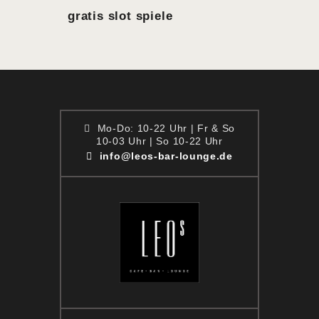
gratis slot spiele
Mo-Do: 10-22 Uhr | Fr & So
10-03 Uhr | So 10-22 Uhr
info@leos-bar-lounge.de