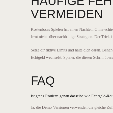
HÄUFIGE FEH
VERMEIDEN
Kostenloses Spielen hat einen Nachteil: Ohne echtes
lernt nichts über nachhaltige Strategien. Der Trick 
Setze dir fiktive Limits und halte dich daran. Behan
Echtgeld wechselst. Spieler, die diesen Schritt über
FAQ
Ist gratis Roulette genau dasselbe wie Echtgeld-Rou
Ja, die Demo-Versionen verwenden die gleiche Zufa