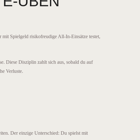
TE-ÜBEN
mit Spielgeld risikofreudige All-In-Einsätze testet,
e. Diese Disziplin zahlt sich aus, sobald du auf
he Verluste.
en. Der einzige Unterschied: Du spielst mit