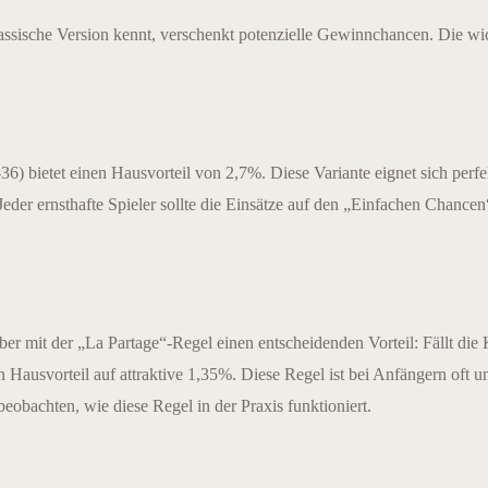
klassische Version kennt, verschenkt potenzielle Gewinnchancen. Die wi
6) bietet einen Hausvorteil von 2,7%. Diese Variante eignet sich perfe
 Jeder ernsthafte Spieler sollte die Einsätze auf den „Einfachen Chanc
 aber mit der „La Partage“-Regel einen entscheidenden Vorteil: Fällt di
Hausvorteil auf attraktive 1,35%. Diese Regel ist bei Anfängern oft un
eobachten, wie diese Regel in der Praxis funktioniert.