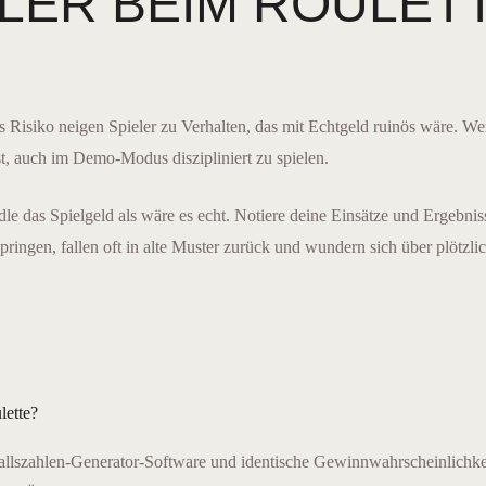
LER BEIM ROULET
 Risiko neigen Spieler zu Verhalten, das mit Echtgeld ruinös wäre. Wer 
ist, auch im Demo-Modus diszipliniert zu spielen.
dle das Spielgeld als wäre es echt. Notiere deine Einsätze und Ergebniss
springen, fallen oft in alte Muster zurück und wundern sich über plötzlic
lette?
llszahlen-Generator-Software und identische Gewinnwahrscheinlichkeit