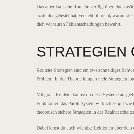
Das amerikanische Roulette verfügt über eine zusät
kostenlos getestet hat, versteht oft nicht, warum d
dich vor teuren Fehlentscheidungen bewahrt.
STRATEGIEN 
Roulette-Strategien sind ein zweischneidiges Schwe
Problem: In der Theorie klingen viele Strategien lo
Mit gratis Roulette kannst du diese Systeme ausgiebi
Funktioniert das Paroli-System wirklich so gut wie 
theoretisch sichere Strategien in der Realität scheit
Dabei lernst du auch wichtige Lektionen über dein e