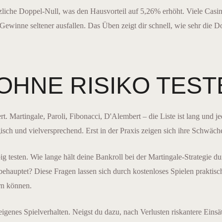
zliche Doppel-Null, was den Hausvorteil auf 5,26% erhöht. Viele Casino
ie Gewinne seltener ausfallen. Das Üben zeigt dir schnell, wie sehr die
OHNE RISIKO TEST
rt. Martingale, Paroli, Fibonacci, D'Alembert – die Liste ist lang und 
gisch und vielversprechend. Erst in der Praxis zeigen sich ihre Schwäch
g testen. Wie lange hält deine Bankroll bei der Martingale-Strategie dur
behauptet? Diese Fragen lassen sich durch kostenloses Spielen praktisc
ern können.
igenes Spielverhalten. Neigst du dazu, nach Verlusten riskantere Einsät