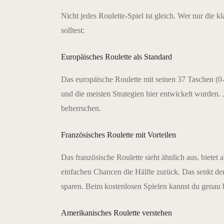
Nicht jedes Roulette-Spiel ist gleich. Wer nur die 
solltest:
Europäisches Roulette als Standard
Das europäische Roulette mit seinen 37 Taschen (0-3
und die meisten Strategien hier entwickelt wurden.
beherrschen.
Französisches Roulette mit Vorteilen
Das französische Roulette sieht ähnlich aus, bietet
einfachen Chancen die Hälfte zurück. Das senkt den 
sparen. Beim kostenlosen Spielen kannst du genau b
Amerikanisches Roulette verstehen