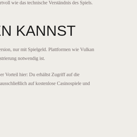
rtvoll wie das technische Verständnis des Spiels.
EN KANNST
rsion, nur mit Spielgeld. Plattformen wie Vulkan
trierung notwendig ist.
orteil hier: Du erhältst Zugriff auf die
ausschließlich auf kostenlose Casinospiele und