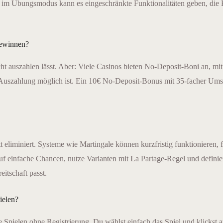
tte im Übungsmodus kann es eingeschränkte Funktionalitäten geben, die
gewinnen?
t auszahlen lässt. Aber: Viele Casinos bieten No-Deposit-Boni an, mi
uszahlung möglich ist. Ein 10€ No-Deposit-Bonus mit 35-facher Umsa
tt eliminiert. Systeme wie Martingale können kurzfristig funktionieren, 
uf einfache Chancen, nutze Varianten mit La Partage-Regel und definie
itschaft passt.
ielen?
e Spielen ohne Registrierung. Du wählst einfach das Spiel und klicks