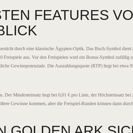
STEN FEATURES V
BLICK
esticht durch eine klassische Ägypten-Optik. Das Buch-Symbol dient al
 Freispiele aus. Vor den Freispielen wird ein Bonus-Symbol zufällig a
liche Gewinnpotenziale. Die Auszahlungsquote (RTP) liegt bei etwa 95,
Der Mindesteinsatz liegt bei 0,01 € pro Linie, der Höchsteinsatz bei 
is größere Gewinne kommen, aber die Freispiel-Runden können dann durc
N GOLDEN ARK SI