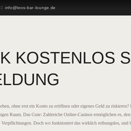
info@leos-bar-lounge.de
K KOSTENLOS S
ELDUNG
ben, ohne erst ein Konto zu eröffnen oder eigenes Geld zu riskieren
higen Raum. Das Gute: Zahlreiche Online-Casinos ermöglichen es, den 
 Verpflichtungen. Doch wo funktioniert das wirklich reibungslos, und