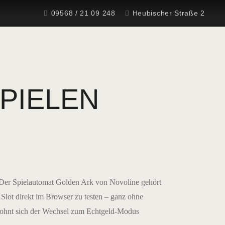
09568 / 21 09 248
Heubischer Straße 2
PIELEN
? Der Spielautomat Golden Ark von Novoline gehört
Slot direkt im Browser zu testen – ganz ohne
 lohnt sich der Wechsel zum Echtgeld-Modus