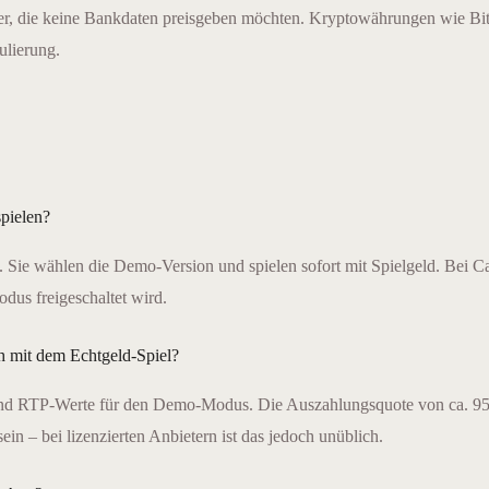
eler, die keine Bankdaten preisgeben möchten. Kryptowährungen wie 
ulierung.
pielen?
h. Sie wählen die Demo-Version und spielen sofort mit Spielgeld. Bei C
dus freigeschaltet wird.
 mit dem Echtgeld-Spiel?
 und RTP-Werte für den Demo-Modus. Die Auszahlungsquote von ca. 95,
n – bei lizenzierten Anbietern ist das jedoch unüblich.