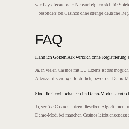
wie Paysafecard oder Neosurf eignen sich für Spi
– besonders bei Casinos ohne strenge deutsche Reg
FAQ
Kann ich Golden Ark wirklich ohne Registrierung s
Ja, in vielen Casinos mit EU-Lizenz ist das möglic
Altersverifizierung erforderlich, bevor der Demo-Mo
Sind die Gewinnchancen im Demo-Modus identisch
Ja, seriöse Casinos nutzen dieselben Algorithmen
Demo-Modi bei manchen Casinos leicht angepasst sei