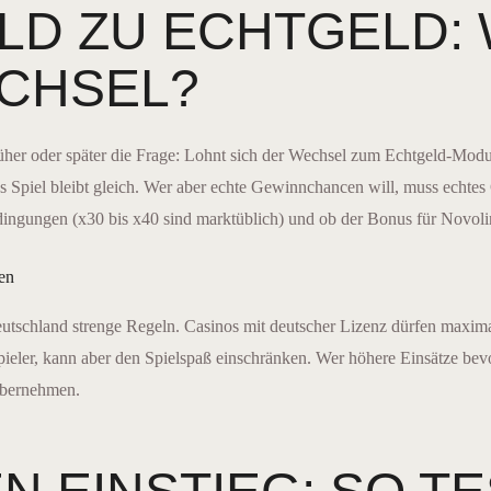
LD ZU ECHTGELD:
ECHSEL?
 früher oder später die Frage: Lohnt sich der Wechsel zum Echtgeld-Mo
s Spiel bleibt gleich. Wer aber echte Gewinnchancen will, muss echte
edingungen (x30 bis x40 sind marktüblich) und ob der Bonus für Novolin
en
Deutschland strenge Regeln. Casinos mit deutscher Lizenz dürfen maxi
pieler, kann aber den Spielspaß einschränken. Wer höhere Einsätze bevo
übernehmen.