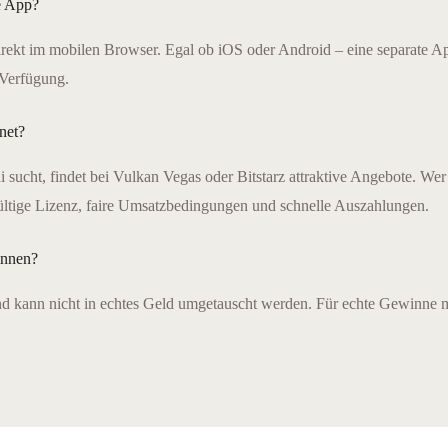
e App?
irekt im mobilen Browser. Egal ob iOS oder Android – eine separate App
 Verfügung.
net?
sucht, findet bei Vulkan Vegas oder Bitstarz attraktive Angebote. Wer
gültige Lizenz, faire Umsatzbedingungen und schnelle Auszahlungen.
innen?
und kann nicht in echtes Geld umgetauscht werden. Für echte Gewinne