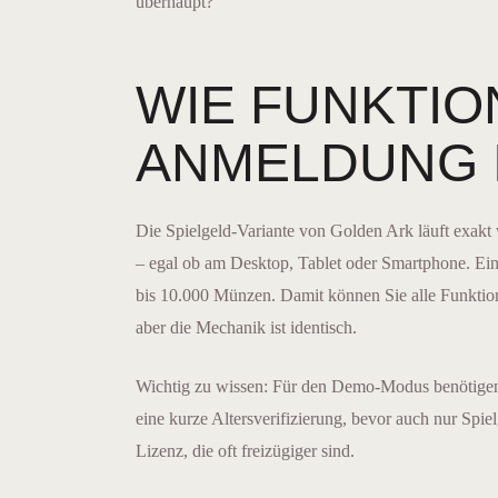
überhaupt?
WIE FUNKTIO
ANMELDUNG 
Die Spielgeld-Variante von Golden Ark läuft exakt
– egal ob am Desktop, Tablet oder Smartphone. Ein
bis 10.000 Münzen. Damit können Sie alle Funktione
aber die Mechanik ist identisch.
Wichtig zu wissen: Für den Demo-Modus benötigen 
eine kurze Altersverifizierung, bevor auch nur Spie
Lizenz, die oft freizügiger sind.