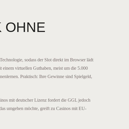
K OHNE
echnologie, sodass der Slot direkt im Browser lädt
t einem virtuellen Guthaben, meist um die 5.000
nnenlernen. Praktisch: Ihre Gewinne sind Spielgeld,
inos mit deutscher Lizenz fordert die GGL jedoch
er das umgehen möchte, greift zu Casinos mit EU-