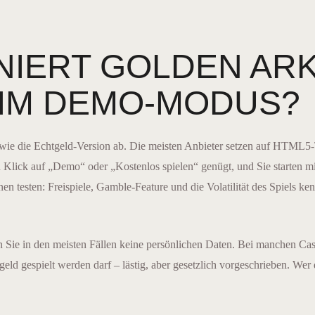
NIERT GOLDEN AR
IM DEMO-MODUS?
 wie die Echtgeld-Version ab. Die meisten Anbieter setzen auf HTML5-T
 Klick auf „Demo“ oder „Kostenlos spielen“ genügt, und Sie starten mi
n testen: Freispiele, Gamble-Feature und die Volatilität des Spiels ke
Sie in den meisten Fällen keine persönlichen Daten. Bei manchen Cas
lgeld gespielt werden darf – lästig, aber gesetzlich vorgeschrieben. W