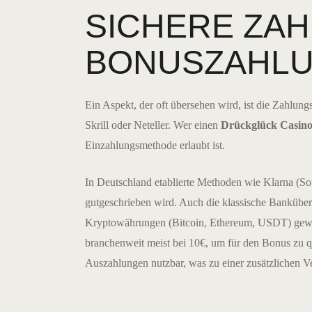
SICHERE ZA
BONUSZAHL
Ein Aspekt, der oft übersehen wird, ist die Zahlu
Skrill oder Neteller. Wer einen
Drückglück Casin
Einzahlungsmethode erlaubt ist.
In Deutschland etablierte Methoden wie Klarna (Sofo
gutgeschrieben wird. Auch die klassische Banküber
Kryptowährungen (Bitcoin, Ethereum, USDT) gewin
branchenweit meist bei 10€, um für den Bonus zu qua
Auszahlungen nutzbar, was zu einer zusätzlichen Ve