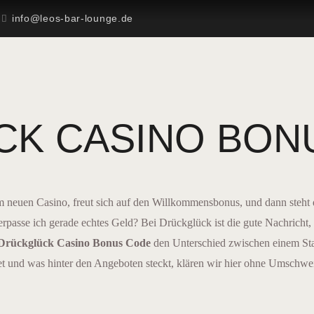
info@leos-bar-lounge.de
K CASINO BON
nem neuen Casino, freut sich auf den Willkommensbonus, und dann steht 
Verpasse ich gerade echtes Geld? Bei Drückglück ist die gute Nachricht,
Drückglück Casino Bonus Code
den Unterschied zwischen einem Sta
t und was hinter den Angeboten steckt, klären wir hier ohne Umschwei