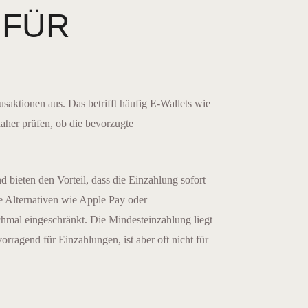
 FÜR
aktionen aus. Das betrifft häufig E-Wallets wie
aher prüfen, ob die bevorzugte
 bieten den Vorteil, dass die Einzahlung sofort
e Alternativen wie Apple Pay oder
mal eingeschränkt. Die Mindesteinzahlung liegt
rragend für Einzahlungen, ist aber oft nicht für