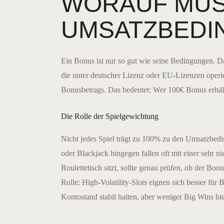
WORAUF MUS
UMSATZBEDI
Ein Bonus ist nur so gut wie seine Bedingungen. D
die unter deutscher Lizenz oder EU-Lizenzen operi
Bonusbetrags. Das bedeutet: Wer 100€ Bonus erhält
Die Rolle der Spielgewichtung
Nicht jedes Spiel trägt zu 100% zu den Umsatzbedi
oder Blackjack hingegen fallen oft mit einer sehr
Roulettetisch sitzt, sollte genau prüfen, ob der Bonu
Rolle: High-Volatility-Slots eignen sich besser für
Kontostand stabil halten, aber weniger Big Wins bie