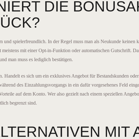
NIERT DIE BONUSA
LÜCK?
n und spielerfreundlich. In der Regel muss man als Neukunde keinen k
meistens mit einer Opt-in-Funktion oder automatischen Gutschrift. Das
nd man muss es lediglich bestätigen.
. Handelt es sich um ein exklusives Angebot für Bestandskunden oder ei
 während des Einzahlungsvorgangs in ein dafür vorgesehenes Feld ein
Vorteile auf dem Konto. Wer also gezielt nach einem speziellen Angebot 
tlich begrenzt sind.
ALTERNATIVEN MIT