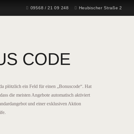
09568 / 21 09 248
Heubischer Straße 2
US CODE
da plötzlich ein Feld für einen „Bonuscode“. Hat
 dass die meisten Angebote automatisch aktiviert
ndardangebot und einer exklusiven Aktion
fe.