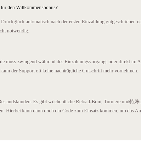
 für den Willkommensbonus?
Drückglück automatisch nach der ersten Einzahlung gutgeschrieben od
icht notwendig.
Code muss zwingend während des Einzahlungsvorgangs oder direkt im A
ann der Support oft keine nachträgliche Gutschrift mehr vornehmen.
i Bestandskunden. Es gibt wöchentliche Reload-Boni, Turniere und特殊e 
n. Hierbei kann dann doch ein Code zum Einsatz kommen, um das Ange