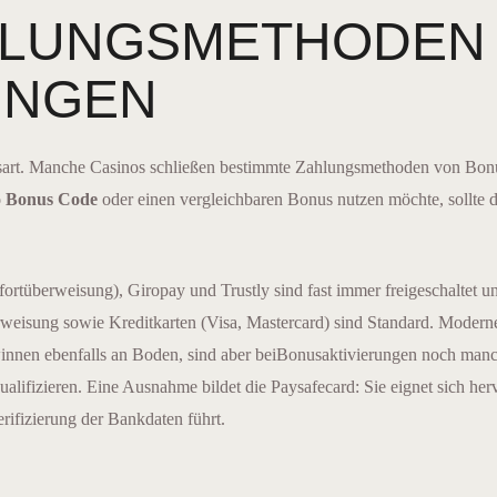
HLUNGSMETHODEN
UNGEN
ngsart. Manche Casinos schließen bestimmte Zahlungsmethoden von Bonus
o Bonus Code
oder einen vergleichbaren Bonus nutzen möchte, sollte d
rtüberweisung), Giropay und Trustly sind fast immer freigeschaltet und
weisung sowie Kreditkarten (Visa, Mastercard) sind Standard. Modern
nen ebenfalls an Boden, sind aber beiBonusaktivierungen noch manch
lifizieren. Eine Ausnahme bildet die Paysafecard: Sie eignet sich hervo
rifizierung der Bankdaten führt.