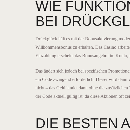
WIE FUNKTIO
BEI DRÜCKG
Drückglück hält es mit der Bonusaktivierung moder
Willkommensbonus zu erhalten. Das Casino arbeitet 
Einzahlung erscheint das Bonusangebot im Konto, u
Das ändert sich jedoch bei spezifischen Promotionen
ein Code zwingend erforderlich. Dieser wird dann
nicht – das Geld landet dann ohne die zusätzlichen 
der Code aktuell gültig ist, da diese Aktionen oft zei
DIE BESTEN 