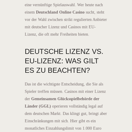
eine vernünftige Spielauswahl. Wer heute nach
einem
Deutschland Online Casino
sucht, steht
vor der Wahl zwischen strikt regulierten Anbieter
mit deutscher Lizenz und Casinos mit EU-
Lizenz, die oft mehr Freiheiten bieten.
DEUTSCHE LIZENZ VS.
EU-LIZENZ: WAS GILT
ES ZU BEACHTEN?
Das ist die wichtigste Entscheidung, die Sie als
Spieler treffen müssen. Casinos mit einer Lizenz
der
Gemeinsamen Glücksspielbehörde der
Länder (GGL)
operieren vollständig legal auf
dem deutschen Markt. Das klingt gut, bringt aber
Einschränkungen mit sich. Hier gibt es ein
monatliches Einzahlungslimit von 1.000 Euro