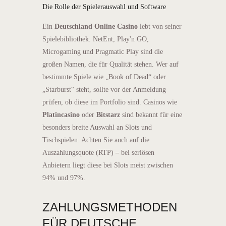
Die Rolle der Spielerauswahl und Software
Ein
Deutschland Online Casino
lebt von seiner
Spielebibliothek. NetEnt, Play'n GO,
Microgaming und Pragmatic Play sind die
großen Namen, die für Qualität stehen. Wer auf
bestimmte Spiele wie „Book of Dead“ oder
„Starburst“ steht, sollte vor der Anmeldung
prüfen, ob diese im Portfolio sind. Casinos wie
Platincasino
oder
Bitstarz
sind bekannt für eine
besonders breite Auswahl an Slots und
Tischspielen. Achten Sie auch auf die
Auszahlungsquote (RTP) – bei seriösen
Anbietern liegt diese bei Slots meist zwischen
94% und 97%.
ZAHLUNGSMETHODEN
FÜR DEUTSCHE