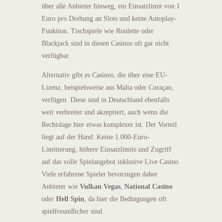
über alle Anbieter hinweg, ein Einsatzlimit von 1
Euro pro Drehung an Slots und keine Autoplay-
Funktion. Tischspiele wie Roulette oder
Blackjack sind in diesen Casinos oft gar nicht
verfügbar.
Alternativ gibt es Casinos, die über eine EU-
Lizenz, beispielsweise aus Malta oder Curaçao,
verfügen. Diese sind in Deutschland ebenfalls
weit verbreitet und akzeptiert, auch wenn die
Rechtslage hier etwas komplexer ist. Der Vorteil
liegt auf der Hand: Keine 1.000-Euro-
Limitierung, höhere Einsatzlimits und Zugriff
auf das volle Spielangebot inklusive Live Casino.
Viele erfahrene Spieler bevorzugen daher
Anbieter wie
Vulkan Vegas
,
National Casino
oder
Hell Spin
, da hier die Bedingungen oft
spielfreundlicher sind.