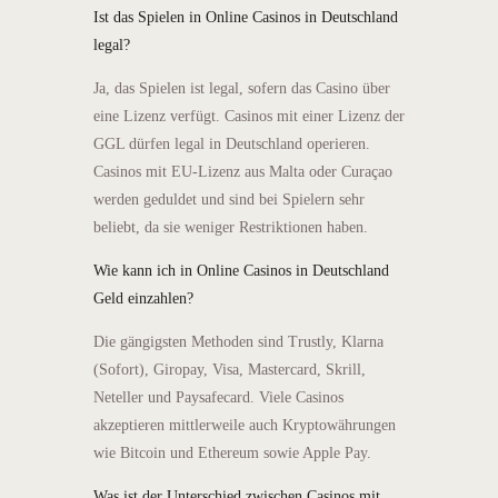
Ist das Spielen in Online Casinos in Deutschland
legal?
Ja, das Spielen ist legal, sofern das Casino über
eine Lizenz verfügt. Casinos mit einer Lizenz der
GGL dürfen legal in Deutschland operieren.
Casinos mit EU-Lizenz aus Malta oder Curaçao
werden geduldet und sind bei Spielern sehr
beliebt, da sie weniger Restriktionen haben.
Wie kann ich in Online Casinos in Deutschland
Geld einzahlen?
Die gängigsten Methoden sind Trustly, Klarna
(Sofort), Giropay, Visa, Mastercard, Skrill,
Neteller und Paysafecard. Viele Casinos
akzeptieren mittlerweile auch Kryptowährungen
wie Bitcoin und Ethereum sowie Apple Pay.
Was ist der Unterschied zwischen Casinos mit