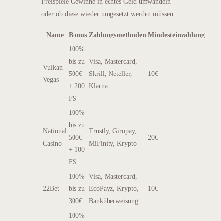
Freispiele Gewinne in echtes Geld umwandeln
oder ob diese wieder umgesetzt werden müssen.
Name
Bonus
Zahlungsmethoden
Mindesteinzahlung
100%
bis zu
Visa, Mastercard,
Vulkan
500€
Skrill, Neteller,
10€
Vegas
+ 200
Klarna
FS
100%
bis zu
National
Trustly, Giropay,
500€
20€
Casino
MiFinity, Krypto
+ 100
FS
100%
Visa, Mastercard,
22Bet
bis zu
EcoPayz, Krypto,
10€
300€
Banküberweisung
100%