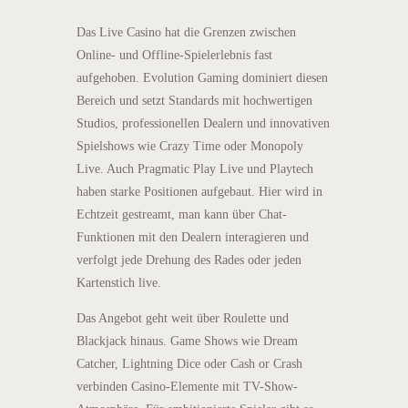
Das Live Casino hat die Grenzen zwischen
Online- und Offline-Spielerlebnis fast
aufgehoben. Evolution Gaming dominiert diesen
Bereich und setzt Standards mit hochwertigen
Studios, professionellen Dealern und innovativen
Spielshows wie Crazy Time oder Monopoly
Live. Auch Pragmatic Play Live und Playtech
haben starke Positionen aufgebaut. Hier wird in
Echtzeit gestreamt, man kann über Chat-
Funktionen mit den Dealern interagieren und
verfolgt jede Drehung des Rades oder jeden
Kartenstich live.
Das Angebot geht weit über Roulette und
Blackjack hinaus. Game Shows wie Dream
Catcher, Lightning Dice oder Cash or Crash
verbinden Casino-Elemente mit TV-Show-