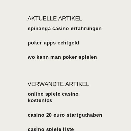
AKTUELLE ARTIKEL
spinanga casino erfahrungen
poker apps echtgeld
wo kann man poker spielen
VERWANDTE ARTIKEL
online spiele casino
kostenlos
casino 20 euro startguthaben
casino spiele liste