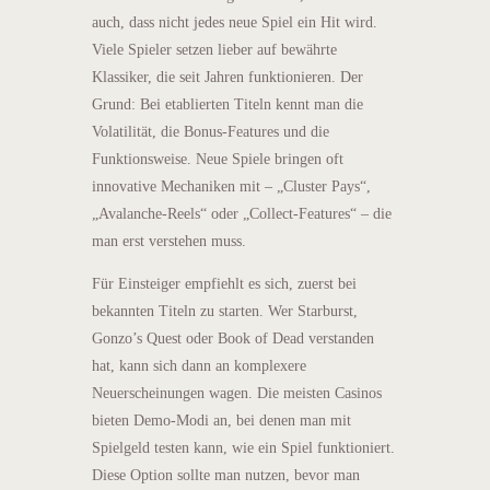
auch, dass nicht jedes neue Spiel ein Hit wird.
Viele Spieler setzen lieber auf bewährte
Klassiker, die seit Jahren funktionieren. Der
Grund: Bei etablierten Titeln kennt man die
Volatilität, die Bonus-Features und die
Funktionsweise. Neue Spiele bringen oft
innovative Mechaniken mit – „Cluster Pays“,
„Avalanche-Reels“ oder „Collect-Features“ – die
man erst verstehen muss.
Für Einsteiger empfiehlt es sich, zuerst bei
bekannten Titeln zu starten. Wer Starburst,
Gonzo’s Quest oder Book of Dead verstanden
hat, kann sich dann an komplexere
Neuerscheinungen wagen. Die meisten Casinos
bieten Demo-Modi an, bei denen man mit
Spielgeld testen kann, wie ein Spiel funktioniert.
Diese Option sollte man nutzen, bevor man