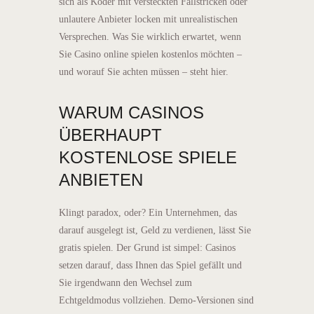
sich als Köder mit versteckten Fallstricken oder
unlautere Anbieter locken mit unrealistischen
Versprechen. Was Sie wirklich erwartet, wenn
Sie Casino online spielen kostenlos möchten –
und worauf Sie achten müssen – steht hier.
WARUM CASINOS
ÜBERHAUPT
KOSTENLOSE SPIELE
ANBIETEN
Klingt paradox, oder? Ein Unternehmen, das
darauf ausgelegt ist, Geld zu verdienen, lässt Sie
gratis spielen. Der Grund ist simpel: Casinos
setzen darauf, dass Ihnen das Spiel gefällt und
Sie irgendwann den Wechsel zum
Echtgeldmodus vollziehen. Demo-Versionen sind