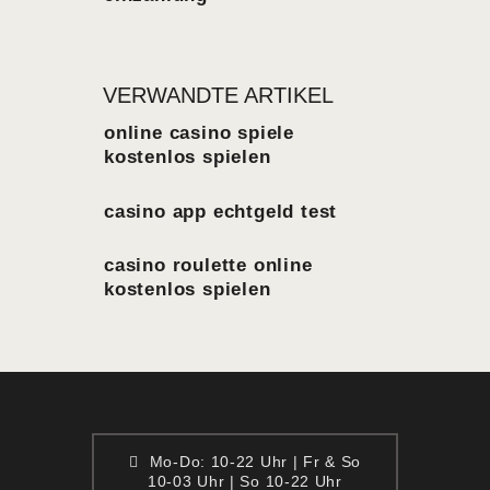
VERWANDTE ARTIKEL
online casino spiele
kostenlos spielen
casino app echtgeld test
casino roulette online
kostenlos spielen
Mo-Do: 10-22 Uhr | Fr & So
10-03 Uhr | So 10-22 Uhr