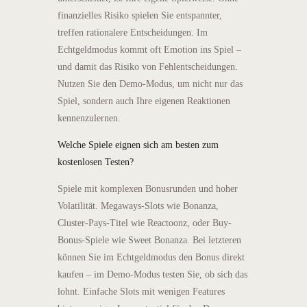
finanzielles Risiko spielen Sie entspannter,
treffen rationalere Entscheidungen. Im
Echtgeldmodus kommt oft Emotion ins Spiel –
und damit das Risiko von Fehlentscheidungen.
Nutzen Sie den Demo-Modus, um nicht nur das
Spiel, sondern auch Ihre eigenen Reaktionen
kennenzulernen.
Welche Spiele eignen sich am besten zum
kostenlosen Testen?
Spiele mit komplexen Bonusrunden und hoher
Volatilität. Megaways-Slots wie Bonanza,
Cluster-Pays-Titel wie Reactoonz, oder Buy-
Bonus-Spiele wie Sweet Bonanza. Bei letzteren
können Sie im Echtgeldmodus den Bonus direkt
kaufen – im Demo-Modus testen Sie, ob sich das
lohnt. Einfache Slots mit wenigen Features