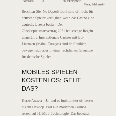
Bitstarz
Ja
20 Freispiele
Visa, MiFinity
Beachten Sie: No Deposit Boni sind oft nicht für
deutsche Spieler verfügbar, wenn das Casino eine
deutsche Lizenz besitzt. Der
Glücksspielstaatsvertrag 2021 hat strenge Regeln
eingeführt. Internationale Casinos mit EU-
Lizenzen (Malta, Curaçao) sind da flexibler,
bewegen sich aber in einer rechtlichen Grauzone
für deutsche Spieler.
MOBILES SPIELEN
KOSTENLOS: GEHT
DAS?
Kurze Antwort: Ja, und es funktioniert oft besser
als am Desktop. Fast alle modernen Casinos
setzen auf HTML5-Technologie. Das bedeutet,