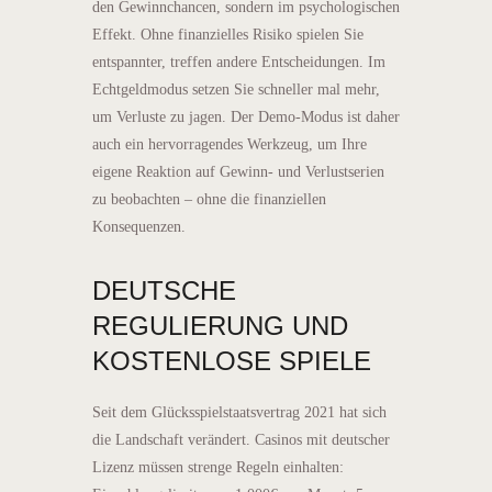
den Gewinnchancen, sondern im psychologischen
Effekt. Ohne finanzielles Risiko spielen Sie
entspannter, treffen andere Entscheidungen. Im
Echtgeldmodus setzen Sie schneller mal mehr,
um Verluste zu jagen. Der Demo-Modus ist daher
auch ein hervorragendes Werkzeug, um Ihre
eigene Reaktion auf Gewinn- und Verlustserien
zu beobachten – ohne die finanziellen
Konsequenzen.
DEUTSCHE
REGULIERUNG UND
KOSTENLOSE SPIELE
Seit dem Glücksspielstaatsvertrag 2021 hat sich
die Landschaft verändert. Casinos mit deutscher
Lizenz müssen strenge Regeln einhalten: