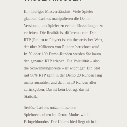
Ein häufiges Missverständnis: Viele Spieler
glauben, Casinos manipulieren die Demo-
Versionen, um Spieler zu echten Einzahlungen zu
verleiten. Die Realität ist differenzierter. Der
RTP (Return to Player) ist ein theoretischer Wert,
der über Millionen von Runden berechnet wird.
In 50 oder 100 Demo-Runden werden Sie kaum
den genauen RTP erleben. Die Volatilität – also
die Schwankungsbreite – ist wichtiger. Ein Slot
mit 96% RTP kann in der Demo 20 Runden lang
nichts auszahlen und dann in 10 Runden alles
zurückgeben. Das ist kein Betrug, das ist
Statistik.
Seriöse Casinos nutzen dieselben
Spielmechaniken im Demo-Modus wie im
Echtgeldmodus. Der Unterschied liegt nicht in