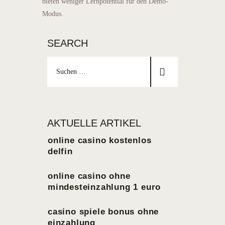
bieten weniger Lernpotential für den Demo-
Modus.
SEARCH
AKTUELLE ARTIKEL
online casino kostenlos
delfin
online casino ohne
mindesteinzahlung 1 euro
casino spiele bonus ohne
einzahlung