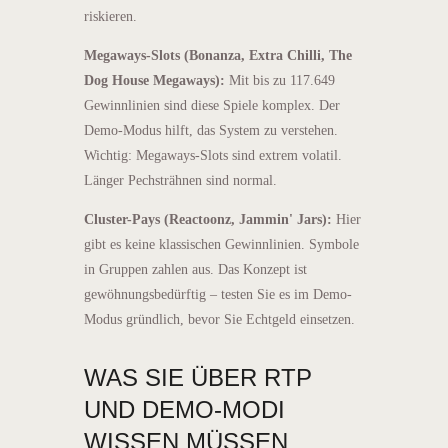
riskieren.
Megaways-Slots (Bonanza, Extra Chilli, The
Dog House Megaways):
Mit bis zu 117.649
Gewinnlinien sind diese Spiele komplex. Der
Demo-Modus hilft, das System zu verstehen.
Wichtig: Megaways-Slots sind extrem volatil.
Länger Pechsträhnen sind normal.
Cluster-Pays (Reactoonz, Jammin' Jars):
Hier
gibt es keine klassischen Gewinnlinien. Symbole
in Gruppen zahlen aus. Das Konzept ist
gewöhnungsbedürftig – testen Sie es im Demo-
Modus gründlich, bevor Sie Echtgeld einsetzen.
WAS SIE ÜBER RTP
UND DEMO-MODI
WISSEN MÜSSEN