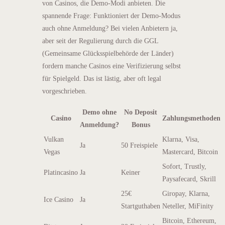
von Casinos, die Demo-Modi anbieten. Die
spannende Frage: Funktioniert der Demo-Modus
auch ohne Anmeldung? Bei vielen Anbietern ja,
aber seit der Regulierung durch die GGL
(Gemeinsame Glücksspielbehörde der Länder)
fordern manche Casinos eine Verifizierung selbst
für Spielgeld. Das ist lästig, aber oft legal
vorgeschrieben.
Demo ohne
No Deposit
Casino
Zahlungsmethoden
Anmeldung?
Bonus
Vulkan
Klarna, Visa,
Ja
50 Freispiele
Vegas
Mastercard, Bitcoin
Sofort, Trustly,
Platincasino
Ja
Keiner
Paysafecard, Skrill
25€
Giropay, Klarna,
Ice Casino
Ja
Startguthaben
Neteller, MiFinity
Bitcoin, Ethereum,