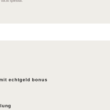
nicht spielbar.
mit echtgeld bonus
hlung