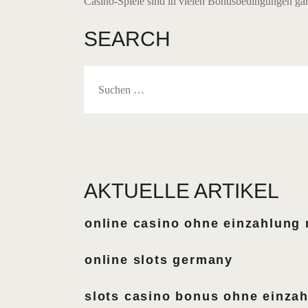
Casino-Spiele sind in vielen Bonusbedingungen gar 
SEARCH
AKTUELLE ARTIKEL
online casino ohne einzahlung 
online slots germany
slots casino bonus ohne einza