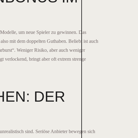
e Modelle, um neue Spieler zu gewinnen. Das
 also mit dem doppelten Guthaben. Beliebt ist auch
arburst“. Weniger Risiko, aber auch weniger
t verlockend, bringt aber oft extrem strenge
EN: DER
nrealistisch sind. Seriöse Anbieter bewegen sich