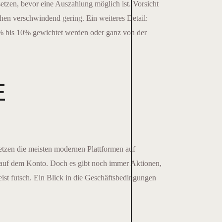
tzen, bevor eine Auszahlung möglich ist. Vorsicht
ehen verschwindend gering. Ein weiteres Detail:
 5% bis 10% gewichtet werden oder ganz von der
E
etzen die meisten modernen Plattformen auf
 auf dem Konto. Doch es gibt noch immer Aktionen,
eist futsch. Ein Blick in die Geschäftsbedingungen