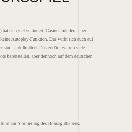
at sich viel verändert. Casinos mit deutscher
 keine Autoplay-Funktion. Das wirkt sich auch auf
ind stark limitiert. Das erklärt, warum viele
te bereitstellen, aber dennoch auf dem deutschen
g führt zur Stornierung des Bonusguthabens.