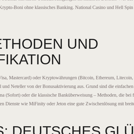
 Krypto-Boni ohne klassisches Banking. National Casino und Hell Spin
ETHODEN UND
IKATION
 (Visa, Mastercard) oder Kryptowährungen (Bitcoin, Ethereum, Litecoin,
ill und Neteller von der Bonusaktivierung aus. Grund sind die einfache
rna (Sofort) oder die klassische Banküberweisung – Methoden, die bei f
ten Dienste wie MiFinity oder Jeton eine gute Zwischenlösung mit brei
S: DEUTSCHES GLÜ