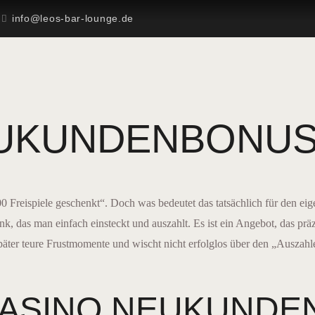
info@leos-bar-lounge.de
EUKUNDENBONU
00 Freispiele geschenkt“. Doch was bedeutet das tatsächlich für den 
enk, das man einfach einsteckt und auszahlt. Es ist ein Angebot, das p
päter teure Frustmomente und wischt nicht erfolglos über den „Auszahl
CASINO NEUKUNDE