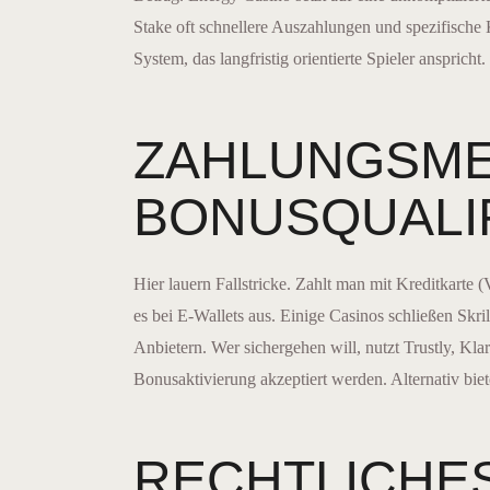
Stake oft schnellere Auszahlungen und spezifische
System, das langfristig orientierte Spieler anspricht.
ZAHLUNGSM
BONUSQUALIF
Hier lauern Fallstricke. Zahlt man mit Kreditkarte
es bei E-Wallets aus. Einige Casinos schließen Skr
Anbietern. Wer sichergehen will, nutzt Trustly, Kla
Bonusaktivierung akzeptiert werden. Alternativ bie
RECHTLICHE