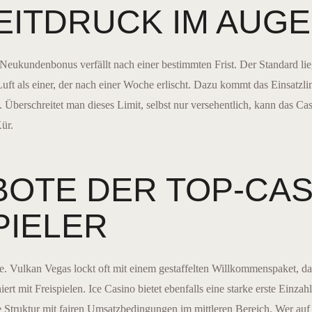
ZEITDRUCK IM AUG
o Neukundenbonus verfällt nach einer bestimmten Frist. Der Standard li
 Luft als einer, der nach einer Woche erlischt. Dazu kommt das Einsatz
berschreitet man dieses Limit, selbst nur versehentlich, kann das Cas
Kür.
OTE DER TOP-CAS
PIELER
e. Vulkan Vegas lockt oft mit einem gestaffelten Willkommenspaket, das 
 mit Freispielen. Ice Casino bietet ebenfalls eine starke erste Einzah
e Struktur mit fairen Umsatzbedingungen im mittleren Bereich. Wer auf 