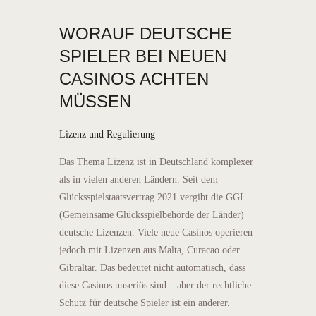
WORAUF DEUTSCHE
SPIELER BEI NEUEN
CASINOS ACHTEN
MÜSSEN
Lizenz und Regulierung
Das Thema Lizenz ist in Deutschland komplexer
als in vielen anderen Ländern. Seit dem
Glücksspielstaatsvertrag 2021 vergibt die GGL
(Gemeinsame Glücksspielbehörde der Länder)
deutsche Lizenzen. Viele neue Casinos operieren
jedoch mit Lizenzen aus Malta, Curacao oder
Gibraltar. Das bedeutet nicht automatisch, dass
diese Casinos unseriös sind – aber der rechtliche
Schutz für deutsche Spieler ist ein anderer.