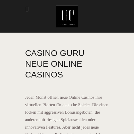
CASINO GURU
NEUE ONLINE
CASINOS
Jeden Monat öffnen neue Online Casinos ihre
virtuellen Pforten für deutsche Spieler. Die einen
locken mit aggressiven Bonusangeboten, die
anderen mit riesigen Spielauswahlen oder
innovativen Features. Aber nicht jedes neue