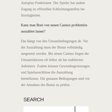
Autoplay-Funktionen. Der Spieler hat zudem
Zugang zu offiziellen Schlichtungsstellen bei
Streitigkeiten.
Kann man Boni von neuen Casinos problemlos
auszahlen lassen?
Das hängt von den Umsatzbedingungen ab. Vor
der Auszahlung muss der Bonus vollständig
umgesetzt werden. Bei neuen Casinos liegen die
Umsatzfaktoren oft höher als bei etablierten
Anbietern. Zudem können Gewinnbegrenzungen
und Spielausschlüsse die Auszahlung
beeinflussen. Die genauen Bedingungen sind vor
der Annahme des Bonus zu prüfen.
SEARCH