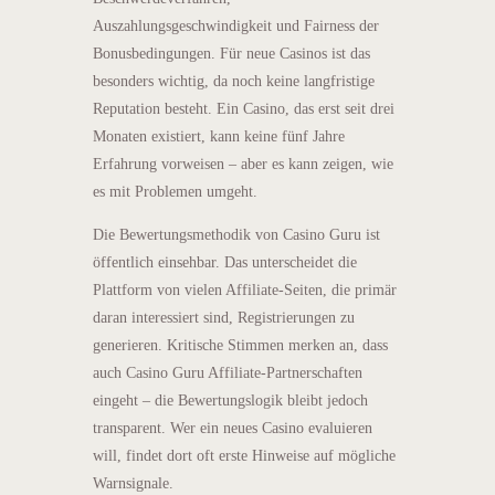
Auszahlungsgeschwindigkeit und Fairness der
Bonusbedingungen. Für neue Casinos ist das
besonders wichtig, da noch keine langfristige
Reputation besteht. Ein Casino, das erst seit drei
Monaten existiert, kann keine fünf Jahre
Erfahrung vorweisen – aber es kann zeigen, wie
es mit Problemen umgeht.
Die Bewertungsmethodik von Casino Guru ist
öffentlich einsehbar. Das unterscheidet die
Plattform von vielen Affiliate-Seiten, die primär
daran interessiert sind, Registrierungen zu
generieren. Kritische Stimmen merken an, dass
auch Casino Guru Affiliate-Partnerschaften
eingeht – die Bewertungslogik bleibt jedoch
transparent. Wer ein neues Casino evaluieren
will, findet dort oft erste Hinweise auf mögliche
Warnsignale.