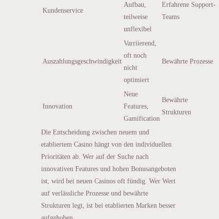
Aufbau,
Erfahrene Support-
Kundenservice
teilweise
Teams
unflexibel
Varriierend,
oft noch
Auszahlungsgeschwindigkeit
Bewährte Prozesse
nicht
optimiert
Neue
Bewährte
Innovation
Features,
Strukturen
Gamification
Die Entscheidung zwischen neuem und
etabliertem Casino hängt von den individuellen
Prioritäten ab. Wer auf der Suche nach
innovativen Features und hohen Bonusangeboten
ist, wird bei neuen Casinos oft fündig. Wer Wert
auf verlässliche Prozesse und bewährte
Strukturen legt, ist bei etablierten Marken besser
aufgehoben.