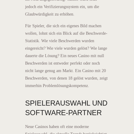
jedoch ein Verifizierungssystem ein, um die
Glaubwürdigkeit zu erhöhen.
Für Spieler, die sich ein eigenes Bild machen
wollen, lohnt sich ein Blick auf die Beschwerde-
Statistik. Wie viele Beschwerden wurden
eingereicht? Wie viele wurden gelöst? Wie lange
dauerte die Lösung? Ein neues Casino mit null
Beschwerden ist entweder perfekt oder noch
nicht lange genug am Markt. Ein Casino mit 20
Beschwerden, von denen 18 gelöst wurden, zeigt
immerhin Problemlösungskompetenz.
SPIELERAUSWAHL UND
SOFTWARE-PARTNER
Neue Casinos haben oft eine moderne