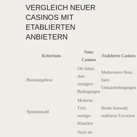
VERGLEICH NEUER
CASINOS MIT
ETABLIERTEN
ANBIETERN
Neue
Kriterium
Etablierte Casinos
Casinos
Oft höher,
Modereatere Boni,
aber
Bonusangebote
faire
strengere
Umsatzbedingungen
Bedingungen
Moderne
Titel,
Breite Auswahl,
Spielauswahl
weniger
etablierte Favoriten
Klassiker
Noch im