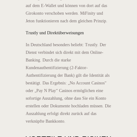
auf dem E-Wallet und können von dort auf das
Girokonto verschoben werden. MiFinity und
Jeton funktionieren nach dem gleichen Prinzip.
Trustly und Direktüberweisungen
In Deutschland besonders beliebt: Trustly. Der
Dienst verbindet sich direkt mit dem Online-
Banking. Durch die starke
Kundenauthentifizierung (2-Faktor-
Authentifizierung der Bank) gilt die Identität als
bestätigt. Das Ergebnis: „No Account Casinos“
oder „Pay N Play“ Casinos ermöglichen eine
sofortige Auszahlung, ohne dass Sie ein Konto
erstellen oder Dokumente hochladen müssen. Die
Auszahlung erfolgt direkt zurück auf das
verknüpfte Bankkonto.