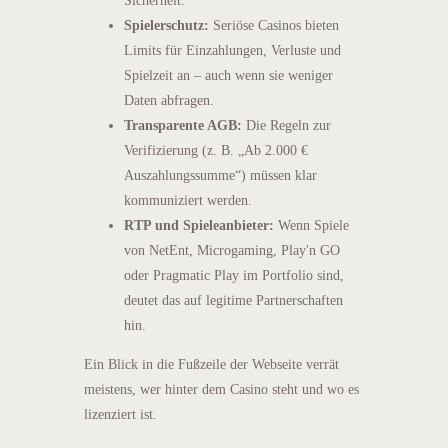
Sicherheit.
Spielerschutz:
Seriöse Casinos bieten
Limits für Einzahlungen, Verluste und
Spielzeit an – auch wenn sie weniger
Daten abfragen.
Transparente AGB:
Die Regeln zur
Verifizierung (z. B. „Ab 2.000 €
Auszahlungssumme“) müssen klar
kommuniziert werden.
RTP und Spieleanbieter:
Wenn Spiele
von NetEnt, Microgaming, Play'n GO
oder Pragmatic Play im Portfolio sind,
deutet das auf legitime Partnerschaften
hin.
Ein Blick in die Fußzeile der Webseite verrät
meistens, wer hinter dem Casino steht und wo es
lizenziert ist.