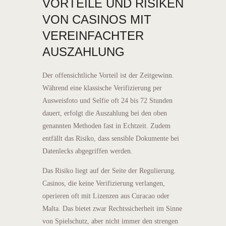
VORTEILE UND RISIKEN
VON CASINOS MIT
VEREINFACHTER
AUSZAHLUNG
Der offensichtliche Vorteil ist der Zeitgewinn.
Während eine klassische Verifizierung per
Ausweisfoto und Selfie oft 24 bis 72 Stunden
dauert, erfolgt die Auszahlung bei den oben
genannten Methoden fast in Echtzeit. Zudem
entfällt das Risiko, dass sensible Dokumente bei
Datenlecks abgegriffen werden.
Das Risiko liegt auf der Seite der Regulierung.
Casinos, die keine Verifizierung verlangen,
operieren oft mit Lizenzen aus Curacao oder
Malta. Das bietet zwar Rechtssicherheit im Sinne
von Spielschutz, aber nicht immer den strengen