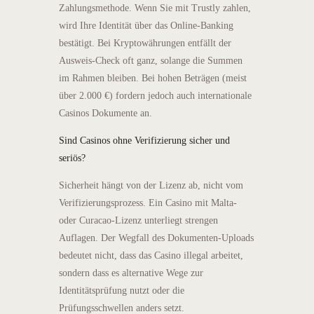
Zahlungsmethode. Wenn Sie mit Trustly zahlen,
wird Ihre Identität über das Online-Banking
bestätigt. Bei Kryptowährungen entfällt der
Ausweis-Check oft ganz, solange die Summen
im Rahmen bleiben. Bei hohen Beträgen (meist
über 2.000 €) fordern jedoch auch internationale
Casinos Dokumente an.
Sind Casinos ohne Verifizierung sicher und
seriös?
Sicherheit hängt von der Lizenz ab, nicht vom
Verifizierungsprozess. Ein Casino mit Malta-
oder Curacao-Lizenz unterliegt strengen
Auflagen. Der Wegfall des Dokumenten-Uploads
bedeutet nicht, dass das Casino illegal arbeitet,
sondern dass es alternative Wege zur
Identitätsprüfung nutzt oder die
Prüfungsschwellen anders setzt.