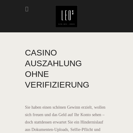
CASINO
AUSZAHLUNG
OHNE
VERIFIZIERUNG
Sie haben einen schönen Gewinn erzielt, wollen
sich freuen und das Geld auf Ihr Konto sehen –
doch stattdessen erwartet Sie ein Hindernislauf
aus Dokumenten-Uploads, Selfie-Pflicht und