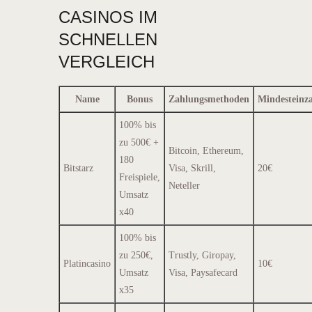
CASINOS IM
SCHNELLEN
VERGLEICH
Name
Bonus
Zahlungsmethoden
Mindesteinz
100% bis
zu 500€ +
Bitcoin, Ethereum,
180
Bitstarz
Visa, Skrill,
20€
Freispiele,
Neteller
Umsatz
x40
100% bis
zu 250€,
Trustly, Giropay,
Platincasino
10€
Umsatz
Visa, Paysafecard
x35