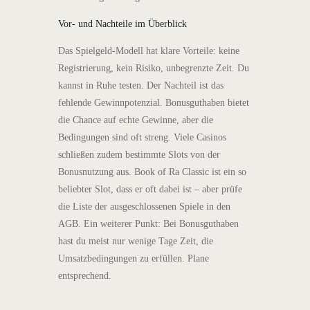
Vor- und Nachteile im Überblick
Das Spielgeld-Modell hat klare Vorteile: keine
Registrierung, kein Risiko, unbegrenzte Zeit. Du
kannst in Ruhe testen. Der Nachteil ist das
fehlende Gewinnpotenzial. Bonusguthaben bietet
die Chance auf echte Gewinne, aber die
Bedingungen sind oft streng. Viele Casinos
schließen zudem bestimmte Slots von der
Bonusnutzung aus. Book of Ra Classic ist ein so
beliebter Slot, dass er oft dabei ist – aber prüfe
die Liste der ausgeschlossenen Spiele in den
AGB. Ein weiterer Punkt: Bei Bonusguthaben
hast du meist nur wenige Tage Zeit, die
Umsatzbedingungen zu erfüllen. Plane
entsprechend.