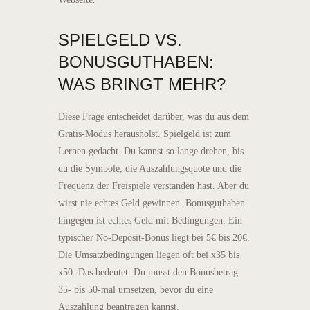
SPIELGELD VS.
BONUSGUTHABEN:
WAS BRINGT MEHR?
Diese Frage entscheidet darüber, was du aus dem
Gratis-Modus herausholst. Spielgeld ist zum
Lernen gedacht. Du kannst so lange drehen, bis
du die Symbole, die Auszahlungsquote und die
Frequenz der Freispiele verstanden hast. Aber du
wirst nie echtes Geld gewinnen. Bonusguthaben
hingegen ist echtes Geld mit Bedingungen. Ein
typischer No-Deposit-Bonus liegt bei 5€ bis 20€.
Die Umsatzbedingungen liegen oft bei x35 bis
x50. Das bedeutet: Du musst den Bonusbetrag
35- bis 50-mal umsetzen, bevor du eine
Auszahlung beantragen kannst.