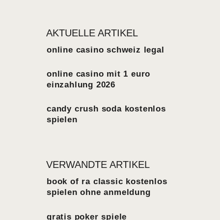
AKTUELLE ARTIKEL
online casino schweiz legal
online casino mit 1 euro
einzahlung 2026
candy crush soda kostenlos
spielen
VERWANDTE ARTIKEL
book of ra classic kostenlos
spielen ohne anmeldung
gratis poker spiele