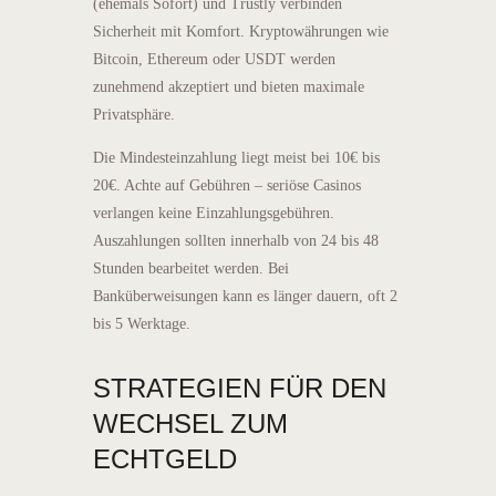
(ehemals Sofort) und Trustly verbinden
Sicherheit mit Komfort. Kryptowährungen wie
Bitcoin, Ethereum oder USDT werden
zunehmend akzeptiert und bieten maximale
Privatsphäre.
Die Mindesteinzahlung liegt meist bei 10€ bis
20€. Achte auf Gebühren – seriöse Casinos
verlangen keine Einzahlungsgebühren.
Auszahlungen sollten innerhalb von 24 bis 48
Stunden bearbeitet werden. Bei
Banküberweisungen kann es länger dauern, oft 2
bis 5 Werktage.
STRATEGIEN FÜR DEN
WECHSEL ZUM
ECHTGELD