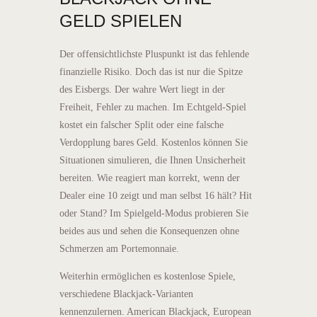
GELD SPIELEN
Der offensichtlichste Pluspunkt ist das fehlende
finanzielle Risiko. Doch das ist nur die Spitze
des Eisbergs. Der wahre Wert liegt in der
Freiheit, Fehler zu machen. Im Echtgeld-Spiel
kostet ein falscher Split oder eine falsche
Verdopplung bares Geld. Kostenlos können Sie
Situationen simulieren, die Ihnen Unsicherheit
bereiten. Wie reagiert man korrekt, wenn der
Dealer eine 10 zeigt und man selbst 16 hält? Hit
oder Stand? Im Spielgeld-Modus probieren Sie
beides aus und sehen die Konsequenzen ohne
Schmerzen am Portemonnaie.
Weiterhin ermöglichen es kostenlose Spiele,
verschiedene Blackjack-Varianten
kennenzulernen. American Blackjack, European