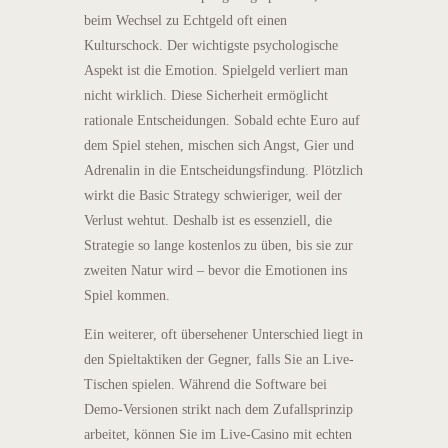
beim Wechsel zu Echtgeld oft einen
Kulturschock. Der wichtigste psychologische
Aspekt ist die Emotion. Spielgeld verliert man
nicht wirklich. Diese Sicherheit ermöglicht
rationale Entscheidungen. Sobald echte Euro auf
dem Spiel stehen, mischen sich Angst, Gier und
Adrenalin in die Entscheidungsfindung. Plötzlich
wirkt die Basic Strategy schwieriger, weil der
Verlust wehtut. Deshalb ist es essenziell, die
Strategie so lange kostenlos zu üben, bis sie zur
zweiten Natur wird – bevor die Emotionen ins
Spiel kommen.
Ein weiterer, oft übersehener Unterschied liegt in
den Spieltaktiken der Gegner, falls Sie an Live-
Tischen spielen. Während die Software bei
Demo-Versionen strikt nach dem Zufallsprinzip
arbeitet, können Sie im Live-Casino mit echten