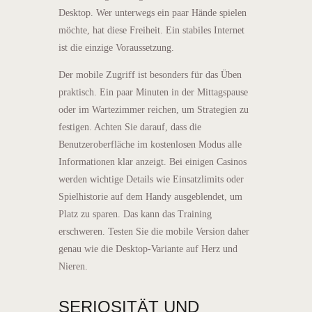
Desktop. Wer unterwegs ein paar Hände spielen
möchte, hat diese Freiheit. Ein stabiles Internet
ist die einzige Voraussetzung.
Der mobile Zugriff ist besonders für das Üben
praktisch. Ein paar Minuten in der Mittagspause
oder im Wartezimmer reichen, um Strategien zu
festigen. Achten Sie darauf, dass die
Benutzeroberfläche im kostenlosen Modus alle
Informationen klar anzeigt. Bei einigen Casinos
werden wichtige Details wie Einsatzlimits oder
Spielhistorie auf dem Handy ausgeblendet, um
Platz zu sparen. Das kann das Training
erschweren. Testen Sie die mobile Version daher
genau wie die Desktop-Variante auf Herz und
Nieren.
SERIOSITÄT UND