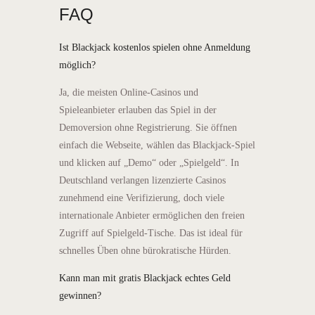
FAQ
Ist Blackjack kostenlos spielen ohne Anmeldung
möglich?
Ja, die meisten Online-Casinos und
Spieleanbieter erlauben das Spiel in der
Demoversion ohne Registrierung. Sie öffnen
einfach die Webseite, wählen das Blackjack-Spiel
und klicken auf „Demo“ oder „Spielgeld“. In
Deutschland verlangen lizenzierte Casinos
zunehmend eine Verifizierung, doch viele
internationale Anbieter ermöglichen den freien
Zugriff auf Spielgeld-Tische. Das ist ideal für
schnelles Üben ohne bürokratische Hürden.
Kann man mit gratis Blackjack echtes Geld
gewinnen?