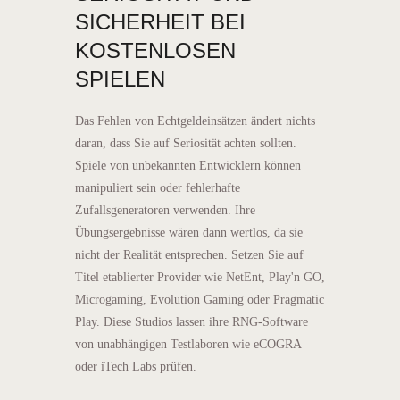
SICHERHEIT BEI
KOSTENLOSEN
SPIELEN
Das Fehlen von Echtgeldeinsätzen ändert nichts
daran, dass Sie auf Seriosität achten sollten.
Spiele von unbekannten Entwicklern können
manipuliert sein oder fehlerhafte
Zufallsgeneratoren verwenden. Ihre
Übungsergebnisse wären dann wertlos, da sie
nicht der Realität entsprechen. Setzen Sie auf
Titel etablierter Provider wie NetEnt, Play'n GO,
Microgaming, Evolution Gaming oder Pragmatic
Play. Diese Studios lassen ihre RNG-Software
von unabhängigen Testlaboren wie eCOGRA
oder iTech Labs prüfen.