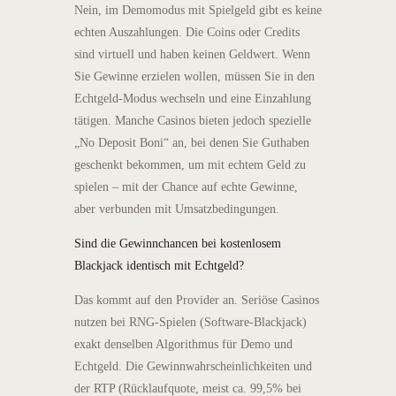
Nein, im Demomodus mit Spielgeld gibt es keine
echten Auszahlungen. Die Coins oder Credits
sind virtuell und haben keinen Geldwert. Wenn
Sie Gewinne erzielen wollen, müssen Sie in den
Echtgeld-Modus wechseln und eine Einzahlung
tätigen. Manche Casinos bieten jedoch spezielle
„No Deposit Boni“ an, bei denen Sie Guthaben
geschenkt bekommen, um mit echtem Geld zu
spielen – mit der Chance auf echte Gewinne,
aber verbunden mit Umsatzbedingungen.
Sind die Gewinnchancen bei kostenlosem
Blackjack identisch mit Echtgeld?
Das kommt auf den Provider an. Seriöse Casinos
nutzen bei RNG-Spielen (Software-Blackjack)
exakt denselben Algorithmus für Demo und
Echtgeld. Die Gewinnwahrscheinlichkeiten und
der RTP (Rücklaufquote, meist ca. 99,5% bei