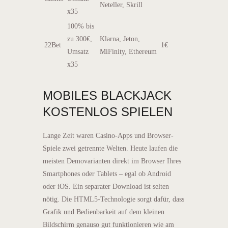
Neteller, Skrill
x35
100% bis
zu 300€,
Klarna, Jeton,
22Bet
1€
Umsatz
MiFinity, Ethereum
x35
MOBILES BLACKJACK
KOSTENLOS SPIELEN
Lange Zeit waren Casino-Apps und Browser-
Spiele zwei getrennte Welten. Heute laufen die
meisten Demovarianten direkt im Browser Ihres
Smartphones oder Tablets – egal ob Android
oder iOS. Ein separater Download ist selten
nötig. Die HTML5-Technologie sorgt dafür, dass
Grafik und Bedienbarkeit auf dem kleinen
Bildschirm genauso gut funktionieren wie am