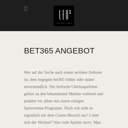
BET365 ANGEBOT
Wer auf der Suche nach einem seriösen Anbieter
ist, dem begegnet bet365 früher oder später
unvermeidlich. Der britische Glücksspielriese
gehört zu den bekanntesten Marken weltweit und
punktet vor allem mit einem riesigen
Sportwetten-Programm. Doch wie sieht es
eigentlich mit dem Casino-Bereich aus? Lohnt
sich der Wechsel? Was viele Spieler nervt: Man