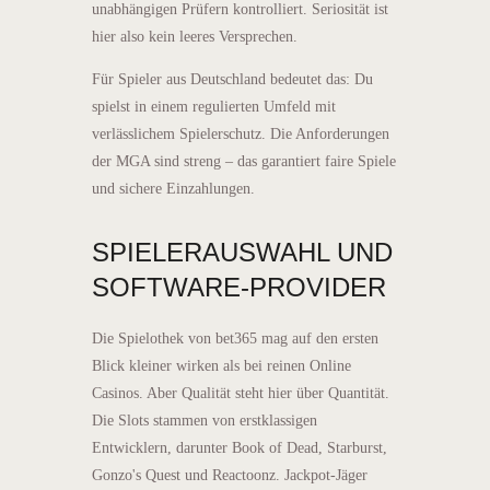
unabhängigen Prüfern kontrolliert. Seriosität ist
hier also kein leeres Versprechen.
Für Spieler aus Deutschland bedeutet das: Du
spielst in einem regulierten Umfeld mit
verlässlichem Spielerschutz. Die Anforderungen
der MGA sind streng – das garantiert faire Spiele
und sichere Einzahlungen.
SPIELERAUSWAHL UND
SOFTWARE-PROVIDER
Die Spielothek von bet365 mag auf den ersten
Blick kleiner wirken als bei reinen Online
Casinos. Aber Qualität steht hier über Quantität.
Die Slots stammen von erstklassigen
Entwicklern, darunter Book of Dead, Starburst,
Gonzo's Quest und Reactoonz. Jackpot-Jäger