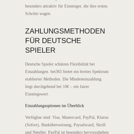
besonders attraktiv für Einsteiger, die ihre ersten
Schritte wagen.
ZAHLUNGSMETHODEN
FÜR DEUTSCHE
SPIELER
Deutsche Spieler schätzen Flexibilität bei
Einzahlungen. bet365 bietet ein breites Spektrum
etablierter Methoden. Die Mindesteinzahlung
liegt durchgehend bei 10€ – ein fairer
Einstiegswert.
Einzahlungsoptionen im Überblick
Verfügbar sind: Visa, Mastercard, PayPal, Klarna
(Sofort), Banküberweisung, Paysafecard, Skrill
und Neteller. PayPal ist besonders hervorzuheben